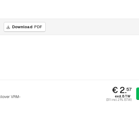
Download
PDF
€ 2.
57
excl. BTW
ilover VRM-
(3.11 incl. 21% BTW)