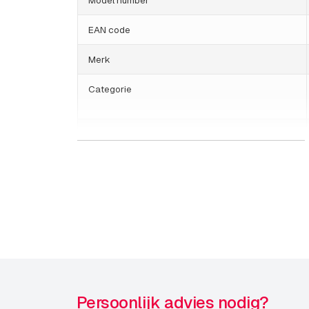
EAN code
Merk
Categorie
HS Code
Land van herkomst
Bosch Software
Publicatiedatum
Persoonlijk advies nodig?