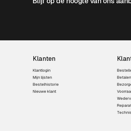
Blijf op de hoogte van ons aan
Klanten
Klan
Klantlogin
Bestell
Mijn lijsten
Betale
Bestelhistorie
Bezorg
Nieuwe klant
Voorra
Wederv
Reparat
Techni