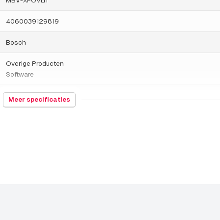
4060039129819
Bosch
Overige Producten
Software
491199
Meer specificaties
Duitsland
BVMS Lite Add-on
27-02-2024