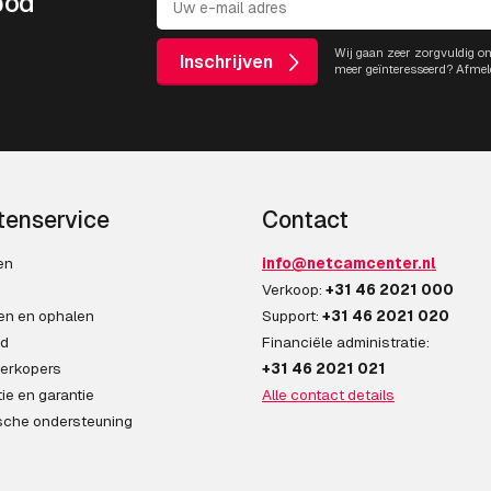
bod
Wij gaan zeer zorgvuldig o
Inschrijven
meer geïnteresseerd? Afmel
tenservice
Contact
en
info@netcamcenter.nl
n
Verkoop:
+31 46 2021 000
en en ophalen
Support:
+31 46 2021 020
ad
Financiële administratie:
erkopers
+31 46 2021 021
ie en garantie
Alle contact details
sche ondersteuning