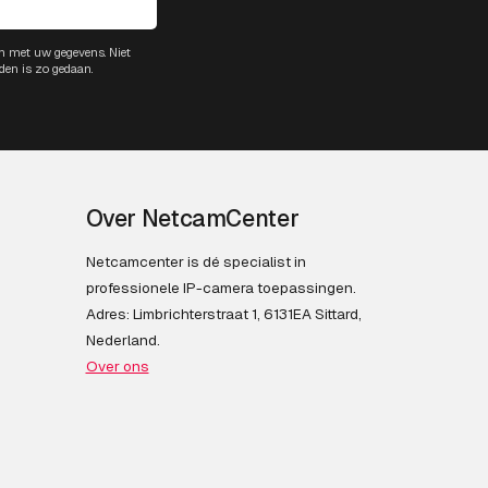
m met uw gegevens. Niet
den is zo gedaan.
Over NetcamCenter
Netcamcenter is dé specialist in
professionele IP-camera toepassingen.
Adres: Limbrichterstraat 1, 6131EA Sittard,
Nederland.
Over ons