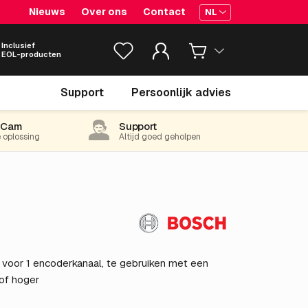
Nieuws
Over ons
Contact
NL
Inclusief
EOL-producten
€ 19.
67
Support
Persoonlijk advies
excl. BTW
(23.80 incl. 21% BTW)
-Cam
Support
e oplossing
Altijd goed geholpen
e voor 1 encoderkanaal, te gebruiken met een
 of hoger