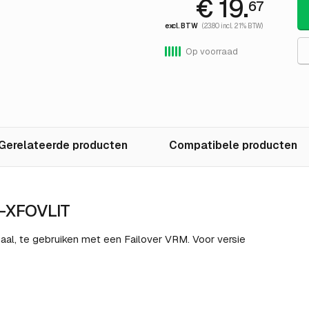
€ 19.
67
excl. BTW
(23.80 incl. 21% BTW)
Op voorraad
Gerelateerde producten
Compatibele producten
V-XFOVLIT
naal, te gebruiken met een Failover VRM. Voor versie