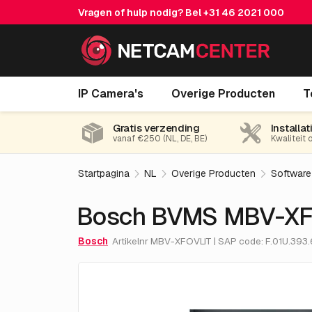
Vragen of hulp nodig? Bel
+31 46 2021 000
Bosch BVMS MBV-XFOVLIT
IP Camera's
Overige Producten
T
Gratis verzending
Installat
vanaf €250 (NL, DE, BE)
Kwaliteit 
Startpagina
NL
Overige Producten
Software
Bosch BVMS MBV-XF
Bosch
Artikelnr MBV-XFOVLIT | SAP code: F.01U.393