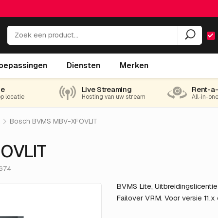
oepassingen
Diensten
Merken
ie
Live Streaming
Rent-a
op locatie
Hosting van uw stream
All-in-on
Bosch BVMS MBV-XFOVLIT
OVLIT
.674
BVMS Lite, Uitbreidingslicenti
Failover VRM. Voor versie 11.x