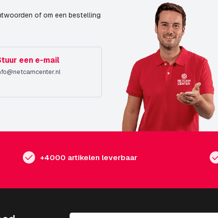
ntwoorden of om een bestelling
Stuur een e-mail
nfo@netcamcenter.nl
+4000 artikelen leverbaar