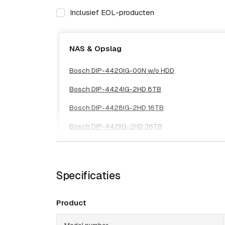
Inclusief EOL-producten
NAS & Opslag
Bosch DIP-4420IG-00N w/o HDD
Bosch DIP-4424IG-2HD 8TB
Bosch DIP-4428IG-2HD 16TB
Bosch DIP-442IIG-2HD 36TB
Specificaties
Product
Model number