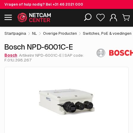
Vragen of hulp nodig? Bel
+31 46 2021 000
€ 444.
22
Bosch NPD-6001C-E
Inclusief EOL-producten
excl. BTW
Startpagina
NL
Overige Producten
Switches, PoE & voedingen
Bosch NPD-6001C-E
Bosch
Artikelnr NPD-6001C-E | SAP code:
F.01U.398.267