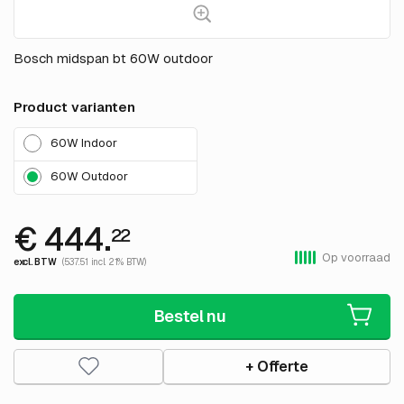
Bosch midspan bt 60W outdoor
Product varianten
60W Indoor
60W Outdoor
€ 444.
22
Op voorraad
excl. BTW
(537.51 incl. 21% BTW)
Bestel nu
+ Offerte