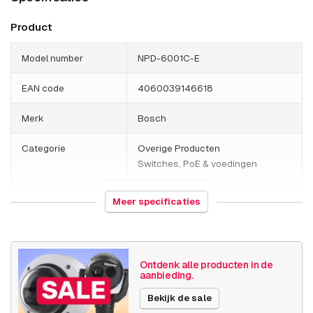
Product
Model number
NPD-6001C-E
EAN code
4060039146618
Merk
Bosch
Categorie
Overige Producten
Switches, PoE & voedingen
HS Code
850440
Meer specificaties
Land van herkomst
Filipijnen
Gewicht
1490 gram
Ontdenk alle producten in de
aanbieding.
Grootte (lxbxh)
281 x 166 x 810 millimeters
Bekijk de sale