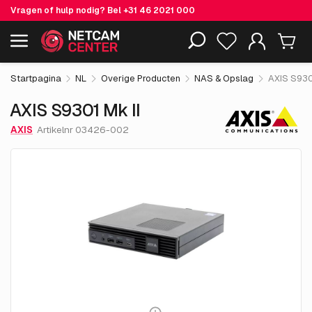
Vragen of hulp nodig? Bel
+31 46 2021 000
€ 2,564.
05
AXIS S9301 Mk II
Inclusief EOL-producten
excl. BTW
Startpagina
NL
Overige Producten
NAS & Opslag
AXIS S930
AXIS S9301 Mk II
AXIS
Artikelnr 03426-002