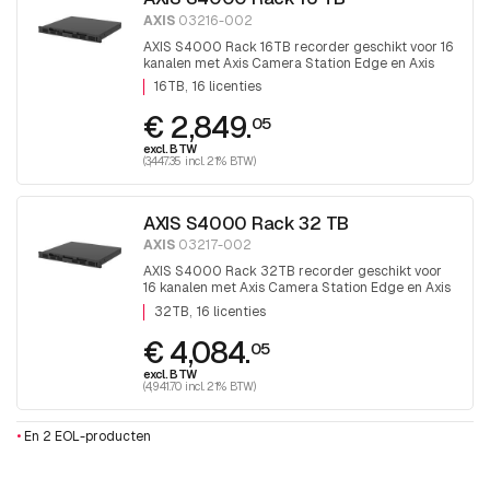
AXIS
03216-002
AXIS S4000 Rack 16TB recorder geschikt voor 16
kanalen met Axis Camera Station Edge en Axis
camera station software
16TB
16 licenties
€ 2,849.
05
excl. BTW
(3,447.35 incl. 21% BTW)
AXIS S4000 Rack 32 TB
AXIS
03217-002
AXIS S4000 Rack 32TB recorder geschikt voor
16 kanalen met Axis Camera Station Edge en Axis
camera station software.
32TB
16 licenties
€ 4,084.
05
excl. BTW
(4,941.70 incl. 21% BTW)
•
En 2 EOL-producten