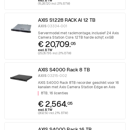
excl. BTW
(15,287.20 incl. 21% BTW)
AXIS S1228 RACK AI 12 TB
AXIS
03334-001
Servermodel met rackmontage, inclusief 24 Axis
Camera Station Core. 12TB harde schijf, xxGB
€ 20,709.
intern geheugen. AI geoptimaliseerd
05
excl. BTW
(25,057.95 incl. 21% BTW)
AXIS S4000 Rack 8 TB
AXIS
03215-002
AXIS S4000 Rack 8TB recorder geschikt voor 16
kanalen met Axis Camera Station Edge en Axis
camera station software.
8TB
16 licenties
€ 2,564.
05
excl. BTW
(3,102.50 incl. 21% BTW)
AXIS S4000 Rack 16 TB