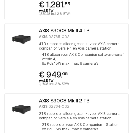
€ 1,281.
55
excl. BTW
(1,550.68 incl. 21% BTW)
AXIS S3008 Mk II 4 TB
AXIS
02765-002
4TB recorder, alleen geschikt voor AXIS camera
companion versie 4 en Axis camera station
software, 8 x PoE max 15W per poort.
4TB alleen voor AXIS Companion software vanaf
versie 4
8x PoE 15W max
max 8 camera's
€ 949.
05
excl. BTW
(1,148.35 incl. 21% BTW)
AXIS S3008 Mk II 2 TB
AXIS
02764-002
2TB recorder, alleen geschikt voor AXIS camera
companion versie 4 en Axis camera station
software, 8 x PoE max 15W per poort.
2TB recorder voor AXIS Companion + Station
8x PoE 15W max
max 8 camera's