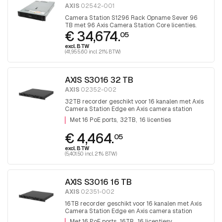
AXIS
02542-001
Camera Station S1296 Rack Opname Sever 96
TB met 96 Axis Camera Station Core licenties.
€ 34,674.
05
excl. BTW
(41,955.60 incl. 21% BTW)
AXIS S3016 32 TB
AXIS
02352-002
32TB recorder geschikt voor 16 kanalen met Axis
Camera Station Edge en Axis camera station
software. Met 16 PoE ports
Met 16 PoE ports
32TB
16 licenties
€ 4,464.
05
excl. BTW
(5,401.50 incl. 21% BTW)
AXIS S3016 16 TB
AXIS
02351-002
16TB recorder geschikt voor 16 kanalen met Axis
Camera Station Edge en Axis camera station
software. Met 16 PoE ports
Met 16 PoE ports
16TB
16 licentiesv