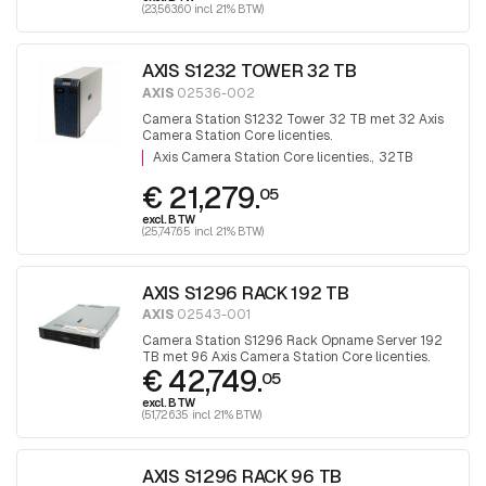
(23,563.60 incl. 21% BTW)
AXIS S1232 TOWER 32 TB
AXIS
02536-002
Camera Station S1232 Tower 32 TB met 32 Axis
Camera Station Core licenties.
Axis Camera Station Core licenties.
32TB
€ 21,279.
05
excl. BTW
(25,747.65 incl. 21% BTW)
AXIS S1296 RACK 192 TB
AXIS
02543-001
Camera Station S1296 Rack Opname Server 192
TB met 96 Axis Camera Station Core licenties.
€ 42,749.
05
excl. BTW
(51,726.35 incl. 21% BTW)
AXIS S1296 RACK 96 TB