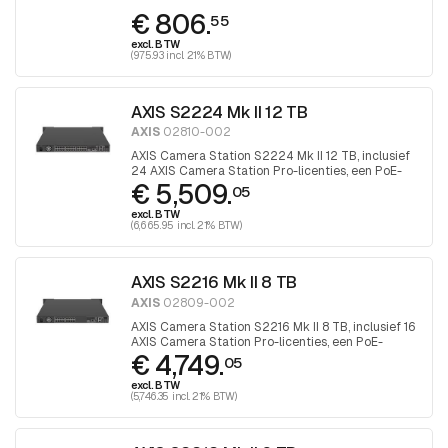
€ 806.
55
excl. BTW
(975.93 incl. 21% BTW)
AXIS S2224 Mk II 12 TB
AXIS
02810-002
AXIS Camera Station S2224 Mk II 12 TB, inclusief
24 AXIS Camera Station Pro-licenties, een PoE-
€ 5,509.
switch met maximaal 24 kanalen en 12 TB opslag
05
excl. BTW
(6,665.95 incl. 21% BTW)
AXIS S2216 Mk II 8 TB
AXIS
02809-002
AXIS Camera Station S2216 Mk II 8 TB, inclusief 16
AXIS Camera Station Pro-licenties, een PoE-
€ 4,749.
switch met maximaal 16 kanalen en 8 TB opslag
05
excl. BTW
(5,746.35 incl. 21% BTW)