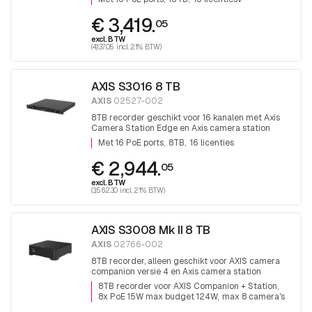
€ 3,419.
05
excl. BTW
(4,137.05 incl. 21% BTW)
AXIS S3016 8 TB
AXIS
02527-002
8TB recorder geschikt voor 16 kanalen met Axis
Camera Station Edge en Axis camera station
software. Met 16 PoE ports
Met 16 PoE ports
8TB
16 licenties
€ 2,944.
05
excl. BTW
(3,562.30 incl. 21% BTW)
AXIS S3008 Mk II 8 TB
AXIS
02766-002
8TB recorder, alleen geschikt voor AXIS camera
companion versie 4 en Axis camera station
software, 8 x PoE 15W per poort en max 124W PoE
8TB recorder voor AXIS Companion + Station
budget.
8x PoE 15W max budget 124W
max 8 camera's