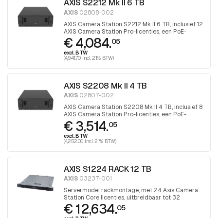
AXIS S2212 Mk II 6 TB
AXIS
02808-002
AXIS Camera Station S2212 Mk II 6 TB, inclusief 12
AXIS Camera Station Pro-licenties, een PoE-
€ 4,084.
switch met maximaal 12 kanalen en 6 TB opslag
05
excl. BTW
(4,941.70 incl. 21% BTW)
AXIS S2208 Mk II 4 TB
AXIS
02807-002
AXIS Camera Station S2208 Mk II 4 TB, inclusief 8
AXIS Camera Station Pro-licenties, een PoE-
€ 3,514.
switch met maximaal acht kanalen en 4 TB opslag
05
excl. BTW
(4,252.00 incl. 21% BTW)
AXIS S1224 RACK 12 TB
AXIS
03237-001
Servermodel rackmontage, met 24 Axis Camera
Station Core licenties, uitbreidbaar tot 32
€ 12,634.
videokanalen. 12TB harde schijf, xxGB intern
05
geheugen.