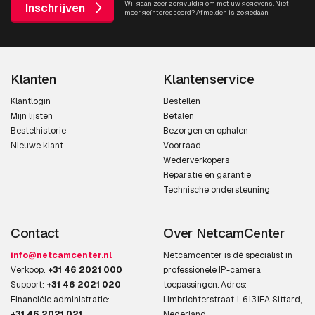
Wij gaan zeer zorgvuldig om met uw gegevens. Niet
Inschrijven
meer geïnteresseerd? Afmelden is zo gedaan.
Klanten
Klantenservice
Klantlogin
Bestellen
Mijn lijsten
Betalen
Bestelhistorie
Bezorgen en ophalen
Nieuwe klant
Voorraad
Wederverkopers
Reparatie en garantie
Technische ondersteuning
Contact
Over NetcamCenter
info@netcamcenter.nl
Netcamcenter is dé specialist in
Verkoop:
+31 46 2021 000
professionele IP-camera
Support:
+31 46 2021 020
toepassingen. Adres:
Financiële administratie:
Limbrichterstraat 1, 6131EA Sittard,
+31 46 2021 021
Nederland.