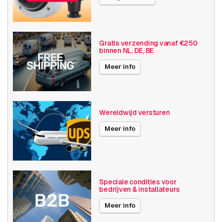
NAS & opslag
Video recorders
Diversen
Nieuw
Gratis verzending vanaf €250
binnen NL, DE, BE
Publicatiedatum
01-12-2025
Meer info
Wereldwijd versturen
Meer info
Speciale condities voor
bedrijven & installateurs
Meer info