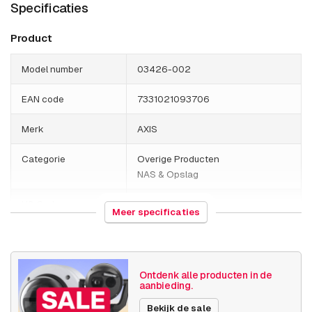
Specificaties
Product
Model number
03426-002
EAN code
7331021093706
Merk
AXIS
Categorie
Overige Producten
NAS & Opslag
HS Code
852190
Meer specificaties
Land van herkomst
Polen
Gewicht
3640 gram
Ontdenk alle producten in de
aanbieding.
Grootte (lxbxh)
260 x 550 x 150 millimeters
Bekijk de sale