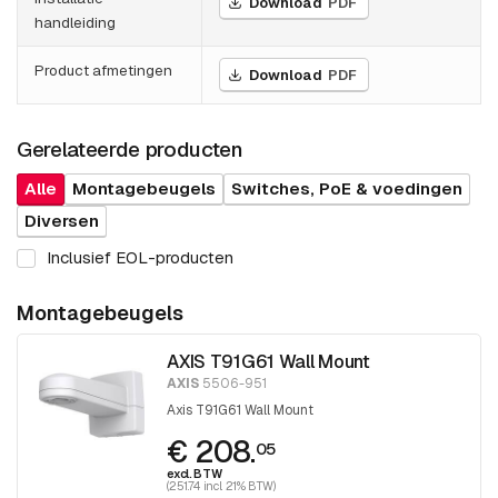
Download
PDF
handleiding
Product afmetingen
Download
PDF
Gerelateerde producten
Alle
Montagebeugels
Switches, PoE & voedingen
Diversen
Inclusief EOL-producten
Montagebeugels
AXIS T91G61 Wall Mount
AXIS
5506-951
Axis T91G61 Wall Mount
€ 208.
05
excl. BTW
(251.74 incl. 21% BTW)