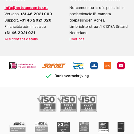
info@netcamcenter.nl
Netcamcenter is dé specialist in
AXIS P3737-PLE
Verkoop:
+31 46 2021 000
professionele IP-camera
AXIS P3738-PLE
Support:
+31 46 2021 020
toepassingen. Adres:
Financiële administratie:
Limbrichterstraat 1, 6131EA Sittard,
AXIS P3747-PLVE
+31 46 2021 021
Nederland.
Alle contact details
Over ons
AXIS P3827-PVE
AXIS Q3839-PVE
AXIS Q4809-PVE
Bankoverschrijving
Thermisch
AXIS Q1961-TE 13mm 8.3 fps
AXIS Q1961-TE 7mm 30 fps
AXIS Q1961-TE 7mm 8.3 fps