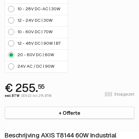
10 - 28V DC-AC | 30W
12 - 24V DC | 30W
10 - 60V DC | 70W
12 - 48V DC | 90W | BT
20 - 60V DC | 60W
24V AC / DC | 90W
€ 255.
55
Stopgezet
excl. BTW
(309.22 incl. 21% BTW)
+ Offerte
Beschrijving AXIS T8144 60W Industrial