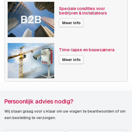
AXIS M4308-PLE
Speciale condities voor
bedrijven & installateurs
AXIS M4317-PLVE
Meer info
AXIS M4318-PLVE
AXIS P3925-LRE M12
Time-lapse en bouwcamera
AXIS Q3538-SLVE
Meer info
Modulair
AXIS F9104-B Mk II Main Unit
Persoonlijk advies nodig?
AXIS F9111-R Mk II Main Unit
Wij staan graag voor u klaar om uw vragen te beantwoorden of om
AXIS F9114-R Mk II Main Unit
een bestelling te verzorgen.