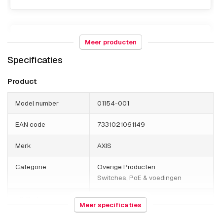
Behuizing & Masten
Meer producten
Specificaties
AXIS T93F20 Outdoor Housing Poe
AXIS T98A15-VE Surveillance Cabinet
Product
AXIS T98A16-VE Surveillance Cabinet
Model number
01154-001
AXIS T98A17-VE Surveillance Cabinet
EAN code
7331021061149
AXIS T98A18-VE Surveillance Cabinet
Merk
AXIS
AXIS TQ1808-VE SURVEILLANCE CABINET
Categorie
Overige Producten
Switches, PoE & voedingen
HS Code
850440
Box
Meer specificaties
Land van herkomst
China