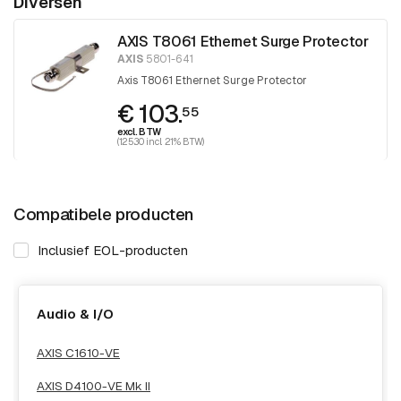
Diversen
AXIS T8061 Ethernet Surge Protector
AXIS
5801-641
Axis T8061 Ethernet Surge Protector
€ 103.
55
excl. BTW
(125.30 incl. 21% BTW)
Compatibele producten
Inclusief EOL-producten
Audio & I/O
AXIS C1610-VE
AXIS D4100-VE Mk II