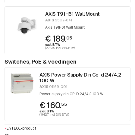
AXIS T91H61 Wall Mount
AXIS
5507-641
Axis T91H61 Wall Mount
€ 189.
05
excl. BTW
(228.75 incl. 21% BTW)
Switches, PoE & voedingen
AXIS Power Supply Din Cp-d 24/4.2
100 W
AXIS
01169-001
Power supply din CP-D 24/4.2 100 W
€ 160.
55
excl. BTW
(194.27 incl. 21% BTW)
•
En 1 EOL-product