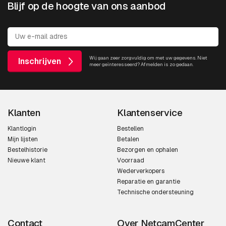
Blijf op de hoogte van ons aanbod
PTZ
AXIS P5676-LE
Wij gaan zeer zorgvuldig om met uw gegevens. Niet
Inschrijven
meer geïnteresseerd? Afmelden is zo gedaan.
Panoramisch
Klanten
Klantenservice
AXIS M4308-PLE
Klantlogin
Bestellen
Mijn lijsten
Betalen
AXIS M4317-PLR
Bestelhistorie
Bezorgen en ophalen
Nieuwe klant
Voorraad
AXIS M4317-PLVE
Wederverkopers
Reparatie en garantie
AXIS M4318-PLR
Technische ondersteuning
AXIS M4318-PLVE
Contact
Over NetcamCenter
AXIS P3735-PLE