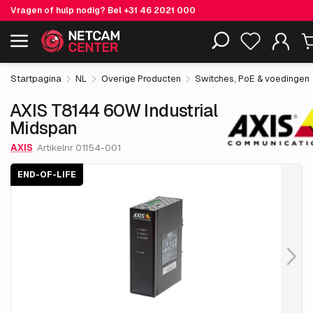
Vragen of hulp nodig? Bel
+31 46 2021 000
€ 255.
55
AXIS T8144 60W Industrial Midspan
End-of-life
Inclusief EOL-producten
excl. BTW
Startpagina
NL
Overige Producten
Switches, PoE & voedingen
AXIS T8144 60W Industrial
Midspan
AXIS
Artikelnr 01154-001
END-OF-LIFE