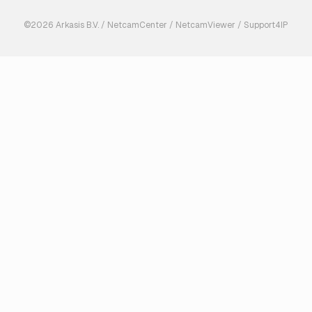
©2026 Arkasis B.V. / NetcamCenter / NetcamViewer / Support4IP