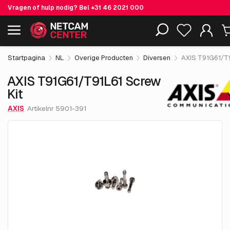
Vragen of hulp nodig? Bel
+31 46 2021 000
€ 37.
05
AXIS T91G61/T91L61 Screw Kit
Inclusief EOL-producten
excl. BTW
Startpagina
NL
Overige Producten
Diversen
AXIS T91G61/T9
AXIS T91G61/T91L61 Screw
Kit
AXIS
Artikelnr 5901-391