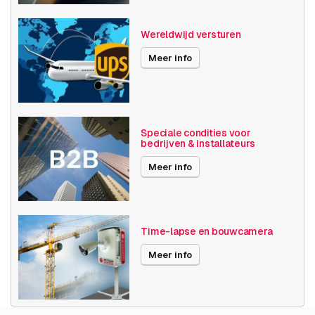
plaatsing
Merkcompatibiliteit
Axis
Wereldwijd versturen
Meer info
Compatibiliteit
AXIS P5514-E
AXIS P5515-E
Inhoud van de verpakking
Speciale condities voor
bedrijven & installateurs
Snelle
Ja
installatiehandleiding
Meer info
Time-lapse en bouwcamera
Meer info