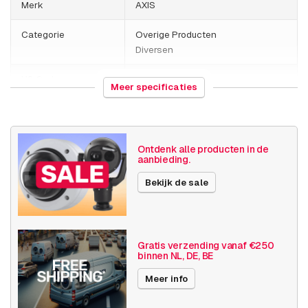
Merk
AXIS
AXIS Q6135-LE
Categorie
Overige Producten
Diversen
HS Code
731815
Meer specificaties
Land van herkomst
China
Gewicht
50 gram
Ontdenk alle producten in de
aanbieding.
Grootte (lxbxh)
100 x 150 x 50 millimeters
Bekijk de sale
Diversen
Overig diversen
Publicatiedatum
18-07-2019
Gratis verzending vanaf €250
binnen NL, DE, BE
Kenmerken
Meer info
Ondersteuning voor
Universeel