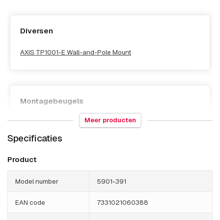
Diversen
AXIS TP1001-E Wall-and-Pole Mount
Montagebeugels
Meer producten
AXIS T91G61 Wall Mount
Specificaties
AXIS T91G61 Wall Mount Grey
AXIS TQ5001-E Wall-and-Pole Mount
Product
Model number
5901-391
EAN code
7331021060388
PTZ