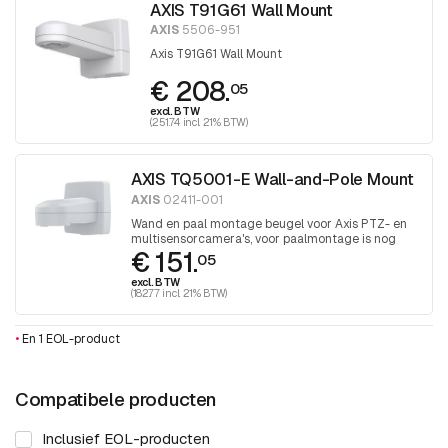
AXIS T91G61 Wall Mount
AXIS
5506-951
Axis T91G61 Wall Mount
€ 208.
05
excl. BTW
(251.74 incl. 21% BTW)
AXIS TQ5001-E Wall-and-Pole Mount
AXIS
02411-001
Wand en paal montage beugel voor Axis PTZ- en
multisensorcamera's, voor paalmontage is nog
€ 151.
een Tx30 band noodzakelijk.
05
excl. BTW
(182.77 incl. 21% BTW)
•
En 1 EOL-product
Compatibele producten
Inclusief EOL-producten