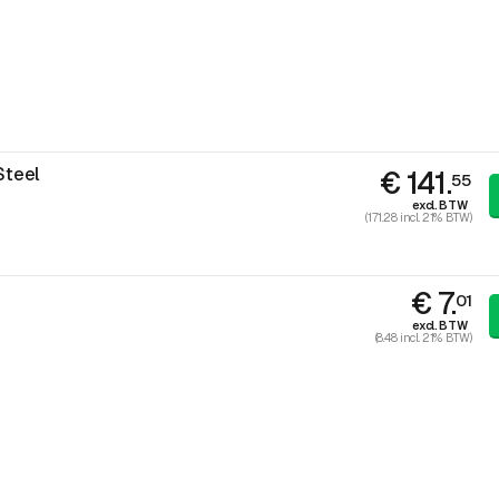
Steel
€ 141.
55
excl. BTW
(171.28 incl. 21% BTW)
€ 7.
01
excl. BTW
(8.48 incl. 21% BTW)