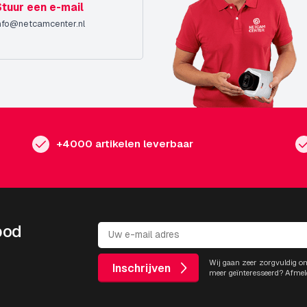
Stuur een e-mail
nfo@netcamcenter.nl
+4000 artikelen leverbaar
bod
Wij gaan zeer zorgvuldig o
Inschrijven
meer geïnteresseerd? Afmel