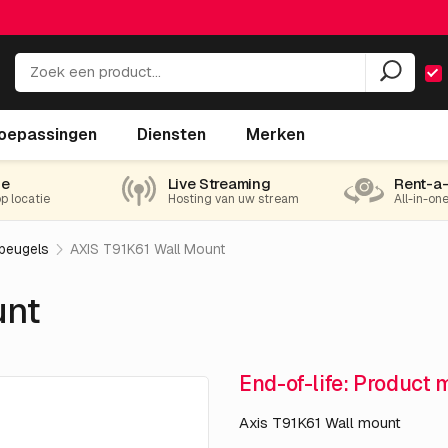
oepassingen
Diensten
Merken
ie
Live Streaming
Rent-a
op locatie
Hosting van uw stream
All-in-on
beugels
AXIS T91K61 Wall Mount
unt
End-of-life: Product 
Axis T91K61 Wall mount