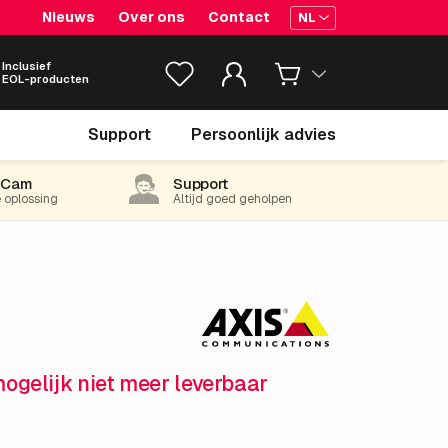
Nieuws
Over ons
Contact
NL
Inclusief
EOL-producten
€ 407.
55
Support
Persoonlijk advies
excl. BTW
(493.14 incl. 21% BTW)
-Cam
Support
e oplossing
Altijd goed geholpen
mogelijk niet meer leverbaar