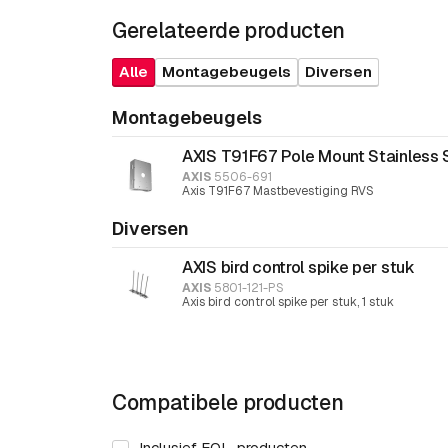
Gerelateerde producten
Alle
Montagebeugels
Diversen
Montagebeugels
AXIS T91F67 Pole Mount Stainless 
AXIS
5506-691
Axis T91F67 Mastbevestiging RVS
Diversen
AXIS bird control spike per stuk
AXIS
5801-121-PS
Axis bird control spike per stuk, 1 stuk
Compatibele producten
Inclusief EOL-producten