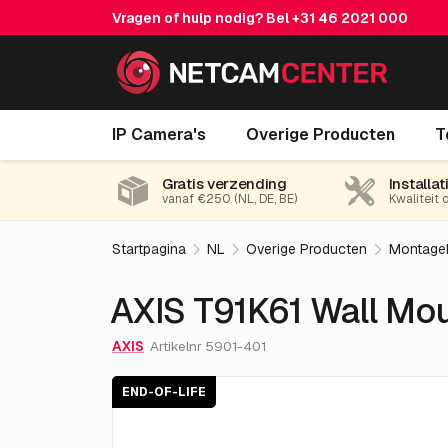
Vragen of hulp nodig? Bel
+31 46 2021 000
AXIS T91K61 Wall Mount
IP Camera's
Overige Producten
T
End-of-life
Gratis verzending
Installat
vanaf €250 (NL, DE, BE)
Kwaliteit 
Startpagina
NL
Overige Producten
Montage
AXIS T91K61 Wall Mo
AXIS
Artikelnr 5901-401
END-OF-LIFE