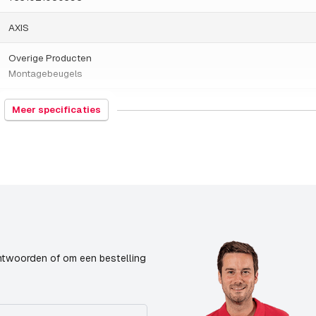
AXIS
Overige Producten
Montagebeugels
830250
Meer specificaties
Zweden
1800 gram
170 x 120 x 66 millimeters
Muurmontage
18-07-2019
ntwoorden of om een bestelling