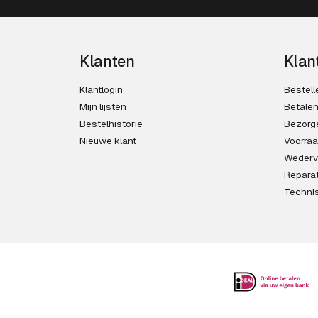
Klanten
Klan
Klantlogin
Bestell
Mijn lijsten
Betale
Bestelhistorie
Bezorg
Nieuwe klant
Voorra
Wederv
Reparat
Techni