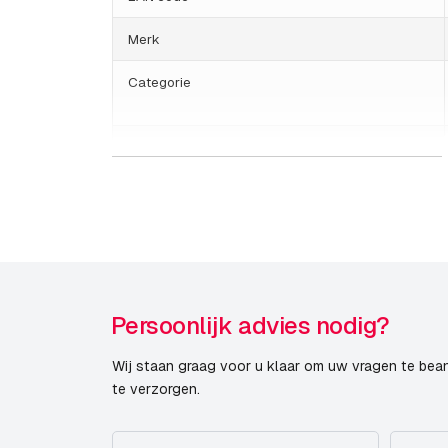
Merk
Categorie
HS Code
Land van herkomst
Gewicht
Grootte (lxbxh)
Persoonlijk advies nodig?
Montagebeugels
Publicatiedatum
Wij staan graag voor u klaar om uw vragen te bea
te verzorgen.