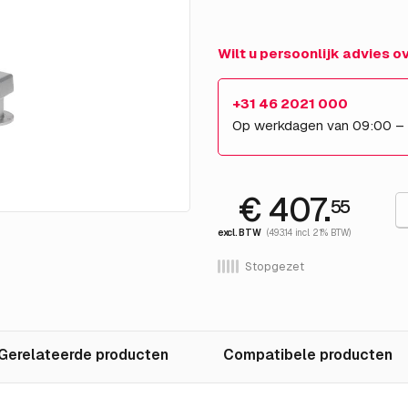
Wilt u persoonlijk advies 
+31 46 2021 000
Op werkdagen van 09:00 –
€ 407.
55
excl. BTW
(493.14 incl. 21% BTW)
Stopgezet
Gerelateerde producten
Compatibele producten