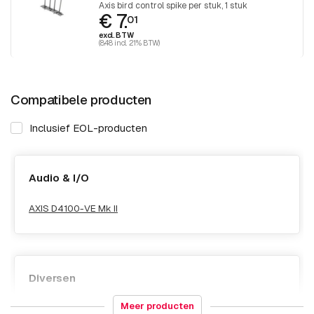
Axis bird control spike per stuk, 1 stuk
€ 7.
01
excl. BTW
(8.48 incl. 21% BTW)
Compatibele producten
Inclusief EOL-producten
Audio & I/O
AXIS D4100-VE Mk II
Diversen
Meer producten
AXIS TP1001-E Wall-and-Pole Mount