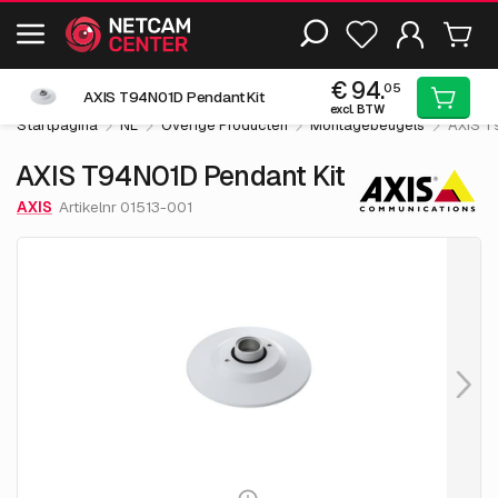
Inclusief EOL-producten
€ 94.
05
AXIS T94N01D Pendant Kit
excl. BTW
Startpagina
NL
Overige Producten
Montagebeugels
AXIS T
AXIS T94N01D Pendant Kit
AXIS
Artikelnr 01513-001