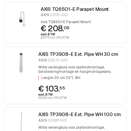
AXIS TQ6501-E Parapet Mount
AXIS
02110-001
Axis TQ6501-E Parapet Mount
€ 208.
05
excl. BTW
(251.74 incl. 21% BTW)
AXIS TP3908-E Ext. Pipe WH 30 cm
AXIS
03270-001
Witte verlengbuis voor plafondmontage,
borstweringmontage en hangmontagesets.
Lengte 30 cm (12") Wit
Lengte 30 cm (12")
Wit
€ 103.
55
excl. BTW
(125.30 incl. 21% BTW)
AXIS TP3908-E Ext. Pipe WH 100 cm
AXIS
03387-001
Witte verlengbuis voor plafondmontage,