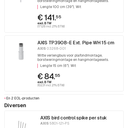
borstweringmontage en hangmontagesets.
Lengte 100 cm (39") Wit
Lengte 100 cm (39")
Wit
€ 141.
55
excl. BTW
(171.28 incl. 21% BTW)
AXIS TP3908-E Ext. Pipe WH 15 cm
AXIS
03268-001
Witte verlengbuis voor plafondmontage,
borstweringmontage en hangmontagesets.
Lengte 15 cm (6") Wit
Lengte 15 cm (6")
Wit
€ 84.
55
excl. BTW
(102.31 incl. 21% BTW)
•
En 2 EOL-producten
Diversen
AXIS bird control spike per stuk
AXIS
5801-121-PS