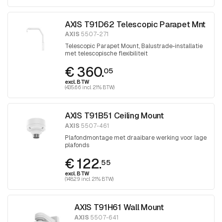
AXIS T91D62 Telescopic Parapet Mnt
AXIS
5507-271
Telescopic Parapet Mount, Balustrade-installatie
met telescopische flexibiliteit
€ 360.
05
excl. BTW
(435.66 incl. 21% BTW)
AXIS T91B51 Ceiling Mount
AXIS
5507-461
Plafondmontage met draaibare werking voor lage
plafonds
€ 122.
55
excl. BTW
(148.29 incl. 21% BTW)
AXIS T91H61 Wall Mount
AXIS
5507-641