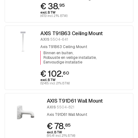
€ 38.
koepel.
95
excl. BTW
(47.13 incl. 21% BTW)
AXIS T91B63 Ceiling Mount
AXIS
5504-641
Axis T91B63 Ceiling Mount
Binnen en buiten
Robuuste en veilige installatie
Eenvoudige installatie
€ 102.
60
excl. BTW
(124.15 incl. 21% BTW)
AXIS T91D61 Wall Mount
AXIS
5504-821
Axis T91D61 Wall Mount
€ 78.
85
excl. BTW
(95.41 incl. 21% BTW)