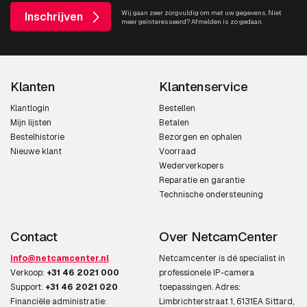
Wij gaan zeer zorgvuldig om met uw gegevens. Niet
Inschrijven
meer geïnteresseerd? Afmelden is zo gedaan.
Klanten
Klantenservice
Klantlogin
Bestellen
Mijn lijsten
Betalen
Bestelhistorie
Bezorgen en ophalen
Nieuwe klant
Voorraad
Wederverkopers
Reparatie en garantie
Technische ondersteuning
Contact
Over NetcamCenter
info@netcamcenter.nl
Netcamcenter is dé specialist in
Verkoop:
+31 46 2021 000
professionele IP-camera
Support:
+31 46 2021 020
toepassingen. Adres:
Financiële administratie:
Limbrichterstraat 1, 6131EA Sittard,