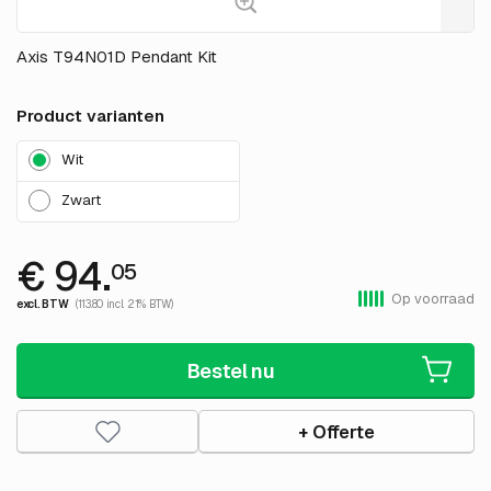
Axis T94N01D Pendant Kit
Product varianten
Wit
Zwart
€ 94.
05
Op voorraad
excl. BTW
(113.80 incl. 21% BTW)
Bestel nu
+ Offerte