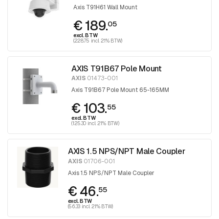
Axis T91H61 Wall Mount
€ 189.
05
excl. BTW
(228.75 incl. 21% BTW)
AXIS T91B67 Pole Mount
AXIS
01473-001
Axis T91B67 Pole Mount 65-165MM
€ 103.
55
excl. BTW
(125.30 incl. 21% BTW)
AXIS 1.5 NPS/NPT Male Coupler
AXIS
01706-001
Axis 1.5 NPS/NPT Male Coupler
€ 46.
55
excl. BTW
(56.33 incl. 21% BTW)