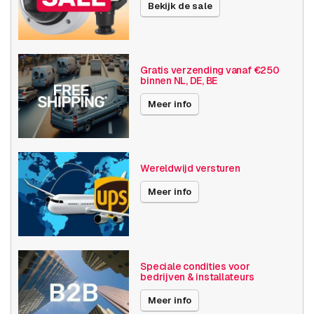
Bekijk de sale
Montagebeugels
Pendant kit
Publicatiedatum
19-07-2019
Multidirectioneel
Gratis verzending vanaf €250
binnen NL, DE, BE
Kenmerken
AXIS P3735-PLE
Meer info
AXIS P3737-PLE
Soort
Support
AXIS P3738-PLE
Ondersteuning voor
Universeel
plaatsing
Wereldwijd versturen
Meer info
Kleur van het product
Wit
Panoramisch
Merkcompatibiliteit
Axis
AXIS P3735-PLE
Compatibiliteit
P3717-PLE
AXIS P3737-PLE
Speciale condities voor
bedrijven & installateurs
AXIS P3738-PLE
Meer info