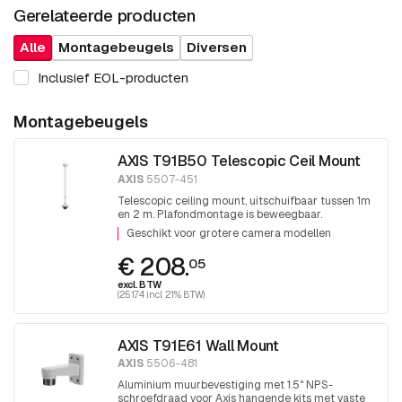
Gerelateerde producten
Alle
Montagebeugels
Diversen
Inclusief EOL-producten
Montagebeugels
AXIS T91B50 Telescopic Ceil Mount
AXIS
5507-451
Telescopic ceiling mount, uitschuifbaar tussen 1m
en 2 m. Plafondmontage is beweegbaar.
Eindschroefdraad 1,5 inch PT draad.
Geschikt voor grotere camera modellen
€ 208.
05
excl. BTW
(251.74 incl. 21% BTW)
AXIS T91E61 Wall Mount
AXIS
5506-481
Aluminium muurbevestiging met 1.5" NPS-
schroefdraad voor Axis hangende kits met vaste