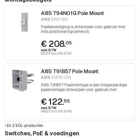
AXIS T94N01G Pole Mount
AXIS
5901-341
Paalbevestiging is ontworpen voor gebruik met
Axis positioneringcamera's,
positioneringseenheden en AXIS T98A
€ 208.
kastenserie.
05
excl. BTW
(251.74 incl. 21% BTW)
AXIS T91B57 Pole Mount
AXIS
01470-001
AXIS T91B57 Paalmontage is een hoogwaardige
paalmontage ontworpen voor gebruik met
geselecteerde AXIS T91 muurbevestigingen en
€ 122.
AXIS T98A kastenserie.
55
excl. BTW
(148.29 incl. 21% BTW)
•
En 2 EOL-producten
Switches, PoE & voedingen