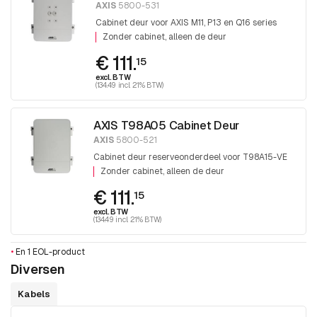
AXIS
5800-531
Cabinet deur voor AXIS M11, P13 en Q16 series
Zonder cabinet, alleen de deur
€ 111.
15
excl. BTW
(134.49 incl. 21% BTW)
AXIS T98A05 Cabinet Deur
AXIS
5800-521
Cabinet deur reserveonderdeel voor T98A15-VE
Zonder cabinet, alleen de deur
€ 111.
15
excl. BTW
(134.49 incl. 21% BTW)
•
En 1 EOL-product
Diversen
Kabels