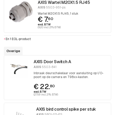
AXIS Wartel M20X1.5 RJ45
AXIS
5503-951-ps
Wartel M20X1.5 RJ45, 1 stuk
€ 7.
60
excl. BTW
(9.20 incl. 21% BTW)
•
En 1 EOL-product
Overige
AXIS Door Switch A
AXIS
5503-841
Inbraak deurschakelaar voor aansluiting op I/O-
poort op de camera en T98xx-kasten.
€ 22.
80
excl. BTW
(27.59 incl. 21% BTW)
AXIS bird control spike per stuk
AXIS
5801-121-PS