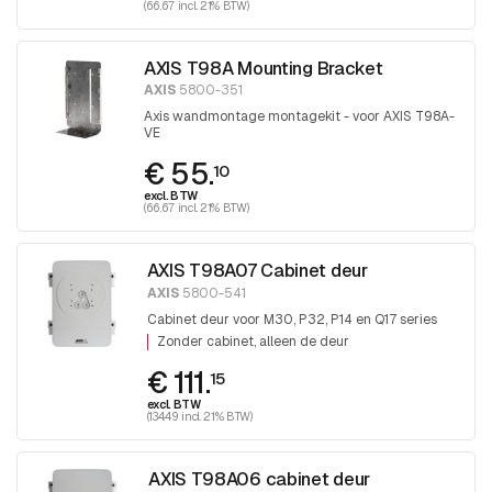
(66.67 incl. 21% BTW)
AXIS T98A Mounting Bracket
AXIS
5800-351
Axis wandmontage montagekit - voor AXIS T98A-
VE
€ 55.
10
excl. BTW
(66.67 incl. 21% BTW)
AXIS T98A07 Cabinet deur
AXIS
5800-541
Cabinet deur voor M30, P32, P14 en Q17 series
Zonder cabinet, alleen de deur
€ 111.
15
excl. BTW
(134.49 incl. 21% BTW)
AXIS T98A06 cabinet deur