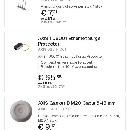
Axis bird control spike per stuk, 1 stuk
€ 7.
01
excl. BTW
(8.48 incl. 21% BTW)
AXIS TU8001 Ethernet Surge
Protector
AXIS
02315-001
AXIS TU8001 Ethernet Surge Protector
Compact en van hoge kwaliteit
Beschermt tot 10kV overspanning
€ 65.
55
excl. BTW
(79.32 incl. 21% BTW)
AXIS Gasket B M20 Cable 6-13 mm
AXIS
5503-751-ps
Gasket type B kabel, diameter tussen 6 en 13 mm,
M20, 1 stuk
€ 9.
12