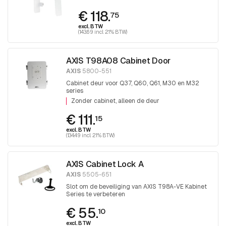
€ 118.
75
excl. BTW
(143.69 incl. 21% BTW)
AXIS T98A08 Cabinet Door
AXIS
5800-551
Cabinet deur voor Q37, Q60, Q61, M30 en M32
series
Zonder cabinet, alleen de deur
€ 111.
15
excl. BTW
(134.49 incl. 21% BTW)
AXIS Cabinet Lock A
AXIS
5505-651
Slot om de beveiliging van AXIS T98A-VE Kabinet
Series te verbeteren
€ 55.
10
excl. BTW