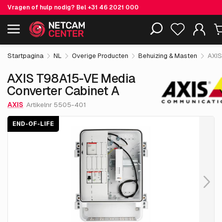
Vragen of hulp nodig? Bel
+31 46 2021 000
€ 797.
05
AXIS T98A15-VE Media Converter Cabinet A
End-of-life
Inclusief EOL-producten
excl. BTW
Startpagina
NL
Overige Producten
Behuizing & Masten
AXIS
AXIS T98A15-VE Media
Converter Cabinet A
AXIS
Artikelnr 5505-401
END-OF-LIFE