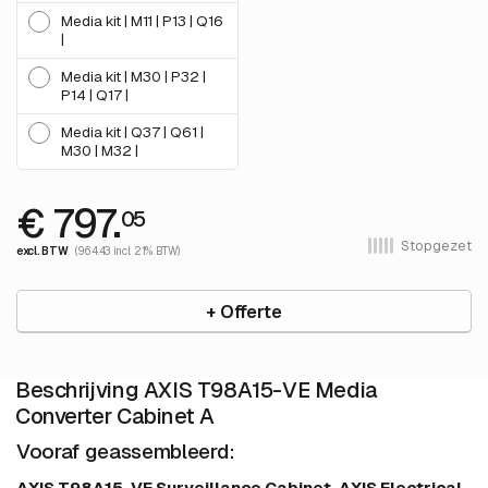
Media kit | M11 | P13 | Q16
|
Media kit | M30 | P32 |
P14 | Q17 |
Media kit | Q37 | Q61 |
M30 | M32 |
€ 797.
05
Stopgezet
excl. BTW
(964.43 incl. 21% BTW)
+ Offerte
Beschrijving AXIS T98A15-VE Media
Converter Cabinet A
Vooraf geassembleerd:
AXIS T98A15-VE Surveillance Cabinet, AXIS Electrical