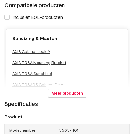
Compatibele producten
Inclusief EOL-producten
Behuizing & Masten
AXIS Cabinet Lock A
AXIS T98A Mounting Bracket
AXIS T98A Sunshield
AXIS T98A05 Cabinet Deur
Meer producten
AXIS T98A06 cabinet deur
Specificaties
AXIS T98A07 Cabinet deur
Product
AXIS T98A08 Cabinet Door
Model number
5505-401