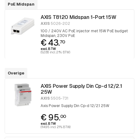
PoE Midspan
AXIS T8120 Midspan 1-Port 15W
AXIS
5026-202
100 / 240V AC PoE injector met 15W PoE budget
Midspan, 230V PoE
€ 43.
70
excl. BTW
(52.88 incl. 21% BTW)
Overige
AXIS Power Supply Din Cp-d 12/2.1
25W
AXIS
5505-731
Axis Power Supply Din Cp-d 12/2.1 25W
€ 95.
00
excl. BTW
(114.95 incl. 21% BTW)