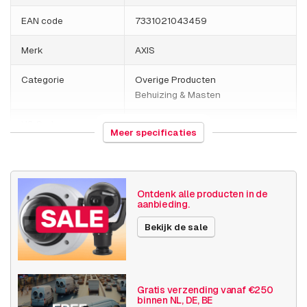
EAN code
7331021043459
Diversen
Merk
AXIS
AXIS Door Switch A
Categorie
Overige Producten
Behuizing & Masten
HS Code
853710
Meer specificaties
Land van herkomst
Estland
Gewicht
5300 gram
Ontdenk alle producten in de
aanbieding.
Grootte (lxbxh)
378 x 327 x 169 millimeters
Bekijk de sale
Behuizingen &
Installatiekast
masten
Publicatiedatum
18-07-2019
Gratis verzending vanaf €250
binnen NL, DE, BE