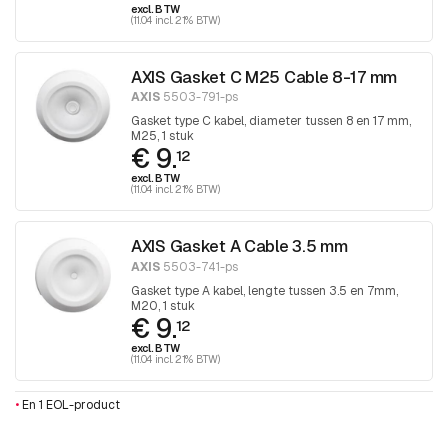
excl. BTW
(11.04 incl. 21% BTW)
AXIS Gasket C M25 Cable 8-17 mm
AXIS
5503-791-ps
Gasket type C kabel, diameter tussen 8 en 17 mm,
M25, 1 stuk
€ 9.
12
excl. BTW
(11.04 incl. 21% BTW)
AXIS Gasket A Cable 3.5 mm
AXIS
5503-741-ps
Gasket type A kabel, lengte tussen 3.5 en 7mm,
M20, 1 stuk
€ 9.
12
excl. BTW
(11.04 incl. 21% BTW)
•
En 1 EOL-product