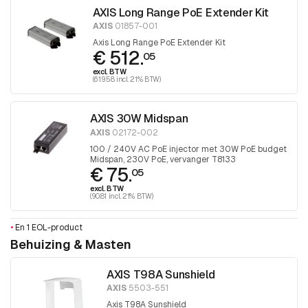
AXIS Long Range PoE Extender Kit
AXIS
01857-001
Axis Long Range PoE Extender Kit
€ 512.
05
excl. BTW
(619.58 incl. 21% BTW)
AXIS 30W Midspan
AXIS
02172-002
100 / 240V AC PoE injector met 30W PoE budget
Midspan, 230V PoE, vervanger T8133
€ 75.
05
excl. BTW
(90.81 incl. 21% BTW)
•
En 1 EOL-product
Behuizing & Masten
AXIS T98A Sunshield
AXIS
5503-551
Axis T98A Sunshield