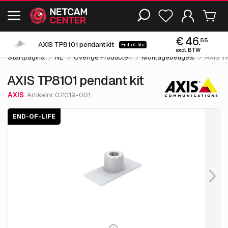
Inclusief EOL-producten
€ 46.
55
AXIS TP8101 pendant kit
End-of-life
excl. BTW
Startpagina
NL
Overige Producten
Montagebeugels
AXIS TP
AXIS TP8101 pendant kit
AXIS
Artikelnr 02019-001
END-OF-LIFE