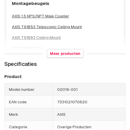
Montagebeugels
AXIS 1.5 NPS/NPT Male Coupler
AXIS T91B53 Telescopic Ceiling Mount
AXIS T91B63 Ceiling Mount
AXIS T91D62 Telescopic Parapet Mnt
Meer producten
AXIS TP3004-E Wall Mount Zwart
Specificaties
AXIS TQ6501-E Parapet Mount
Product
Model number
02019-001
EAN code
7331021070820
Merk
AXIS
Categorie
Overige Producten