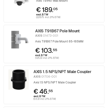
Axis T91H61 Wall Mount
€ 189.
05
excl. BTW
(228.75 incl. 21% BTW)
AXIS T91B67 Pole Mount
AXIS
01473-001
Axis T91B67 Pole Mount 65-165MM
€ 103.
55
excl. BTW
(125.30 incl. 21% BTW)
AXIS 1.5 NPS/NPT Male Coupler
AXIS
01706-001
Axis 1.5 NPS/NPT Male Coupler
€ 46.
55
excl. BTW
(56.33 incl. 21% BTW)