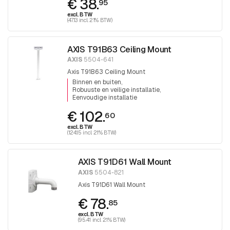
€ 38.
95
excl. BTW
(47.13 incl. 21% BTW)
AXIS T91B63 Ceiling Mount
AXIS
5504-641
Axis T91B63 Ceiling Mount
Binnen en buiten
Robuuste en veilige installatie
Eenvoudige installatie
€ 102.
60
excl. BTW
(124.15 incl. 21% BTW)
AXIS T91D61 Wall Mount
AXIS
5504-821
Axis T91D61 Wall Mount
€ 78.
85
excl. BTW
(95.41 incl. 21% BTW)