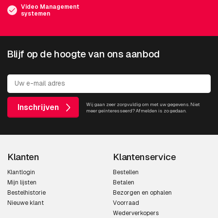
Video Management
systemen
Blijf op de hoogte van ons aanbod
Wij gaan zeer zorgvuldig om met uw gegevens. Niet
Inschrijven
meer geïnteresseerd? Afmelden is zo gedaan.
Klanten
Klantenservice
Klantlogin
Bestellen
Mijn lijsten
Betalen
Bestelhistorie
Bezorgen en ophalen
Nieuwe klant
Voorraad
Wederverkopers