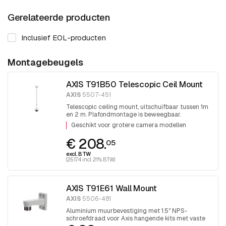
Gerelateerde producten
Inclusief EOL-producten
Montagebeugels
AXIS T91B50 Telescopic Ceil Mount
AXIS
5507-451
Telescopic ceiling mount, uitschuifbaar tussen 1m
en 2 m. Plafondmontage is beweegbaar.
Eindschroefdraad 1,5 inch PT draad.
Geschikt voor grotere camera modellen
€ 208.
05
excl. BTW
(251.74 incl. 21% BTW)
AXIS T91E61 Wall Mount
AXIS
5506-481
Aluminium muurbevestiging met 1.5" NPS-
schroefdraad voor Axis hangende kits met vaste
koepel.