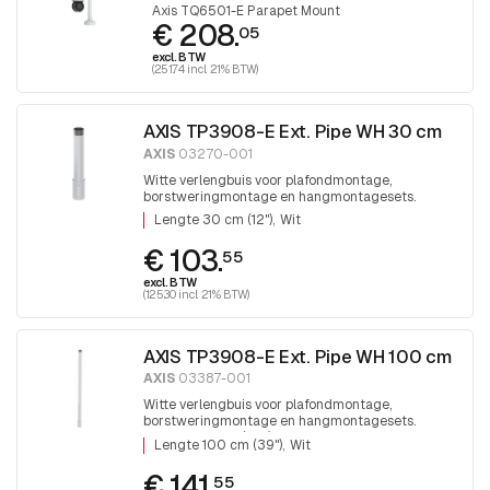
Axis TQ6501-E Parapet Mount
€ 208.
05
excl. BTW
(251.74 incl. 21% BTW)
AXIS TP3908-E Ext. Pipe WH 30 cm
AXIS
03270-001
Witte verlengbuis voor plafondmontage,
borstweringmontage en hangmontagesets.
Lengte 30 cm (12") Wit
Lengte 30 cm (12")
Wit
€ 103.
55
excl. BTW
(125.30 incl. 21% BTW)
AXIS TP3908-E Ext. Pipe WH 100 cm
AXIS
03387-001
Witte verlengbuis voor plafondmontage,
borstweringmontage en hangmontagesets.
Lengte 100 cm (39") Wit
Lengte 100 cm (39")
Wit
€ 141.
55