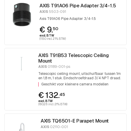
AXIS T91A06 Pipe Adapter 3/4-1.5
AXIS
5503-091
Axis T91A06 Pipe Adapter 3/4-1.5
€ 9.
50
excl. BTW
(11.50 incl. 21% BTW)
AXIS T91B53 Telescopic Ceiling
Mount
AXIS
01189-001-ps
Telescopic ceiling mount, uitschuifbaar tussen 1m
en 1,8 m, 1 stuk. Eindschroefdraad 3/4 NPT draad.
Voor montage 1,5 NPT hulpstukken is adapter
Geschikt voor kleinere camera modellen
T91A06 noodzakelijk.
€ 132.
45
excl. BTW
(160.26 incl. 21% BTW)
AXIS TQ6501-E Parapet Mount
AXIS
02110-001