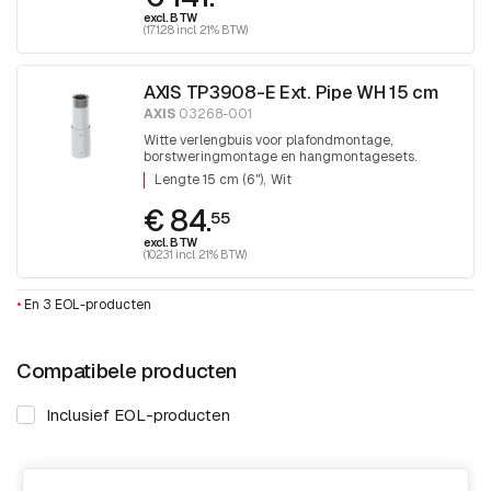
excl. BTW
(171.28 incl. 21% BTW)
AXIS TP3908-E Ext. Pipe WH 15 cm
AXIS
03268-001
Witte verlengbuis voor plafondmontage,
borstweringmontage en hangmontagesets.
Lengte 15 cm (6") Wit
Lengte 15 cm (6")
Wit
€ 84.
55
excl. BTW
(102.31 incl. 21% BTW)
•
En 3 EOL-producten
Compatibele producten
Inclusief EOL-producten