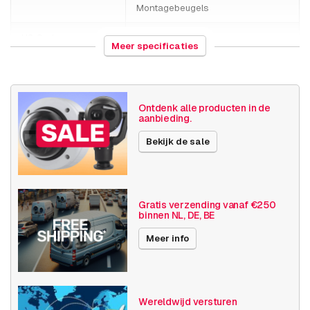
Montagebeugels
HS Code
761699
Meer specificaties
Land van herkomst
Maleisië
Gewicht
240 gram
Ontdenk alle producten in de
aanbieding.
Grootte (lxbxh)
208 x 100 x 78 millimeters
Bekijk de sale
Montagebeugels
Pendant kit
Publicatiedatum
06-10-2020
Gratis verzending vanaf €250
binnen NL, DE, BE
Meer info
Wereldwijd versturen