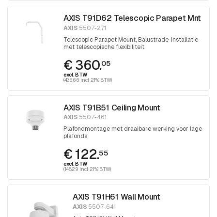
AXIS T91D62 Telescopic Parapet Mnt
AXIS
5507-271
Telescopic Parapet Mount, Balustrade-installatie
met telescopische flexibiliteit
€ 360.
05
excl. BTW
(435.66 incl. 21% BTW)
AXIS T91B51 Ceiling Mount
AXIS
5507-461
Plafondmontage met draaibare werking voor lage
plafonds
€ 122.
55
excl. BTW
(148.29 incl. 21% BTW)
AXIS T91H61 Wall Mount
AXIS
5507-641