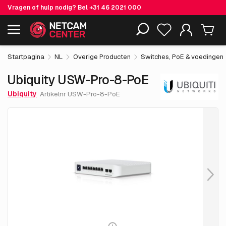
Vragen of hulp nodig? Bel
+31 46 2021 000
€ 324.
45
Ubiquity USW-Pro-8-PoE
Inclusief EOL-producten
excl. BTW
Startpagina
NL
Overige Producten
Switches, PoE & voedingen
Ubiquity USW-Pro-8-PoE
Ubiquity
Artikelnr USW-Pro-8-PoE