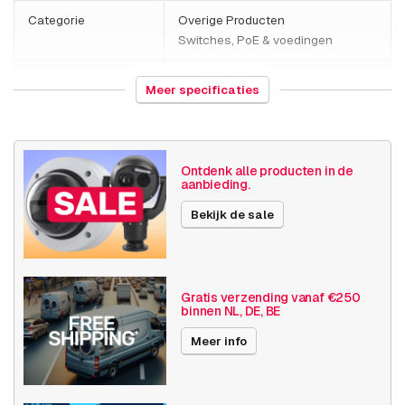
Categorie
Overige Producten
Switches, PoE & voedingen
HS Code
853650
Meer specificaties
Land van herkomst
Taiwan
Gewicht
2100 gram
Ontdenk alle producten in de
aanbieding.
Switches, PoE &
Switch managed PoE
Bekijk de sale
voeding
Aantal poorten
5-8
switch
Gratis verzending vanaf €250
binnen NL, DE, BE
Publicatiedatum
18-10-2024
Meer info