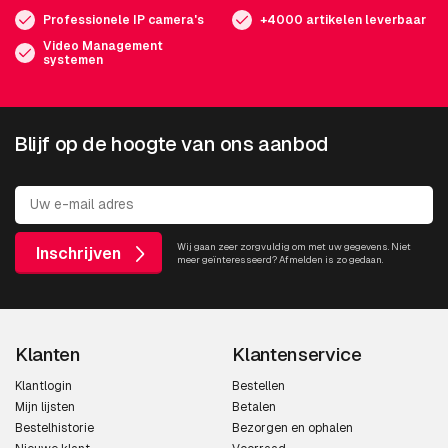
Professionele IP camera's
+4000 artikelen leverbaar
Video Management
systemen
Blijf op de hoogte van ons aanbod
Wij gaan zeer zorgvuldig om met uw gegevens. Niet
Inschrijven
meer geïnteresseerd? Afmelden is zo gedaan.
Klanten
Klantenservice
Klantlogin
Bestellen
Mijn lijsten
Betalen
Bestelhistorie
Bezorgen en ophalen