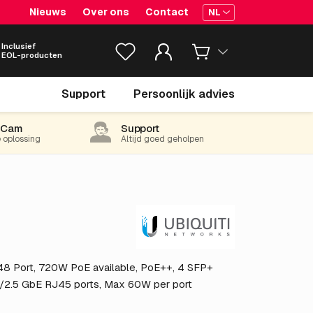
Nieuws
Over ons
Contact
NL
Inclusief
EOL-producten
€ 1,378.
91
Support
Persoonlijk advies
excl. BTW
(1,668.48 incl. 21% BTW)
-Cam
Support
e oplossing
Altijd goed geholpen
, 48 Port, 720W PoE available, PoE++, 4 SFP+
 1/2.5 GbE RJ45 ports, Max 60W per port