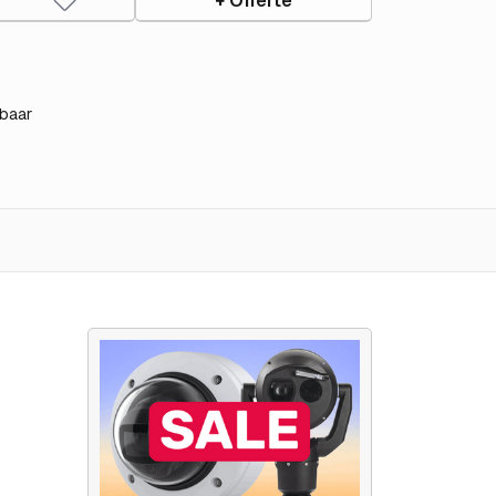
+ Offerte
baar