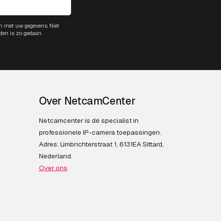
m met uw gegevens. Niet
den is zo gedaan.
Over NetcamCenter
Netcamcenter is dé specialist in
professionele IP-camera toepassingen.
Adres: Limbrichterstraat 1, 6131EA Sittard,
Nederland.
Over ons