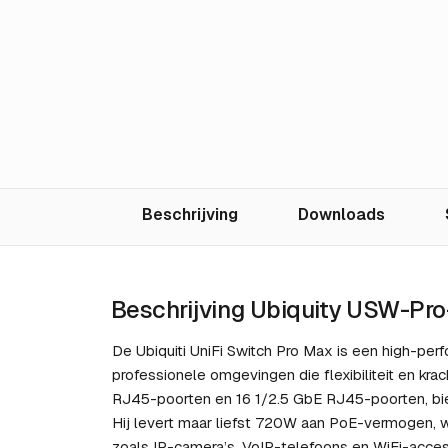
Beschrijving
Downloads
Beschrijving Ubiquity USW-Pr
De Ubiquiti UniFi Switch Pro Max is een high-pe
professionele omgevingen die flexibiliteit en kr
RJ45-poorten en 16 1/2.5 GbE RJ45-poorten, bied
Hij levert maar liefst 720W aan PoE-vermogen, 
zoals IP-camera’s, VoIP-telefoons en WiFi-acce