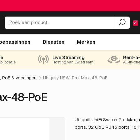
oepassingen
Diensten
Merken
ie
Live Streaming
Rent-a
op locatie
Hosting van uw stream
All-in-on
, PoE & voedingen
Ubiquity USW-Pro-Max-48-PoE
ax-48-PoE
Ubiquiti UniFi Switch Pro Max
ports, 32 GbE RJ45 ports, 16