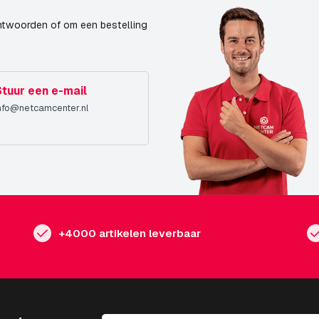
ntwoorden of om een bestelling
Stuur een e-mail
nfo@netcamcenter.nl
+4000 artikelen leverbaar