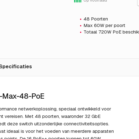
Op voorraad
48 Poorten
Max 60W per poort
Totaal 720W PoE beschik
Specificaties
o-Max-48-PoE
rformance netwerkoplossing, speciaal ontwikkeld voor
acht vereisen. Met 48 poorten, waaronder 32 GbE
t deze switch uitzonderlijke connectiviteitsopties.
wat ideaal is voor het voeden van meerdere apparaten
ss points. De 16 PoE++ poorten kunnen tot 60W