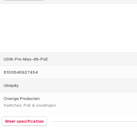
USW-Pro-Max-48-PoE
8100846927454
Ubiquity
Overige Producten
Switches, PoE & voedingen
847130
Meer specificaties
Taiwan