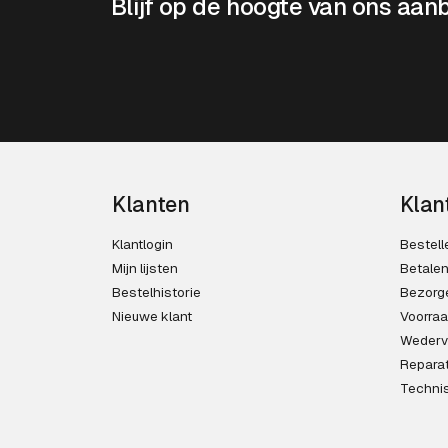
Blijf op de hoogte van ons aan
Klanten
Klan
Klantlogin
Bestell
Mijn lijsten
Betale
Bestelhistorie
Bezorg
Nieuwe klant
Voorra
Wederv
Reparat
Techni