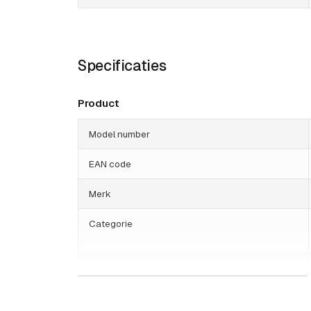
Specificaties
Product
Model number
EAN code
Merk
Categorie
HS Code
Land van herkomst