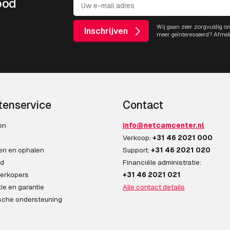
bod
Wij gaan zeer zorgvuldig o
Inschrijven
meer geïnteresseerd? Afmel
tenservice
Contact
en
info@netcamcenter.nl
n
Verkoop:
+31 46 2021 000
en en ophalen
Support:
+31 46 2021 020
ad
Financiële administratie:
erkopers
+31 46 2021 021
ie en garantie
Alle contact details
sche ondersteuning