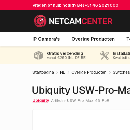
Vragen of hulp nodig? Bel
+31 46 2021 000
Ubiquity USW-Pro-Max-48-PoE
IP Camera's
Overige Producten
T
Gratis verzending
Installat
vanaf €250 (NL, DE, BE)
Kwaliteit 
Startpagina
NL
Overige Producten
Switches
Ubiquity USW-Pro-M
Ubiquity
Artikelnr USW-Pro-Max-48-PoE