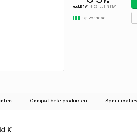
excl. BTW
(44.83 incl. 21% BTW)
Op voorraad
ucten
Compatibele producten
Specificatie
ld K