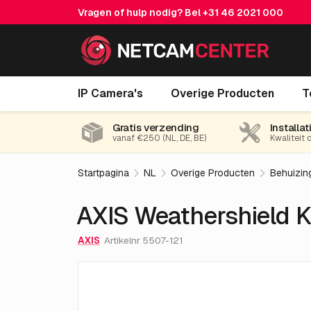
Vragen of hulp nodig? Bel
+31 46 2021 000
AXIS Weathershield K
IP Camera's
Overige Producten
T
Gratis verzending
Installat
vanaf €250 (NL, DE, BE)
Kwaliteit 
Startpagina
NL
Overige Producten
Behuizin
AXIS Weathershield K
AXIS
Artikelnr 5507-121