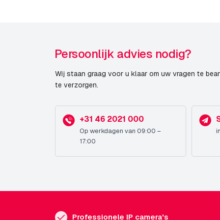
Ondersteuning voor plaatsing
Kleur van het product
Persoonlijk advies nodig?
Compatibiliteit
Wij staan graag voor u klaar om uw vragen te bea
te verzorgen.
+31 46 2021 000
Op werkdagen van 09:00 –
i
17:00
Professionele IP camera's