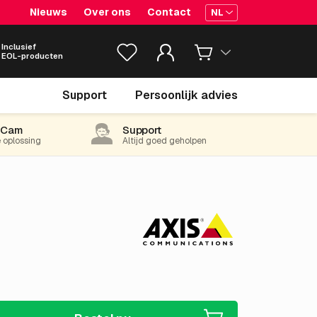
Nieuws
Over ons
Contact
NL
Inclusief
EOL-producten
€ 37.
05
Support
Persoonlijk advies
excl. BTW
(44.83 incl. 21% BTW)
-Cam
Support
e oplossing
Altijd goed geholpen