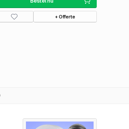
Bestel nu
+ Offerte
s