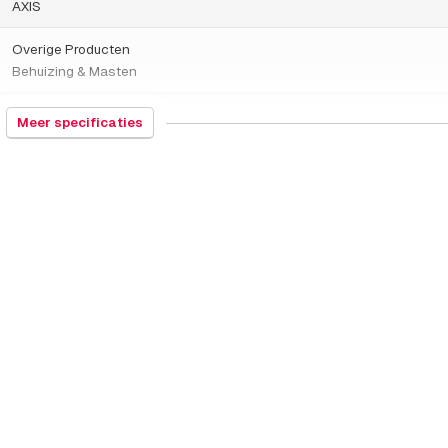
AXIS
Overige Producten
Behuizing & Masten
392690
Meer specificaties
China
145 gram
58 x 240 x 100 millimeters
Camera behuizing toebehoren
14-11-2018
Cover