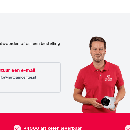
Buiten
Wit
AXIS P1405-E\nAXIS P1405-LE\nAXIS P1425-E\nAXIS P1425-LE\nAX
P1427-E\nAXIS P1427-LE\nAXIS P1428-E\nAXIS P1435-E\nAXIS P14
ntwoorden of om een bestelling
Stuur een e-mail
nfo@netcamcenter.nl
+4000 artikelen leverbaar