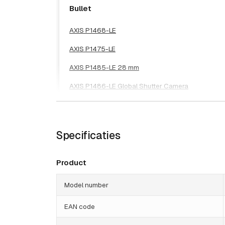
Bullet
AXIS P1468-LE
AXIS P1475-LE
AXIS P1485-LE 28 mm
AXIS P1486-LE Global Shutter Camera
AXIS P1487-LE
AXIS P1488-LE
Specificaties
Product
Model number
EAN code