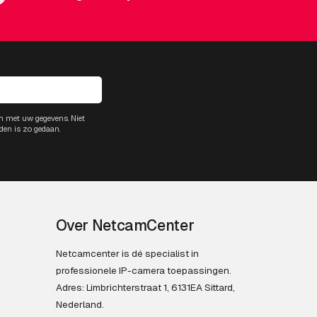
m met uw gegevens. Niet
den is zo gedaan.
Over NetcamCenter
Netcamcenter is dé specialist in
professionele IP-camera toepassingen.
Adres: Limbrichterstraat 1, 6131EA Sittard,
Nederland.