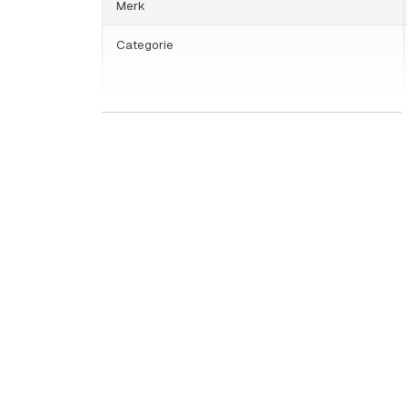
Merk
Categorie
HS Code
Land van herkomst
Gewicht
Grootte (lxbxh)
Behuizingen & masten
Publicatiedatum
Kenmerken
Soort