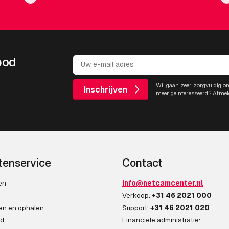
bod
Wij gaan zeer zorgvuldig o
Inschrijven
meer geïnteresseerd? Afmel
tenservice
Contact
en
info@netcamcenter.nl
n
Verkoop:
+31 46 2021 000
en en ophalen
Support:
+31 46 2021 020
ad
Financiële administratie: