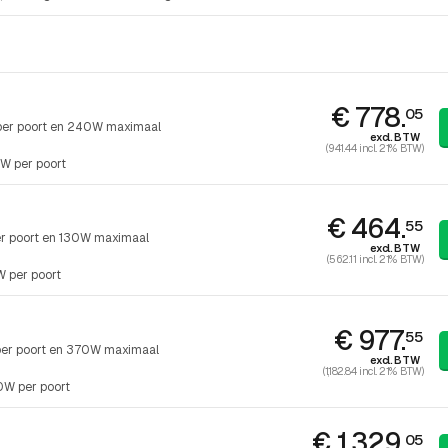
€ 778.
05
 per poort en 240W maximaal
excl. BTW
(941.44 incl. 21% BTW)
W per poort
€ 464.
55
er poort en 130W maximaal
excl. BTW
(562.11 incl. 21% BTW)
 per poort
€ 977.
55
per poort en 370W maximaal
excl. BTW
(1,182.84 incl. 21% BTW)
W per poort
h
€ 1,329.
05