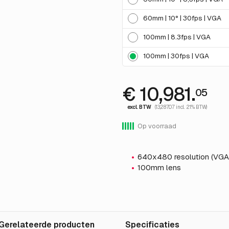
60mm | 10° | 30fps | VGA
100mm | 8.3fps | VGA
100mm | 30fps | VGA
€ 10,981.
05
excl. BTW
(13,287.07 incl. 21% BTW)
Op voorraad
640x480 resolution (VGA
100mm lens
Gerelateerde producten
Specificaties