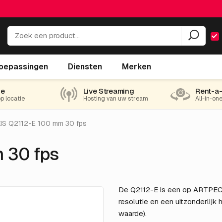
oepassingen
Diensten
Merken
ie
Live Streaming
Rent-a
op locatie
Hosting van uw stream
All-in-on
IS Q2112-E 100 mm 30 fps
 30 fps
De Q2112-E is een op ARTPE
resolutie en een uitzonderlij
waarde).