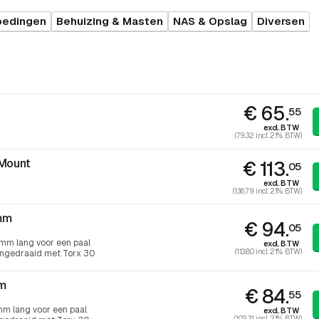
oedingen
Behuizing & Masten
NAS & Opslag
Diversen
€ 65.
55
excl. BTW
(79.32 incl. 21% BTW)
 Mount
€ 113.
05
excl. BTW
(136.79 incl. 21% BTW)
mm
€ 94.
05
m lang voor een paal
excl. BTW
(113.80 incl. 21% BTW)
angedraaid met Torx 30
mm
€ 84.
55
 lang voor een paal
excl. BTW
(102.31 incl. 21% BTW)