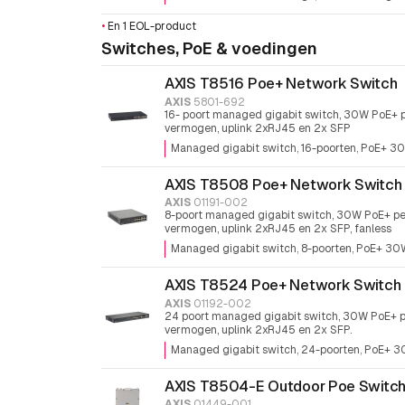
•
En 1 EOL-product
Switches, PoE & voedingen
AXIS T8516 Poe+ Network Switch
AXIS
5801-692
16- poort managed gigabit switch, 30W PoE+
vermogen, uplink 2xRJ45 en 2x SFP
Managed gigabit switch
16-poorten
PoE+ 30
AXIS T8508 Poe+ Network Switch
AXIS
01191-002
8-poort managed gigabit switch, 30W PoE+ p
vermogen, uplink 2xRJ45 en 2x SFP, fanless
Managed gigabit switch
8-poorten
PoE+ 30W
AXIS T8524 Poe+ Network Switch
AXIS
01192-002
24 poort managed gigabit switch, 30W PoE+ 
vermogen, uplink 2xRJ45 en 2x SFP.
Managed gigabit switch
24-poorten
PoE+ 30
AXIS T8504-E Outdoor Poe Switc
AXIS
01449-001