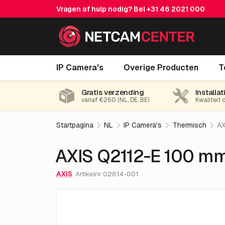
Vragen of hulp nodig? Bel
+31 46 2021 000
AXIS Q2112-E 100 mm 30 fps
IP Camera's
Overige Producten
T
Gratis verzending
Installat
vanaf €250 (NL, DE, BE)
Kwaliteit 
Startpagina
NL
IP Camera's
Thermisch
AX
AXIS Q2112-E 100 mm
AXIS
Artikelnr 02614-001