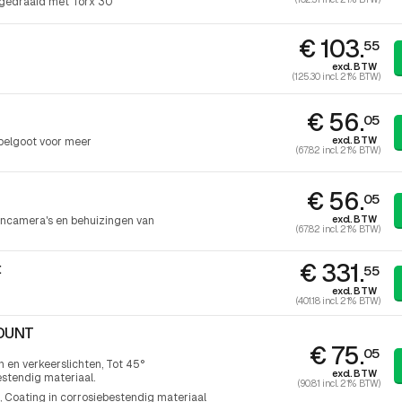
gedraaid met Torx 30
€ 103.
55
excl. BTW
(125.30 incl. 21% BTW)
€ 56.
05
excl. BTW
belgoot voor meer
(67.82 incl. 21% BTW)
€ 56.
05
excl. BTW
ncamera's en behuizingen van
(67.82 incl. 21% BTW)
€ 331.
t
55
excl. BTW
(401.18 incl. 21% BTW)
MOUNT
€ 75.
05
 en verkeerslichten, Tot 45°
excl. BTW
estendig materiaal.
(90.81 incl. 21% BTW)
Coating in corrosiebestendig materiaal