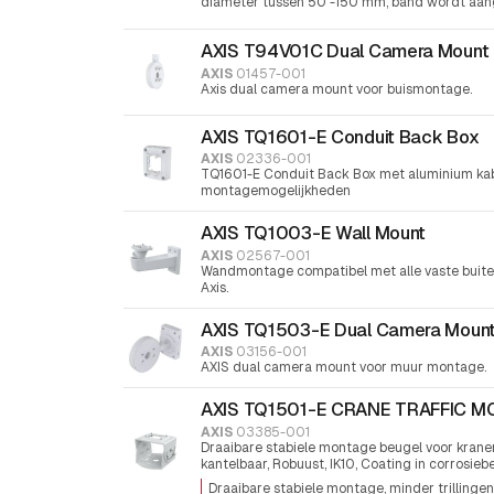
diameter tussen 50 -150 mm, band wordt aan
schroevendraaier
AXIS T94V01C Dual Camera Mount
AXIS
01457-001
Axis dual camera mount voor buismontage.
AXIS TQ1601-E Conduit Back Box
AXIS
02336-001
TQ1601-E Conduit Back Box met aluminium ka
montagemogelijkheden
AXIS TQ1003-E Wall Mount
AXIS
02567-001
Wandmontage compatibel met alle vaste buite
Axis.
AXIS TQ1503-E Dual Camera Moun
AXIS
03156-001
AXIS dual camera mount voor muur montage.
AXIS TQ1501-E CRANE TRAFFIC 
AXIS
03385-001
Draaibare stabiele montage beugel voor kranen
kantelbaar, Robuust, IK10, Coating in corrosieb
Draaibare stabiele montage, minder trillingen