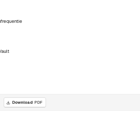
mfrequentie
Vault
Download
PDF