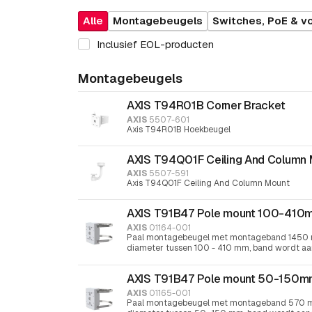
Alle
Montagebeugels
Switches, PoE & v
Inclusief EOL-producten
Montagebeugels
AXIS T94R01B Corner Bracket
AXIS
5507-601
Axis T94R01B Hoekbeugel
AXIS T94Q01F Ceiling And Column
AXIS
5507-591
Axis T94Q01F Ceiling And Column Mount
AXIS T91B47 Pole mount 100-410
AXIS
01164-001
Paal montagebeugel met montageband 1450 m
diameter tussen 100 - 410 mm, band wordt a
schroevendraaier
AXIS T91B47 Pole mount 50-150
AXIS
01165-001
Paal montagebeugel met montageband 570 mm