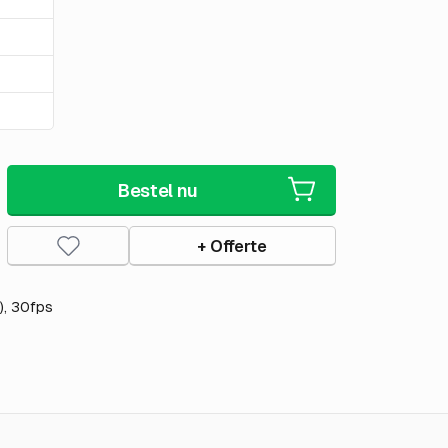
Bestel nu
+ Offerte
), 30fps