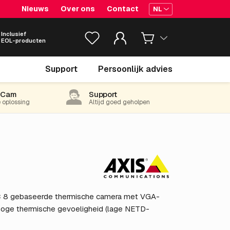
Nieuws
Over ons
Contact
NL
Inclusief
EOL-producten
€ 10,981.
05
Support
Persoonlijk advies
excl. BTW
(13,287.07 incl. 21% BTW)
-Cam
Support
e oplossing
Altijd goed geholpen
C 8 gebaseerde thermische camera met VGA-
k hoge thermische gevoeligheid (lage NETD-