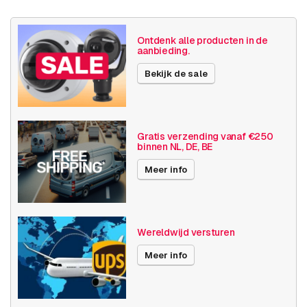
Grootte (lxbxh)
115 x 130 x 73 millimeters
Ontdenk alle producten in de
aanbieding.
Camera
Buiten camera
Bekijk de sale
eigenschappen
Ingebouwde infrarood
Resolutie
1080p (2MP)
Axis Series
F Serie
Gratis verzending vanaf €250
binnen NL, DE, BE
Diversen
Sensormodule
Meer info
Publicatiedatum
06-12-2022
Wereldwijd versturen
Meer info