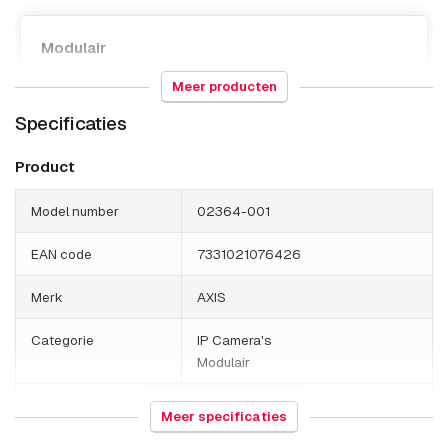
Modulair
Meer producten
AXIS F9104-B Mk II Main Unit
Specificaties
AXIS F9114-B Mk II Main Unit
AXIS F9114-R Mk II Main Unit
Product
Model number
02364-001
EAN code
7331021076426
Merk
AXIS
Categorie
IP Camera's
Modulair
HS Code
852589
Meer specificaties
Gewicht
300 gram