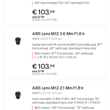
P3935-LR is 110° horizontaal, 1 stuk
56° Horizontale FOV, 30° verticale FOV
€ 103.
98
excl. BTW
(125.82 incl. 21% BTW)
AXIS Lens M12 3.6 Mm F1.8 Ir
AXIS
02007-001-ps
Vaste lens met IR correctie M12 schroefdraad, 87°
horizontaal, 46° verticaal, standaard lens voor
P3925-R / LRE en P3935-LR is 110° horizontaal, 1
M12 mount
87° horizontaal
46° verticaal
stuk
L x Ø: 19 x 16 mm (0.7 x 0.6 in)
€ 103.
98
excl. BTW
(125.82 incl. 21% BTW)
AXIS Lens M12 2.1 Mm F1.8 Ir
AXIS
02006-001-ps
Axis Lens M12 2.1 Mm F1.8 Ir, 145° horizontaal, 79°
verticaal, standaard lens voor P3925-R / P3935-
LR is 110° horizontaal, 1 stuk
M12 mount
145° horizontaal
79° verticaal