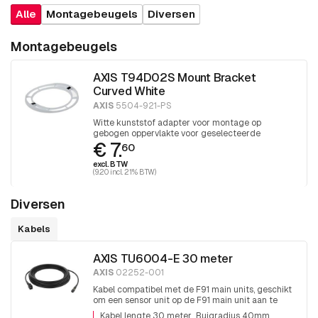
Alle
Montagebeugels
Diversen
Montagebeugels
AXIS T94D02S Mount Bracket
Curved White
AXIS
5504-921-PS
Witte kunststof adapter voor montage op
gebogen oppervlakte voor geselecteerde
€ 7.
camera's, 1 stuk
60
excl. BTW
(9.20 incl. 21% BTW)
Diversen
Kabels
AXIS TU6004-E 30 meter
AXIS
02252-001
Kabel compatibel met de F91 main units, geschikt
om een sensor unit op de F91 main unit aan te
sluiten, lengte 30 meter 5mm dik buigradius
Kabel lengte 30 meter
Buigradius 40mm