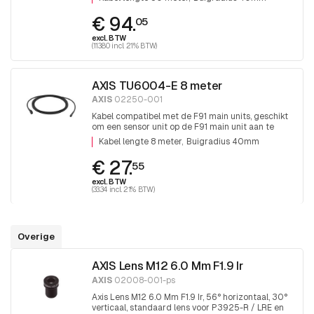
40mm. 1 stuk
€ 94.
05
excl. BTW
(113.80 incl. 21% BTW)
AXIS TU6004-E 8 meter
AXIS
02250-001
Kabel compatibel met de F91 main units, geschikt
om een sensor unit op de F91 main unit aan te
sluiten, lengte 8 meter 5mm dik buigradius
Kabel lengte 8 meter
Buigradius 40mm
40mm. 1 stuk
€ 27.
55
excl. BTW
(33.34 incl. 21% BTW)
Overige
AXIS Lens M12 6.0 Mm F1.9 Ir
AXIS
02008-001-ps
Axis Lens M12 6.0 Mm F1.9 Ir, 56° horizontaal, 30°
verticaal, standaard lens voor P3925-R / LRE en