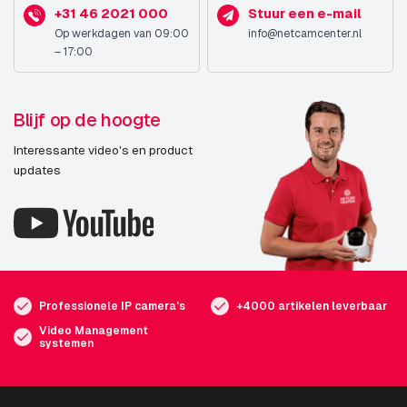
+31 46 2021 000
Stuur een e-mail
Op werkdagen van 09:00
info@netcamcenter.nl
– 17:00
Blijf op de hoogte
Interessante video's en product
updates
Professionele IP camera's
+4000 artikelen leverbaar
Video Management
systemen