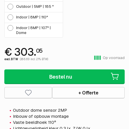
Outdoor | 5MP | 185 °
Indoor | 8MP | 110°
Indoor | 8MP | 107° |
Dome
€ 303.
05
Op voorraad
excl. BTW
(366.69 incl. 21% BTW)
Bestel nu
+ Offerte
Outdoor dome sensor 2MP
Inbouw of opbouw montage
Vaste beeldhoek 110°
Lichtgevoeligheid kleur 0.3 lx, Z/W 0 lx