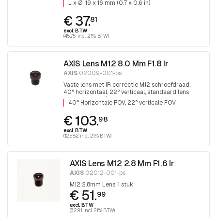
L x Ø: 19 x 16 mm (0.7 x 0.6 in)
€ 37.
81
excl. BTW
(45.75 incl. 21% BTW)
AXIS Lens M12 8.0 Mm F1.8 Ir
AXIS
02009-001-ps
Vaste lens met IR correctie M12 schroefdraad,
40° horizontaal, 22° verticaal, standaard lens
voor P3925-R / LRE en P3935-LR is 110°
40° Horizontale FOV, 22° verticale FOV
horizontaal, 1 stuk
€ 103.
98
excl. BTW
(125.82 incl. 21% BTW)
AXIS Lens M12 2.8 Mm F1.6 Ir
AXIS
02012-001-ps
M12 2.8mm Lens, 1 stuk
€ 51.
99
excl. BTW
(62.91 incl. 21% BTW)