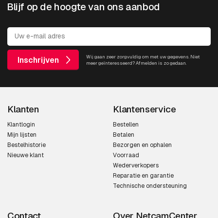
Blijf op de hoogte van ons aanbod
Wij gaan zeer zorgvuldig om met uw gegevens. Niet
Inschrijven
meer geïnteresseerd? Afmelden is zo gedaan.
Klanten
Klantenservice
Klantlogin
Bestellen
Mijn lijsten
Betalen
Bestelhistorie
Bezorgen en ophalen
Nieuwe klant
Voorraad
Wederverkopers
Reparatie en garantie
Technische ondersteuning
Contact
Over NetcamCenter