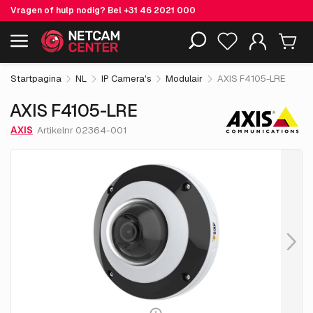
Vragen of hulp nodig? Bel
+31 46 2021 000
€ 303.
05
AXIS F4105-LRE
Inclusief EOL-producten
excl. BTW
Startpagina
NL
IP Camera's
Modulair
AXIS F4105-LRE
AXIS F4105-LRE
AXIS
Artikelnr 02364-001