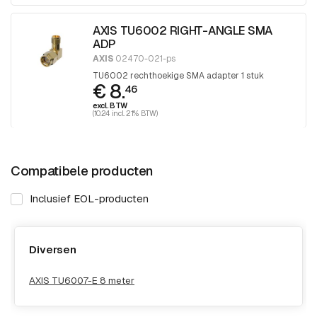
AXIS TU6002 RIGHT-ANGLE SMA
ADP
AXIS
02470-021-ps
TU6002 rechthoekige SMA adapter 1 stuk
€ 8.
46
excl. BTW
(10.24 incl. 21% BTW)
Compatibele producten
Inclusief EOL-producten
Diversen
AXIS TU6007-E 8 meter