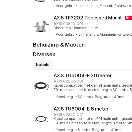
Voor gebruik binnenshuis
Kunststof ontwerp
AXIS TF3202 Recessed Mount
Binn
AXIS
03629-001
Discrete plafondinstallatie
Voor gebruik binnenshuis
Aluminium ontwer
Behuizing & Masten
Diversen
Kabels
AXIS TU6004-E 30 meter
AXIS
02252-001
Kabel compatibel met de F91 main units, gesch
F91 main unit aan te sluiten, lengte 30 meter
stuk
Kabel lengte 30 meter
Buigradius 40mm
AXIS TU6004-E 8 meter
AXIS
02250-001
Kabel compatibel met de F91 main units, gesch
F91 main unit aan te sluiten, lengte 8 meter 
stuk
Kabel lengte 8 meter
Buigradius 40mm