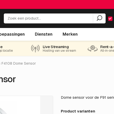
oepassingen
Diensten
Merken
ie
Live Streaming
Rent-a
op locatie
Hosting van uw stream
All-in-on
S F4108 Dome Sensor
nsor
Dome sensor voor de F91 seri
Product varianten