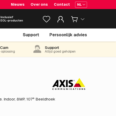
Nieuws
Over ons
Contact
NL
Inclusief
EOL-producten
€ 227.
05
Support
Persoonlijk advies
excl. BTW
(274.73 incl. 21% BTW)
-Cam
Support
e oplossing
Altijd goed geholpen
e. Indoor, 8MP, 107° Beeldhoek