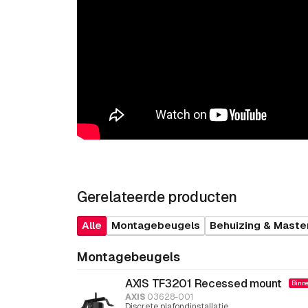
Gerelateerde producten
Alle
Montagebeugels
Behuizing & Maste
Montagebeugels
AXIS TF3201 Recessed mount
Binne
AXIS
03628-001
Discrete plafondinstallatie