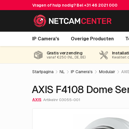
Vragen of hulp nodig? Bel
+31 46 2021 000
AXIS F4108 Dome Sensor
IP Camera's
Overige Producten
T
Gratis verzending
Installat
vanaf €250 (NL, DE, BE)
Kwaliteit 
Startpagina
NL
IP Camera's
Modulair
AXI
AXIS F4108 Dome Se
AXIS
Artikelnr 03055-001