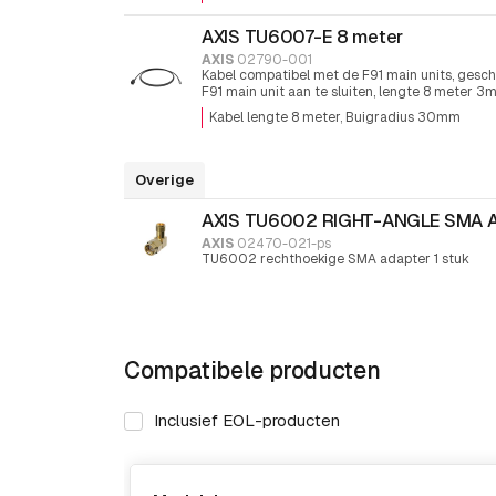
AXIS TU6007-E 8 meter
AXIS
02790-001
Kabel compatibel met de F91 main units, gesch
F91 main unit aan te sluiten, lengte 8 meter 
stuk
Kabel lengte 8 meter
Buigradius 30mm
Overige
AXIS TU6002 RIGHT-ANGLE SMA 
AXIS
02470-021-ps
TU6002 rechthoekige SMA adapter 1 stuk
Compatibele producten
Inclusief EOL-producten