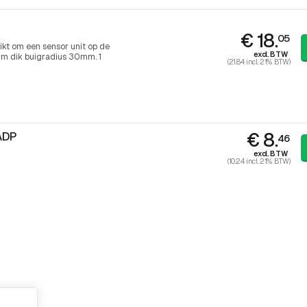
€ 18.
05
ikt om een sensor unit op de
excl. BTW
3mm dik buigradius 30mm. 1
(21.84 incl. 21% BTW)
€ 8.
ADP
46
excl. BTW
(10.24 incl. 21% BTW)