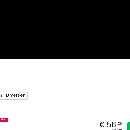
n
Diversen
nkort
€ 56.
05