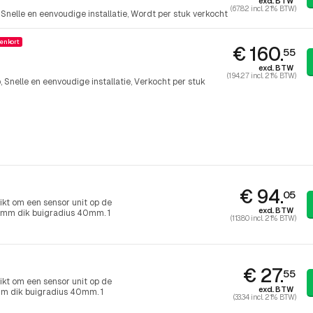
excl. BTW
(67.82 incl. 21% BTW)
Snelle en eenvoudige installatie
Wordt per stuk verkocht
enkort
€ 160.
55
excl. BTW
(194.27 incl. 21% BTW)
p
Snelle en eenvoudige installatie
Verkocht per stuk
€ 94.
05
ikt om een sensor unit op de
excl. BTW
 5mm dik buigradius 40mm. 1
(113.80 incl. 21% BTW)
€ 27.
55
ikt om een sensor unit op de
excl. BTW
5mm dik buigradius 40mm. 1
(33.34 incl. 21% BTW)