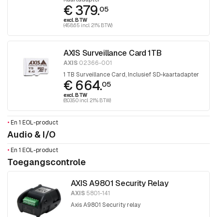
€ 379.
05
excl. BTW
(458.65 incl. 21% BTW)
AXIS Surveillance Card 1TB
AXIS
02366-001
1 TB Surveillance Card, Inclusief SD-kaartadapter
€ 664.
05
excl. BTW
(803.50 incl. 21% BTW)
•
En 1 EOL-product
Audio & I/O
•
En 1 EOL-product
Toegangscontrole
AXIS A9801 Security Relay
AXIS
5801-141
Axis A9801 Security relay