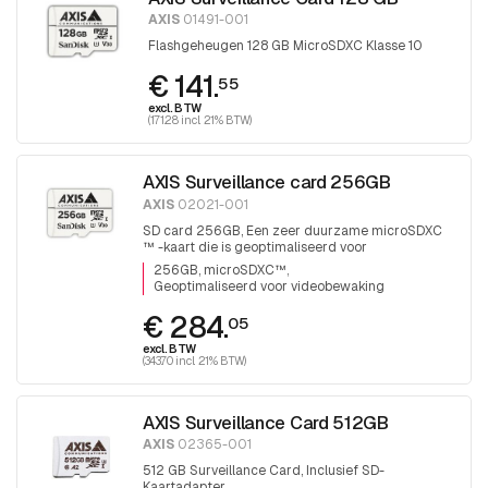
AXIS
01491-001
Flashgeheugen 128 GB MicroSDXC Klasse 10
€ 141.
55
excl. BTW
(171.28 incl. 21% BTW)
AXIS Surveillance card 256GB
AXIS
02021-001
SD card 256GB, Een zeer duurzame microSDXC
™ -kaart die is geoptimaliseerd voor
videobewaking.
256GB, microSDXC™
Geoptimaliseerd voor videobewaking
€ 284.
05
excl. BTW
(343.70 incl. 21% BTW)
AXIS Surveillance Card 512GB
AXIS
02365-001
512 GB Surveillance Card, Inclusief SD-
Kaartadapter