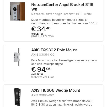
NetcamCenter Angel Bracket 8116
Wit
NetcamCenter
angle_bracket_i8116_white
Muur montage beugel om de Axis I8116-E
deurintercom in een hoek te plaatsen van 30° of
€ 34.
60°
40
excl. BTW
(41.62 incl. 21% BTW)
AXIS TQ9302 Pole Mount
AXIS
03054-001
Pole Mount voor het bevestigen van een camera
aan een infuuspaaltype
€ 94.
05
excl. BTW
(113.80 incl. 21% BTW)
AXIS TI8606 Wedge Mount
AXIS
03195-001
Axis TI8606 Wedge Mount waarmee de AXIS
I8116-E 30 graden naar links of rechts wordt