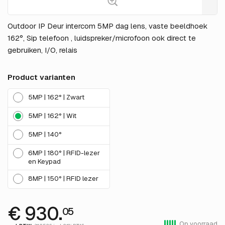
Outdoor IP Deur intercom 5MP dag lens, vaste beeldhoek
162°, Sip telefoon , luidspreker/microfoon ook direct te
gebruiken, I/O, relais
Product varianten
5MP | 162° | Zwart
5MP | 162° | Wit
5MP | 140°
6MP | 180° | RFID-lezer
en Keypad
8MP | 150° | RFID lezer
€ 930.
05
Op voorraad