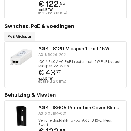
€ 122.
gepositioneerd
55
excl. BTW
(148.29 incl. 21% BTW)
Switches, PoE & voedingen
PoE Midspan
AXIS T8120 Midspan 1-Port 15W
AXIS
5026-202
100 / 240V AC PoE injector met 15W PoE budget
Midspan, 230V PoE
€ 43.
70
excl. BTW
(52.88 incl. 21% BTW)
Behuizing & Masten
AXIS TI8605 Protection Cover Black
AXIS
03194-001
Veiligheidsafdekking voor AXIS I8116-E, kleur:
Zwart
55