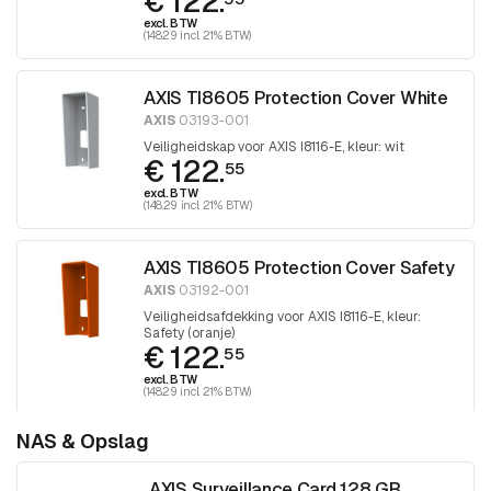
€ 122.
excl. BTW
(148.29 incl. 21% BTW)
AXIS TI8605 Protection Cover White
AXIS
03193-001
Veiligheidskap voor AXIS I8116-E, kleur: wit
€ 122.
55
excl. BTW
(148.29 incl. 21% BTW)
AXIS TI8605 Protection Cover Safety
AXIS
03192-001
Veiligheidsafdekking voor AXIS I8116-E, kleur:
Safety (oranje)
€ 122.
55
excl. BTW
(148.29 incl. 21% BTW)
NAS & Opslag
AXIS Surveillance Card 128 GB