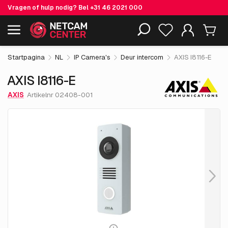
Vragen of hulp nodig? Bel
+31 46 2021 000
€ 930.
05
AXIS I8116-E
Inclusief EOL-producten
excl. BTW
Startpagina
NL
IP Camera's
Deur intercom
AXIS I8116-E
AXIS I8116-E
AXIS
Artikelnr 02408-001