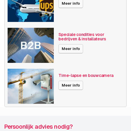
Meer info
Maximale Beeldhoek
130°+
Videocompressie
H264
H265
Speciale condities voor
bedrijven & installateurs
Toegangscontrole
Deurstation
Meer info
Toepassing bij
Zorg
branche
Woonhuis
Publicatiedatum
28-07-2023
Time-lapse en bouwcamera
Meer info
Persoonlijk advies nodig?