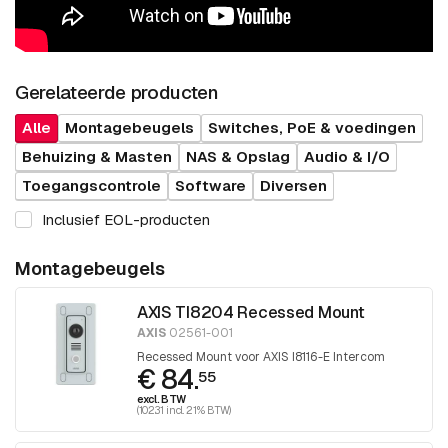
Gerelateerde producten
Alle
Montagebeugels
Switches, PoE & voedingen
Behuizing & Masten
NAS & Opslag
Audio & I/O
Toegangscontrole
Software
Diversen
Inclusief EOL-producten
Montagebeugels
AXIS TI8204 Recessed Mount
AXIS
02561-001
Recessed Mount voor AXIS I8116-E Intercom
€ 84.
55
excl. BTW
(102.31 incl. 21% BTW)