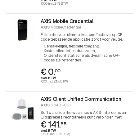
(0.00 incl. 21% BTW)
AXIS Mobile Credential
AXIS
MobileCredential
E-licentie voor slimme, kosteneffectieve, op QR-
code gebaseerde applicatie zorgt voor veilige,
efficiënte en betrouwbare toegangscontrole.
Gemakkelijke, flexibele toegang
Kosteneffectief en duurzaam
Ondersteunt statische als dynamische QR-
codes als referenties
€ 0.
00
excl. BTW
(0.00 incl. 21% BTW)
AXIS Client Unified Communication
AXIS
03401-001
Software licentie waarmee u AXIS-intercoms en -
luidsprekers rechtstreeks kunt verbinden met
€ 141.
Microsoft Teams via de MS SIP Gateway-service
55
excl. BTW
(171.28 incl. 21% BTW)