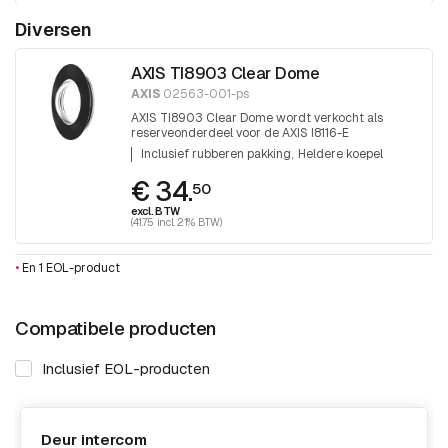
Diversen
AXIS TI8903 Clear Dome
AXIS
02563-001-ps
AXIS TI8903 Clear Dome wordt verkocht als
reserveonderdeel voor de AXIS I8116-E
netwerkvideo-intercom. 1 stuk
Inclusief rubberen pakking
Heldere koepel
€ 34.
50
excl. BTW
(41.75 incl. 21% BTW)
•
En 1 EOL-product
Compatibele producten
Inclusief EOL-producten
Deur intercom