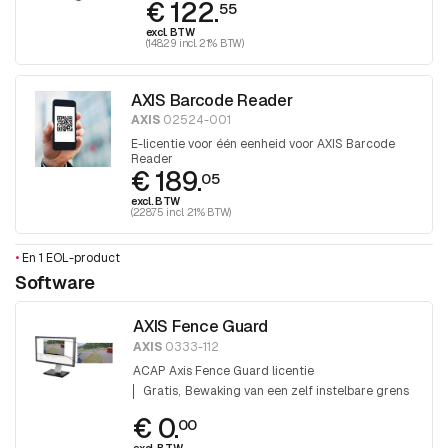
€ 122.
55
excl. BTW
(148.29 incl. 21% BTW)
AXIS Barcode Reader
AXIS
02524-001
E-licentie voor één eenheid voor AXIS Barcode
Reader
€ 189.
05
excl. BTW
(228.75 incl. 21% BTW)
•
En 1 EOL-product
Software
AXIS Fence Guard
AXIS
0333-112
ACAP Axis Fence Guard licentie
Gratis
Bewaking van een zelf instelbare grens
€ 0.
00
excl. BTW