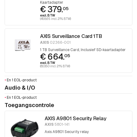
Kaartadapter
€ 379.
05
excl. BTW
(458.65 incl. 21% BTW)
AXIS Surveillance Card 1TB
AXIS
02366-001
1 TB Surveillance Card, Inclusief SD-kaartadapter
€ 664.
05
excl. BTW
(803.50 incl. 21% BTW)
•
En 1 EOL-product
Audio & I/O
•
En 1 EOL-product
Toegangscontrole
AXIS A9801 Security Relay
AXIS
5801-141
Axis A9801 Security relay