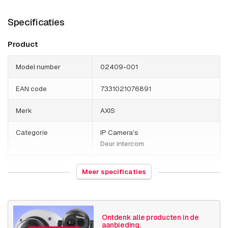
Specificaties
Product
Model number
02409-001
EAN code
7331021076891
Merk
AXIS
Categorie
IP Camera's
Deur intercom
HS Code
851769
Meer specificaties
Land van herkomst
Polen
Gewicht
500 gram
Ontdenk alle producten in de
aanbieding.