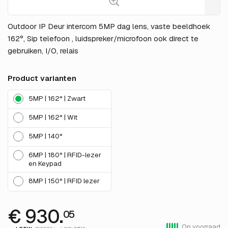
Outdoor IP Deur intercom 5MP dag lens, vaste beeldhoek
162°, Sip telefoon , luidspreker/microfoon ook direct te
gebruiken, I/O, relais
Product varianten
5MP | 162° | Zwart
5MP | 162° | Wit
5MP | 140°
6MP | 180° | RFID-lezer
en Keypad
8MP | 150° | RFID lezer
€ 930.
05
Op voorraad