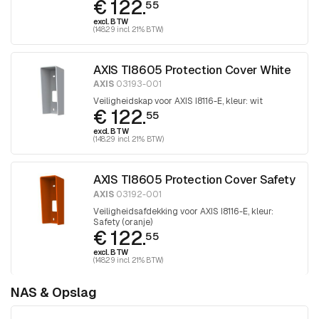
€ 122.
55
excl. BTW
(148.29 incl. 21% BTW)
AXIS TI8605 Protection Cover White
AXIS
03193-001
Veiligheidskap voor AXIS I8116-E, kleur: wit
€ 122.
55
excl. BTW
(148.29 incl. 21% BTW)
AXIS TI8605 Protection Cover Safety
AXIS
03192-001
Veiligheidsafdekking voor AXIS I8116-E, kleur:
Safety (oranje)
€ 122.
55
excl. BTW
(148.29 incl. 21% BTW)
NAS & Opslag