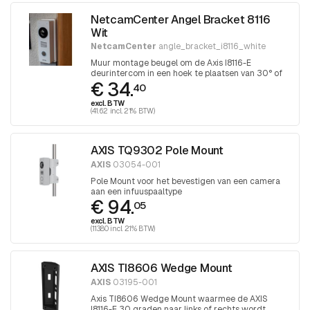
NetcamCenter Angel Bracket 8116
Wit
NetcamCenter
angle_bracket_i8116_white
Muur montage beugel om de Axis I8116-E
deurintercom in een hoek te plaatsen van 30° of
€ 34.
60°
40
excl. BTW
(41.62 incl. 21% BTW)
AXIS TQ9302 Pole Mount
AXIS
03054-001
Pole Mount voor het bevestigen van een camera
aan een infuuspaaltype
€ 94.
05
excl. BTW
(113.80 incl. 21% BTW)
AXIS TI8606 Wedge Mount
AXIS
03195-001
Axis TI8606 Wedge Mount waarmee de AXIS
I8116-E 30 graden naar links of rechts wordt