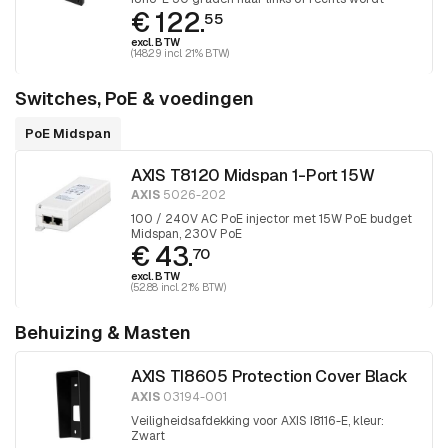
€ 122.
gepositioneerd
55
excl. BTW
(148.29 incl. 21% BTW)
Switches, PoE & voedingen
PoE Midspan
AXIS T8120 Midspan 1-Port 15W
AXIS
5026-202
100 / 240V AC PoE injector met 15W PoE budget
Midspan, 230V PoE
€ 43.
70
excl. BTW
(52.88 incl. 21% BTW)
Behuizing & Masten
AXIS TI8605 Protection Cover Black
AXIS
03194-001
Veiligheidsafdekking voor AXIS I8116-E, kleur:
Zwart