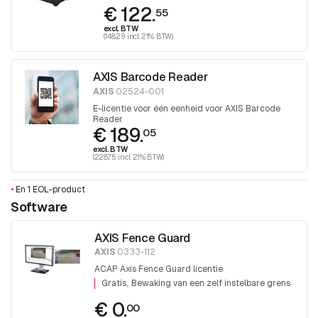
€ 122.
55
excl. BTW
(148.29 incl. 21% BTW)
AXIS Barcode Reader
AXIS
02524-001
E-licentie voor één eenheid voor AXIS Barcode
Reader
€ 189.
05
excl. BTW
(228.75 incl. 21% BTW)
•
En 1 EOL-product
Software
AXIS Fence Guard
AXIS
0333-112
ACAP Axis Fence Guard licentie
Gratis
Bewaking van een zelf instelbare grens
€ 0.
00