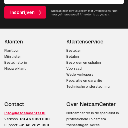
Wij gaan zeer zorgvuldig om met uw gegevens. Niet
Inschrijven
meer geïnteresseerd? Afmelden is zo gedaan.
Klanten
Klantenservice
Klantlogin
Bestellen
Mijn lijsten
Betalen
Bestelhistorie
Bezorgen en ophalen
Nieuwe klant
Voorraad
Wederverkopers
Reparatie en garantie
Technische ondersteuning
Contact
Over NetcamCenter
info@netcamcenter.nl
Netcamcenter is dé specialist in
Verkoop:
+31 46 2021 000
professionele IP-camera
Support:
+31 46 2021 020
toepassingen. Adres: