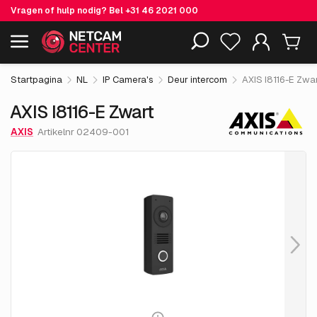
Vragen of hulp nodig? Bel
+31 46 2021 000
€ 930.
05
AXIS I8116-E Zwart
Inclusief EOL-producten
excl. BTW
Startpagina
NL
IP Camera's
Deur intercom
AXIS I8116-E Zwa
AXIS I8116-E Zwart
AXIS
Artikelnr 02409-001