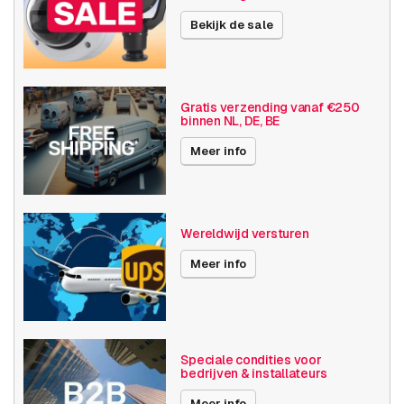
Grootte (lxbxh)
110 x 165 x 55 millimeters
Bekijk de sale
Camera
Buiten camera
eigenschappen
Basis functionaliteit
Dag en nacht
Gratis verzending vanaf €250
binnen NL, DE, BE
Invoer / uitvoer
Audio
Meer info
SD opslag
Resolutie
5MP - 7MP
Wereldwijd versturen
Power over Ethernet
15W
Meer info
Maximale Beeldhoek
130°+
Videocompressie
H264
H265
Speciale condities voor
bedrijven & installateurs
Toegangscontrole
Deurstation
Meer info