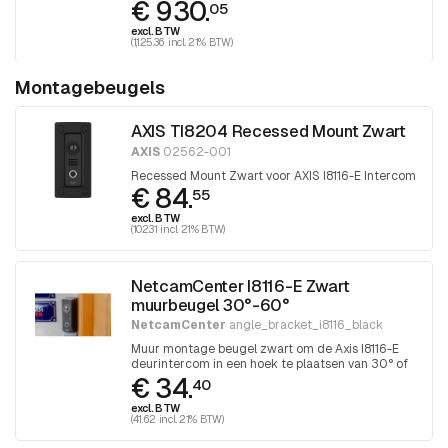
€ 930.
05
excl. BTW
(1,125.36 incl. 21% BTW)
Montagebeugels
AXIS TI8204 Recessed Mount Zwart
AXIS
02562-001
Recessed Mount Zwart voor AXIS I8116-E Intercom
€ 84.
55
excl. BTW
(102.31 incl. 21% BTW)
NetcamCenter I8116-E Zwart
muurbeugel 30°-60°
NetcamCenter
angle_bracket_i8116_black
Muur montage beugel zwart om de Axis I8116-E
deurintercom in een hoek te plaatsen van 30° of
€ 34.
60°
40
excl. BTW
(41.62 incl. 21% BTW)