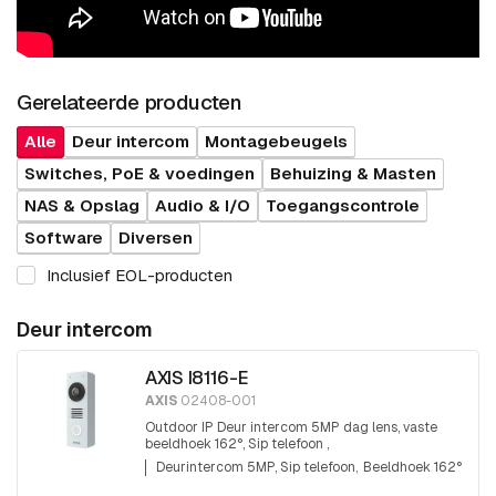
Gerelateerde producten
Alle
Deur intercom
Montagebeugels
Switches, PoE & voedingen
Behuizing & Masten
NAS & Opslag
Audio & I/O
Toegangscontrole
Software
Diversen
Inclusief EOL-producten
Deur intercom
AXIS I8116-E
AXIS
02408-001
Outdoor IP Deur intercom 5MP dag lens, vaste
beeldhoek 162°, Sip telefoon ,
luidspreker/microfoon ook direct te gebruiken,
Deurintercom 5MP, Sip telefoon
Beeldhoek 162°
I/O, relais