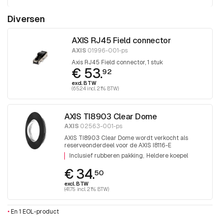
Diversen
AXIS RJ45 Field connector
AXIS
01996-001-ps
Axis RJ45 Field connector, 1 stuk
€ 53.
92
excl. BTW
(65.24 incl. 21% BTW)
AXIS TI8903 Clear Dome
AXIS
02563-001-ps
AXIS TI8903 Clear Dome wordt verkocht als
reserveonderdeel voor de AXIS I8116-E
netwerkvideo-intercom. 1 stuk
Inclusief rubberen pakking
Heldere koepel
€ 34.
50
excl. BTW
(41.75 incl. 21% BTW)
•
En 1 EOL-product