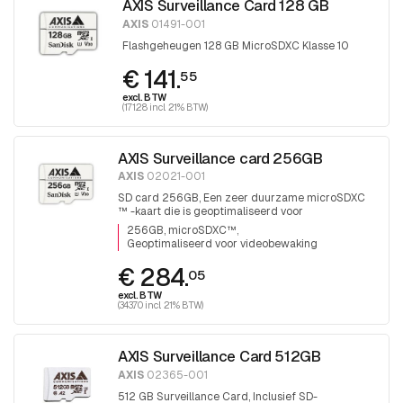
AXIS Surveillance Card 128 GB
AXIS
01491-001
Flashgeheugen 128 GB MicroSDXC Klasse 10
€ 141.
55
excl. BTW
(171.28 incl. 21% BTW)
AXIS Surveillance card 256GB
AXIS
02021-001
SD card 256GB, Een zeer duurzame microSDXC
™ -kaart die is geoptimaliseerd voor
videobewaking.
256GB, microSDXC™
Geoptimaliseerd voor videobewaking
€ 284.
05
excl. BTW
(343.70 incl. 21% BTW)
AXIS Surveillance Card 512GB
AXIS
02365-001
512 GB Surveillance Card, Inclusief SD-