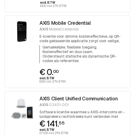
excl. BTW
(0.00 incl. 21% BTW)
AXIS Mobile Credential
AXIS
MobileCredential
E-licentie voor slimme, kosteneffectieve, op QR-
code gebaseerde applicatie zorgt voor veilige,
efficiënte en betrouwbare toegangscontrole.
Gemakkelijke, flexibele toegang
Kosteneffectief en duurzaam
Ondersteunt statische als dynamische QR-
codes als referenties
€ 0.
00
excl. BTW
(0.00 incl. 21% BTW)
AXIS Client Unified Communication
AXIS
03401-001
Software licentie waarmee u AXIS-intercoms en -
luidsprekers rechtstreeks kunt verbinden met
€ 141.
Microsoft Teams via de MS SIP Gateway-service
55
excl. BTW
(171.28 incl. 21% BTW)