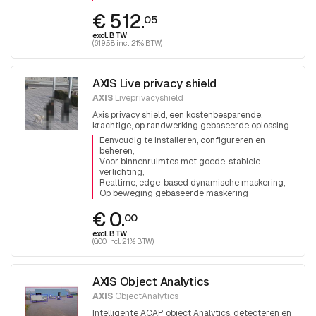
€ 512.
05
excl. BTW
(619.58 incl. 21% BTW)
AXIS Live privacy shield
AXIS
Liveprivacyshield
Axis privacy shield, een kostenbesparende,
krachtige, op randwerking gebaseerde oplossing
om privacy te beschermen.
Eenvoudig te installeren, configureren en
beheren
Voor binnenruimtes met goede, stabiele
verlichting
Realtime, edge-based dynamische maskering
Op beweging gebaseerde maskering
€ 0.
00
excl. BTW
(0.00 incl. 21% BTW)
AXIS Object Analytics
AXIS
ObjectAnalytics
Intelligente ACAP object Analytics, detecteren en