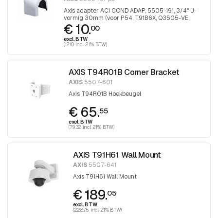
Axis adapter ACI COND ADAP, 5505-191, 3/4" U-
vormig 30mm (voor P54, T91B6X, Q3505-VE,
€ 10.
P32-VE), 1 stuk
00
excl. BTW
(12.10 incl. 21% BTW)
AXIS T94R01B Corner Bracket
AXIS
5507-601
Axis T94R01B Hoekbeugel
€ 65.
55
excl. BTW
(79.32 incl. 21% BTW)
AXIS T91H61 Wall Mount
AXIS
5507-641
Axis T91H61 Wall Mount
€ 189.
05
excl. BTW
(228.75 incl. 21% BTW)