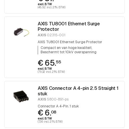
excl. BTW
(45.92 incl. 21% BTW)
AXIS TU8001 Ethernet Surge
Protector
AXIS
02315-001
AXIS TU8001 Ethernet Surge Protector
Compact en van hoge kwaliteit
Beschermt tot 10kV overspanning
€ 65.
55
excl. BTW
(79.32 incl. 21% BTW)
AXIS Connector A 4-pin 2.5 Straight 1
stuk
AXIS
5800-891-ps
Connector A 4-Pin. 1 stuk
€ 6.
08
excl. BTW
(7.36 incl. 21% BTW)