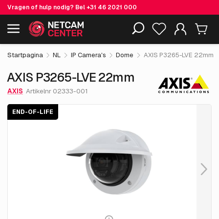
Vragen of hulp nodig? Bel
+31 46 2021 000
€ 806.
55
AXIS P3265-LVE 22mm
End-of-life
Inclusief EOL-producten
excl. BTW
Startpagina
NL
IP Camera's
Dome
AXIS P3265-LVE 22mm
AXIS P3265-LVE 22mm
AXIS
Artikelnr 02333-001
END-OF-LIFE