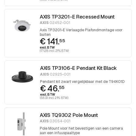
AXIS TP3201-E Recessed Mount
AXIS
02452-001
Axis TP3201-E Verlaagde Plafondmontage voor
buiten
€ 141.
55
excl. BTW
(171.28 incl. 21% BTW)
AXIS TP3106-E Pendant Kit Black
AXIS
02925-001
Pendant kit zwart vergelijkbaar met de T94K01D
€ 46.
55
excl. BTW
(56.33 incl. 21% BTW)
AXIS TQ9302 Pole Mount
AXIS
03054-001
Pole Mount voor het bevestigen van een camera
aan een infuuspaaltype