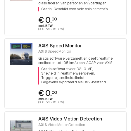
classificeren van personen en voertuigen
Gratis
Geschikt voor vele Axis camera's
€ 0.
00
excl. BTW
(0.00 incl. 21% BTW)
AXIS Speed Monitor
AXIS
SpeedMonitor
Gratis software verzamelt en geeft realtime
snelheden tot 105 km/u aan. ACAP voor AXIS
D2110-VE radar
Gratis software voor D2110-VE
Snelheid in realtime weergeven
Trigger bij snelheidslimiet
Gegevens exporteerd als CSV-bestand
€ 0.
00
excl. BTW
(0.00 incl. 21% BTW)
AXIS Video Motion Detection
AXIS
VideoMotionDetection