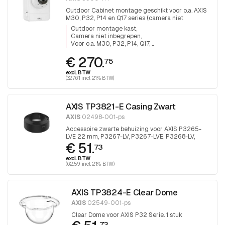
Outdoor Cabinet montage geschikt voor o.a. AXIS
M30, P32, P14 en Q17 series (camera niet
inbegrepen).
Outdoor montage kast
Camera niet inbegrepen
Voor o.a. M30, P32, P14, Q17, ..
€ 270.
75
excl. BTW
(327.61 incl. 21% BTW)
AXIS TP3821-E Casing Zwart
AXIS
02498-001-ps
Accessoire zwarte behuizing voor AXIS P3265-
LVE 22 mm, P3267-LV, P3267-LVE, P3268-LV,
€ 51.
P3268-LVE. 1 stuk
73
excl. BTW
(62.59 incl. 21% BTW)
AXIS TP3824-E Clear Dome
AXIS
02549-001-ps
Clear Dome voor AXIS P32 Serie. 1 stuk
73