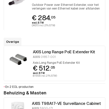
Outdoor Power over Ethernet Extender, voor het
verlengen van een Ethernet kabel over afstanden
groter dan 100 meter
€ 284.
05
excl. BTW
(343.70 incl. 21% BTW)
Overige
AXIS Long Range PoE Extender Kit
AXIS
01857-001
Axis Long Range PoE Extender Kit
€ 512.
05
excl. BTW
(619.58 incl. 21% BTW)
•
En 2 EOL-producten
Behuizing & Masten
AXIS T98A17-VE Surveillance Cabinet
AXIS
5900-171