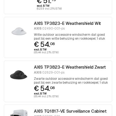
€ 51.
excl. BTW
(62.59 incl. 21% BTW)
AXIS TP3823-E Weathershield Wit
AXIS
02490-001-ps
Witte outdoor accessoire windscherm dat goed
past bij een witte behuizing en rookkoepel. 1 stuk
€ 54.
08
excl. BTW
(65.44 incl. 21% BTW)
AXIS TP3823-E Weathershield Zwart
AXIS
02629-001-ps
Zwarte outdoor accessoire windscherm dat goed
past bij een zwarte behuizing en rookkoepel. 1 stuk
€ 54.
08
excl. BTW
(65.44 incl. 21% BTW)
AXIS TQ1817-VE Surveillance Cabinet