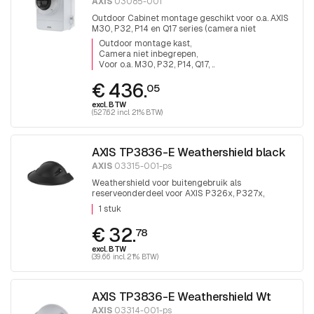
AXIS
03085-001
Outdoor Cabinet montage geschikt voor o.a. AXIS
M30, P32, P14 en Q17 series (camera niet
inbegrepen). Deze kast heeft een dikke deur
Outdoor montage kast
inbouw diepte 229 mm
Camera niet inbegrepen
Voor o.a. M30, P32, P14, Q17, ..
€ 436.
05
excl. BTW
(527.62 incl. 21% BTW)
AXIS TP3836-E Weathershield black
AXIS
03315-001-ps
Weathershield voor buitengebruik als
reserveonderdeel voor AXIS P326x, P327x,
P328x, LVE. 1 stuk
1 stuk
€ 32.
78
excl. BTW
(39.66 incl. 21% BTW)
AXIS TP3836-E Weathershield Wt
AXIS
03314-001-ps