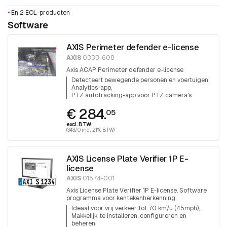
•
En 2 EOL-producten
Software
AXIS Perimeter defender e-license
AXIS
0333-608
Axis ACAP Perimeter defender e-license
Detecteert bewegende personen en voertuigen
Analytics-app
PTZ autotracking-app voor PTZ camera's
€ 284.
05
excl. BTW
(343.70 incl. 21% BTW)
AXIS License Plate Verifier 1P E-
license
AXIS
01574-001
Axis License Plate Verifier 1P E-license. Software
programma voor kentekenherkenning.
Ideaal voor vrij verkeer tot 70 km/u (45mph)
Makkelijk te installeren, configureren en
beheren