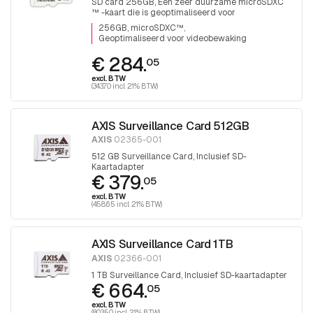
SD card 256GB, Een zeer duurzame microSDXC
™ -kaart die is geoptimaliseerd voor
videobewaking.
256GB, microSDXC™
Geoptimaliseerd voor videobewaking
€ 284.
05
excl. BTW
(343.70 incl. 21% BTW)
AXIS Surveillance Card 512GB
AXIS
02365-001
512 GB Surveillance Card, Inclusief SD-
Kaartadapter
€ 379.
05
excl. BTW
(458.65 incl. 21% BTW)
AXIS Surveillance Card 1TB
AXIS
02366-001
1 TB Surveillance Card, Inclusief SD-kaartadapter
€ 664.
05
excl. BTW
(803.50 incl. 21% BTW)