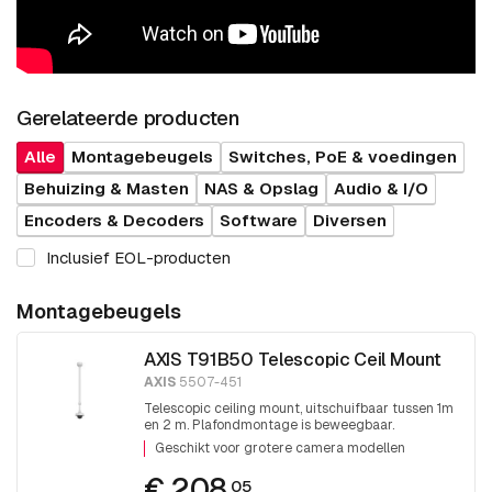
Gerelateerde producten
Alle
Montagebeugels
Switches, PoE & voedingen
Behuizing & Masten
NAS & Opslag
Audio & I/O
Encoders & Decoders
Software
Diversen
Inclusief EOL-producten
Montagebeugels
AXIS T91B50 Telescopic Ceil Mount
AXIS
5507-451
Telescopic ceiling mount, uitschuifbaar tussen 1m
en 2 m. Plafondmontage is beweegbaar.
Eindschroefdraad 1,5 inch PT draad.
Geschikt voor grotere camera modellen
€ 208.
05