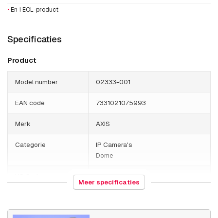
•
En 1 EOL-product
Specificaties
Product
Model number
02333-001
EAN code
7331021075993
Merk
AXIS
Categorie
IP Camera's
Dome
HS Code
852589
Meer specificaties
Land van herkomst
Polen