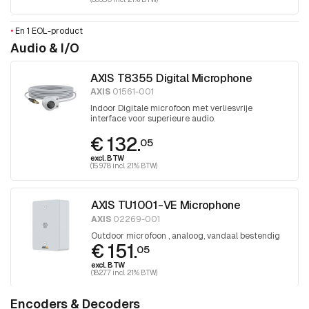
•
En 1 EOL-product
Audio & I/O
AXIS T8355 Digital Microphone
AXIS
01561-001
Indoor Digitale microfoon met verliesvrije
interface voor superieure audio.
€ 132.
05
excl. BTW
(159.78 incl. 21% BTW)
AXIS TU1001-VE Microphone
AXIS
02269-001
Outdoor microfoon , analoog, vandaal bestendig
€ 151.
05
excl. BTW
(182.77 incl. 21% BTW)
Encoders & Decoders