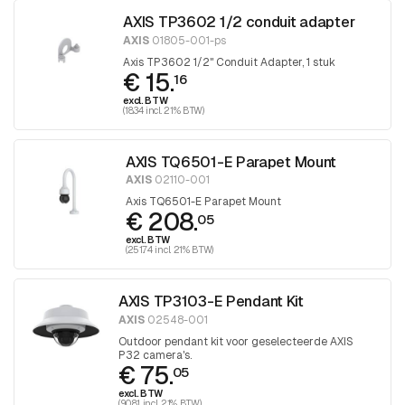
AXIS TP3602 1/2 conduit adapter
AXIS
01805-001-ps
Axis TP3602 1/2" Conduit Adapter, 1 stuk
€ 15.
16
excl. BTW
(18.34 incl. 21% BTW)
AXIS TQ6501-E Parapet Mount
AXIS
02110-001
Axis TQ6501-E Parapet Mount
€ 208.
05
excl. BTW
(251.74 incl. 21% BTW)
AXIS TP3103-E Pendant Kit
AXIS
02548-001
Outdoor pendant kit voor geselecteerde AXIS
P32 camera's.
€ 75.
05
excl. BTW
(90.81 incl. 21% BTW)