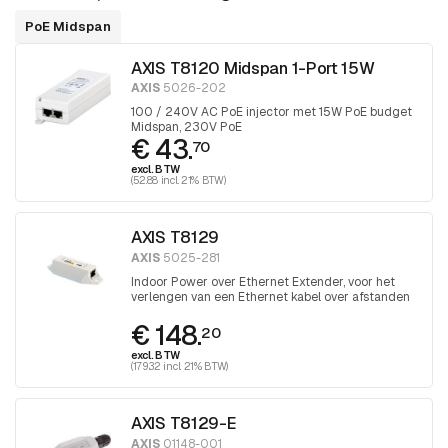
PoE Midspan
AXIS T8120 Midspan 1-Port 15W
AXIS
5026-202
100 / 240V AC PoE injector met 15W PoE budget
Midspan, 230V PoE
€ 43.
70
excl. BTW
(52.88 incl. 21% BTW)
AXIS T8129
AXIS
5025-281
Indoor Power over Ethernet Extender, voor het
verlengen van een Ethernet kabel over afstanden
groter dan 100 meter
€ 148.
20
excl. BTW
(179.32 incl. 21% BTW)
AXIS T8129-E
AXIS
01148-001