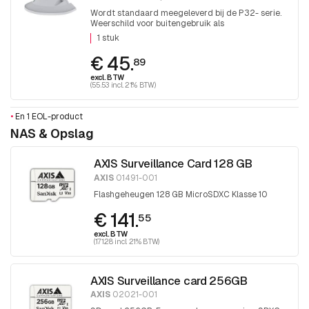
Wordt standaard meegeleverd bij de P32- serie.
Weerschild voor buitengebruik als
reserveonderdeel voor AXIS P326x, P327x,
1 stuk
P328x, LVE. 1 stuk
€ 45.
89
excl. BTW
(55.53 incl. 21% BTW)
•
En 1 EOL-product
NAS & Opslag
AXIS Surveillance Card 128 GB
AXIS
01491-001
Flashgeheugen 128 GB MicroSDXC Klasse 10
€ 141.
55
excl. BTW
(171.28 incl. 21% BTW)
AXIS Surveillance card 256GB
AXIS
02021-001