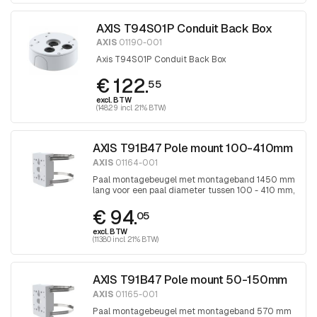
AXIS T94S01P Conduit Back Box
AXIS
01190-001
Axis T94S01P Conduit Back Box
€ 122.
55
excl. BTW
(148.29 incl. 21% BTW)
AXIS T91B47 Pole mount 100-410mm
AXIS
01164-001
Paal montagebeugel met montageband 1450 mm
lang voor een paal diameter tussen 100 - 410 mm,
band wordt aangedraaid met Torx 30
€ 94.
schroevendraaier
05
excl. BTW
(113.80 incl. 21% BTW)
AXIS T91B47 Pole mount 50-150mm
AXIS
01165-001
Paal montagebeugel met montageband 570 mm