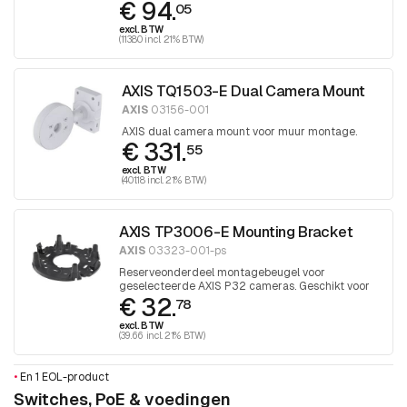
€ 94.
05
excl. BTW
(113.80 incl. 21% BTW)
AXIS TQ1503-E Dual Camera Mount
AXIS
03156-001
AXIS dual camera mount voor muur montage.
€ 331.
55
excl. BTW
(401.18 incl. 21% BTW)
AXIS TP3006-E Mounting Bracket
AXIS
03323-001-ps
Reserveonderdeel montagebeugel voor
geselecteerde AXIS P32 cameras. Geschikt voor
€ 32.
het monteren van camera's boven inbouwdozen, 1
78
stuk
excl. BTW
(39.66 incl. 21% BTW)
•
En 1 EOL-product
Switches, PoE & voedingen