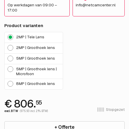
Op werkdagen van 09:00 –
info@netcamcenter.nl
17:00
Product varianten
2MP | Tele Lens
2MP | Groothoek lens
5MP | Groothoek lens
5MP | Groothoek lens |
Microfoon
8MP | Groothoek lens
€ 806.
55
Stopgezet
excl. BTW
(975.93 incl. 21% BTW)
+ Offerte