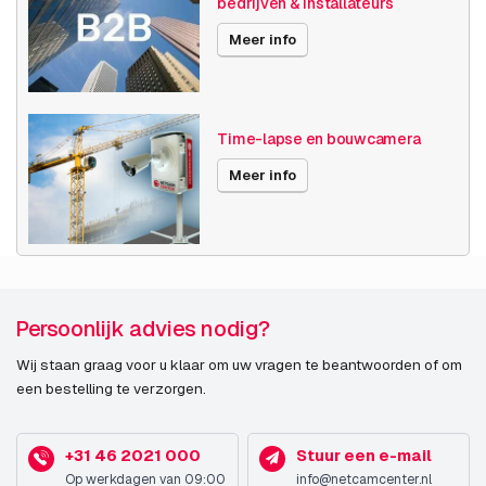
bedrijven & installateurs
Videocompressie
H265
Meer info
Publicatiedatum
30-05-2022
END-OF-LIFE sinds
03-01-2026
Time-lapse en bouwcamera
Meer info
Persoonlijk advies nodig?
Wij staan graag voor u klaar om uw vragen te beantwoorden of om
een bestelling te verzorgen.
+31 46 2021 000
Stuur een e-mail
Op werkdagen van 09:00
info@netcamcenter.nl