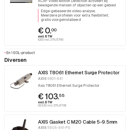
ACAP Video Motion Detection activeert bij
bewegende mensen of objecten op een gebied
Edge-gebaseerde video-analyse
Meerdere profielen voor extra flexibiliteit
gratis voorgeïnstalleerd
€ 0.
00
excl. BTW
(0.00 incl. 21% BTW)
•
En 1 EOL-product
Diversen
AXIS T8061 Ethernet Surge Protector
AXIS
5801-641
Axis T8061 Ethernet Surge Protector
€ 103.
55
excl. BTW
(125.30 incl. 21% BTW)
AXIS Gasket C M20 Cable 5-9.5mm
AXIS
5505-941-PS