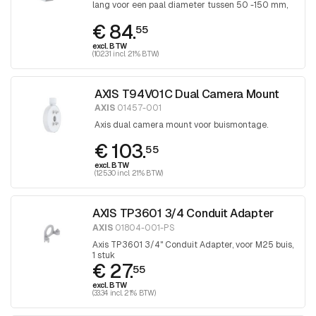
lang voor een paal diameter tussen 50 -150 mm,
band wordt aangedraaid met Torx 30
€ 84.
schroevendraaier
55
excl. BTW
(102.31 incl. 21% BTW)
AXIS T94V01C Dual Camera Mount
AXIS
01457-001
Axis dual camera mount voor buismontage.
€ 103.
55
excl. BTW
(125.30 incl. 21% BTW)
AXIS TP3601 3/4 Conduit Adapter
AXIS
01804-001-PS
Axis TP3601 3/4" Conduit Adapter, voor M25 buis,
1 stuk
€ 27.
55
excl. BTW
(33.34 incl. 21% BTW)