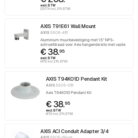
excl. BTW
(251.74 incl. 21% BTW)
AXIS T91E61 Wall Mount
AXIS
5506-481
Aluminium muurbevestiging met 1.5" NPS-
schroefdraad voor Axis hangende kits met vaste
€ 38.
koepel.
95
excl. BTW
(47.13 incl. 21% BTW)
AXIS T94K01D Pendant Kit
AXIS
5505-081
Axis T94K01D Pendant Kit
€ 38.
95
excl. BTW
(47.13 incl. 21% BTW)
AXIS ACI Conduit Adapter 3/4
AXIS
5505-191-ps