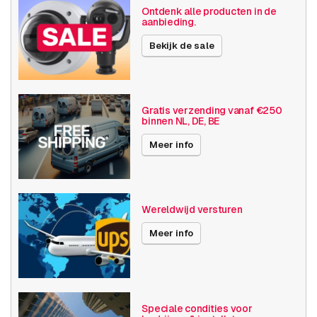
Gewicht
1160 gram
Ontdenk alle producten in de
aanbieding.
Grootte (lxbxh)
210 x 200 x 150 millimeters
Bekijk de sale
Camera
Buiten camera
eigenschappen
Ingebouwde infrarood
Vandalismebestendig
Gratis verzending vanaf €250
binnen NL, DE, BE
Basis functionaliteit
Dag en nacht
Invoer / uitvoer
Meer info
Audio
SD opslag
Resolutie
1080p (2MP)
Wereldwijd versturen
Axis Series
P32
Meer info
Power over Ethernet
15W
Optische zoom
1-10x
Speciale condities voor