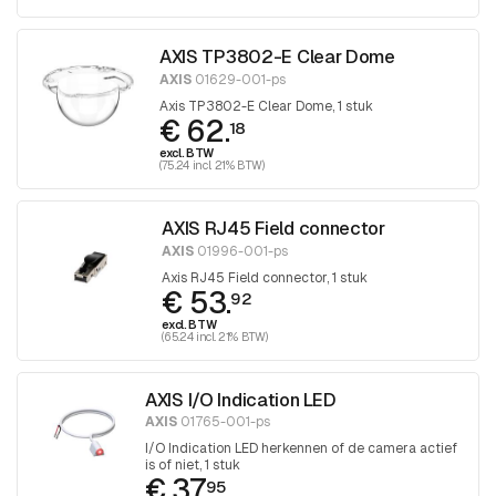
AXIS TP3802-E Clear Dome
AXIS
01629-001-ps
Axis TP3802-E Clear Dome, 1 stuk
€ 62.
18
excl. BTW
(75.24 incl. 21% BTW)
AXIS RJ45 Field connector
AXIS
01996-001-ps
Axis RJ45 Field connector, 1 stuk
€ 53.
92
excl. BTW
(65.24 incl. 21% BTW)
AXIS I/O Indication LED
AXIS
01765-001-ps
I/O Indication LED herkennen of de camera actief
is of niet, 1 stuk
€ 37.
95