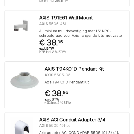
(251.74 incl. 21% BTW)
AXIS T91E61 Wall Mount
AXIS
5506-481
Aluminium muurbevestiging met 1.5" NPS-
schroefdraad voor Axis hangende kits met vaste
€ 38.
koepel.
95
excl. BTW
(47.13 incl. 21% BTW)
AXIS T94K01D Pendant Kit
AXIS
5505-081
Axis T94K01D Pendant Kit
€ 38.
95
excl. BTW
(47.13 incl. 21% BTW)
AXIS ACI Conduit Adapter 3/4
AXIS
5505-191-ps
Axis adapter ACI COND ADAP, 5505-191, 3/4" U-