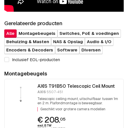
Gerelateerde producten
Alle
Montagebeugels
Switches, PoE & voedingen
Behuizing & Masten
NAS & Opslag
Audio & I/O
Encoders & Decoders
Software
Diversen
Inclusief EOL-producten
Montagebeugels
AXIS T91B50 Telescopic Ceil Mount
AXIS
5507-451
Telescopic ceiling mount, uitschuifbaar tussen 1m
en 2 m. Plafondmontage is beweegbaar.
Eindschroefdraad 1,5 inch PT draad.
Geschikt voor grotere camera modellen
€ 208.
05
excl. BTW