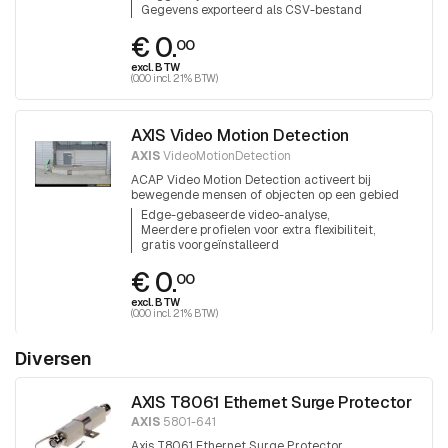
Gegevens exporteerd als CSV-bestand
€ 0.
00
excl. BTW
(0.00 incl. 21% BTW)
AXIS Video Motion Detection
AXIS
VideoMotionDetection
ACAP Video Motion Detection activeert bij
bewegende mensen of objecten op een gebied
Edge-gebaseerde video-analyse
Meerdere profielen voor extra flexibiliteit
gratis voorgeïnstalleerd
€ 0.
00
excl. BTW
(0.00 incl. 21% BTW)
Diversen
AXIS T8061 Ethernet Surge Protector
AXIS
5801-641
Axis T8061 Ethernet Surge Protector