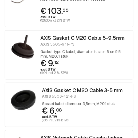
€ 103.
55
excl. BTW
(125.30 incl. 21% BTW)
AXIS Gasket C M20 Cable 5-9.5mm
AXIS
5505-941-PS
Gasket type C kabel, diameter tussen 5 en 9.5
mm, M20, 1 stuk
€ 9.
12
excl. BTW
(11.04 incl. 21% BTW)
AXIS Gasket C M20 Cable 3-5 mm
AXIS
5506-421-PS
Gasket kabel diameter 3,5mm, M20,1 stuk
€ 6.
08
excl. BTW
(7.36 incl. 21% BTW)
AXIS Network Cable Coupler Indoor