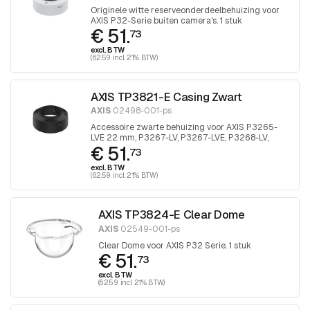
Originele witte reserveonderdeelbehuizing voor
AXIS P32-Serie buiten camera's. 1 stuk
€ 51.
73
excl. BTW
(62.59 incl. 21% BTW)
AXIS TP3821-E Casing Zwart
AXIS
02498-001-ps
Accessoire zwarte behuizing voor AXIS P3265-
LVE 22 mm, P3267-LV, P3267-LVE, P3268-LV,
€ 51.
P3268-LVE. 1 stuk
73
excl. BTW
(62.59 incl. 21% BTW)
AXIS TP3824-E Clear Dome
AXIS
02549-001-ps
Clear Dome voor AXIS P32 Serie. 1 stuk
€ 51.
73
excl. BTW
(62.59 incl. 21% BTW)