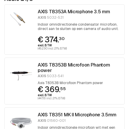
AXIS T8353A Microphone 3.5 mm
AXIS
5032-531
Indoor omnidirectionele condensator microfoon,
direct aan te sluiten op een camera of audio unit.
€ 374.
30
excl. BTW
(452.90 incl. 21% BTW)
AXIS T8353B Microfoon Phantom
power
AXIS
5033-541
Axis T8353B Microfoon Phantom power
€ 369.
55
excl. BTW
(447.16 incl. 21% BTW)
AXIS T8351 MK II Microphone 3.5mm
AXIS
01560-001
Indoor omnidirectionele microfoon wit met een