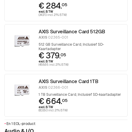
€ 284.
05
excl. BTW
(343.70 incl. 21% BTW)
AXIS Surveillance Card 512GB
AXIS
02365-001
512 GB Surveillance Card, Inclusief SD-
Kaartadapter
€ 379.
05
excl. BTW
(458.65 incl. 21% BTW)
AXIS Surveillance Card 1TB
AXIS
02366-001
1 TB Surveillance Card, Inclusief SD-kaartadapter
€ 664.
05
excl. BTW
(803.50 incl. 21% BTW)
•
En 1 EOL-product
Audio & I/O