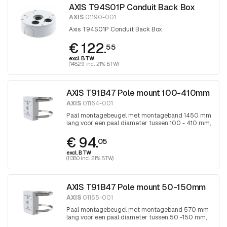
AXIS T94S01P Conduit Back Box
AXIS
01190-001
Axis T94S01P Conduit Back Box
€ 122.
55
excl. BTW
(148.29 incl. 21% BTW)
AXIS T91B47 Pole mount 100-410mm
AXIS
01164-001
Paal montagebeugel met montageband 1450 mm
lang voor een paal diameter tussen 100 - 410 mm,
band wordt aangedraaid met Torx 30
€ 94.
schroevendraaier
05
excl. BTW
(113.80 incl. 21% BTW)
AXIS T91B47 Pole mount 50-150mm
AXIS
01165-001
Paal montagebeugel met montageband 570 mm
lang voor een paal diameter tussen 50 -150 mm,
band wordt aangedraaid met Torx 30