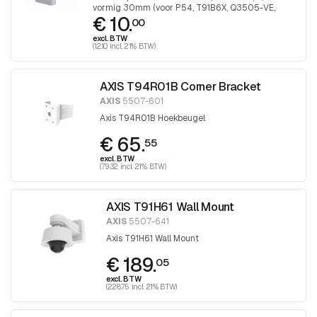
vormig 30mm (voor P54, T91B6X, Q3505-VE,
€ 10.
P32-VE), 1 stuk
00
excl. BTW
(12.10 incl. 21% BTW)
AXIS T94R01B Corner Bracket
AXIS
5507-601
Axis T94R01B Hoekbeugel
€ 65.
55
excl. BTW
(79.32 incl. 21% BTW)
AXIS T91H61 Wall Mount
AXIS
5507-641
Axis T91H61 Wall Mount
€ 189.
05
excl. BTW
(228.75 incl. 21% BTW)