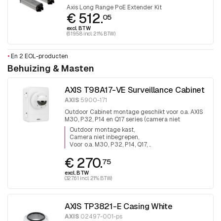
Axis Long Range PoE Extender Kit
€ 512.
05
excl. BTW
(619.58 incl. 21% BTW)
•
En 2 EOL-producten
Behuizing & Masten
AXIS T98A17-VE Surveillance Cabinet
AXIS
5900-171
Outdoor Cabinet montage geschikt voor o.a. AXIS
M30, P32, P14 en Q17 series (camera niet
inbegrepen).
Outdoor montage kast
Camera niet inbegrepen
Voor o.a. M30, P32, P14, Q17, ..
€ 270.
75
excl. BTW
(327.61 incl. 21% BTW)
AXIS TP3821-E Casing White
AXIS
02497-001-ps