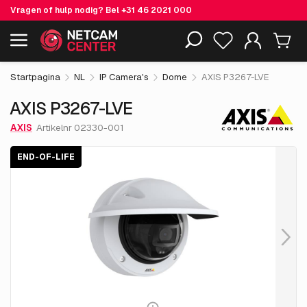
Vragen of hulp nodig? Bel
+31 46 2021 000
€ 930.
05
AXIS P3267-LVE
End-of-life
Inclusief EOL-producten
excl. BTW
Startpagina
NL
IP Camera's
Dome
AXIS P3267-LVE
AXIS P3267-LVE
AXIS
Artikelnr 02330-001
END-OF-LIFE