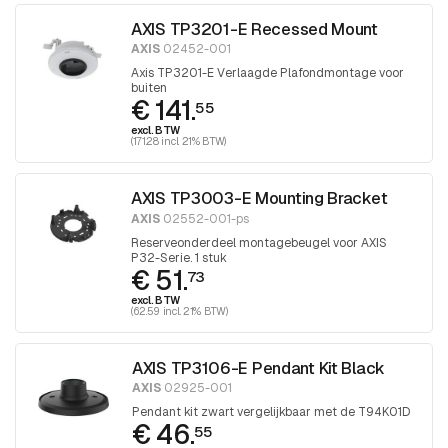
AXIS TP3201-E Recessed Mount
AXIS
02452-001
Axis TP3201-E Verlaagde Plafondmontage voor
buiten
€ 141.
55
excl. BTW
(171.28 incl. 21% BTW)
AXIS TP3003-E Mounting Bracket
AXIS
02552-001-ps
Reserveonderdeel montagebeugel voor AXIS
P32-Serie. 1 stuk
€ 51.
73
excl. BTW
(62.59 incl. 21% BTW)
AXIS TP3106-E Pendant Kit Black
AXIS
02925-001
Pendant kit zwart vergelijkbaar met de T94K01D
€ 46.
55