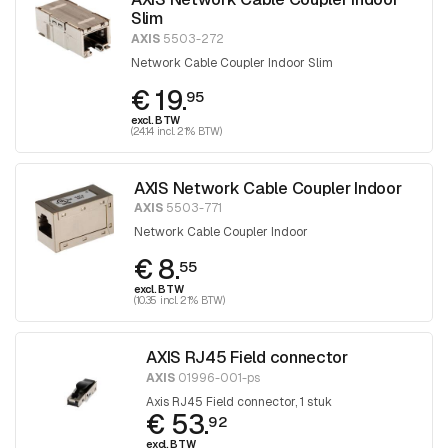
Slim
AXIS
5503-272
Network Cable Coupler Indoor Slim
€ 19.
95
excl. BTW
(24.14 incl. 21% BTW)
AXIS Network Cable Coupler Indoor
AXIS
5503-771
Network Cable Coupler Indoor
€ 8.
55
excl. BTW
(10.35 incl. 21% BTW)
AXIS RJ45 Field connector
AXIS
01996-001-ps
Axis RJ45 Field connector, 1 stuk
€ 53.
92
excl. BTW