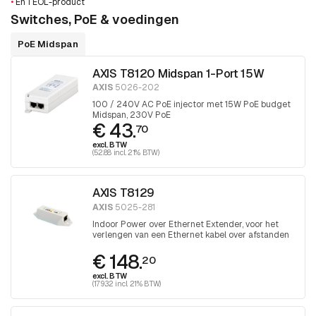
•
En 1 EOL-product
Switches, PoE & voedingen
PoE Midspan
AXIS T8120 Midspan 1-Port 15W
AXIS
5026-202
100 / 240V AC PoE injector met 15W PoE budget
Midspan, 230V PoE
€ 43.
70
excl. BTW
(52.88 incl. 21% BTW)
AXIS T8129
AXIS
5025-281
Indoor Power over Ethernet Extender, voor het
verlengen van een Ethernet kabel over afstanden
groter dan 100 meter
€ 148.
20
excl. BTW
(179.32 incl. 21% BTW)