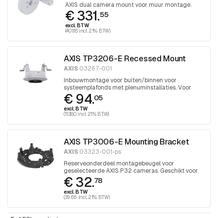
AXIS dual camera mount voor muur montage.
€ 331.
55
excl. BTW
(401.18 incl. 21% BTW)
AXIS TP3206-E Recessed Mount
AXIS
03267-001
Inbouwmontage voor buiten/binnen voor
systeemplafonds met plenuminstallaties. Voor
€ 94.
AXIS P32 camera's
05
excl. BTW
(113.80 incl. 21% BTW)
AXIS TP3006-E Mounting Bracket
AXIS
03323-001-ps
Reserveonderdeel montagebeugel voor
geselecteerde AXIS P32 cameras. Geschikt voor
€ 32.
het monteren van camera's boven inbouwdozen, 1
78
stuk
excl. BTW
(39.66 incl. 21% BTW)