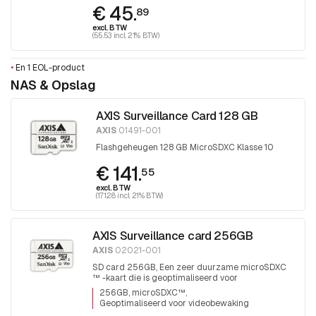
€ 45.
89
excl. BTW
(55.53 incl. 21% BTW)
•
En 1 EOL-product
NAS & Opslag
AXIS Surveillance Card 128 GB
AXIS
01491-001
Flashgeheugen 128 GB MicroSDXC Klasse 10
€ 141.
55
excl. BTW
(171.28 incl. 21% BTW)
AXIS Surveillance card 256GB
AXIS
02021-001
SD card 256GB, Een zeer duurzame microSDXC
™ -kaart die is geoptimaliseerd voor
videobewaking.
256GB, microSDXC™
Geoptimaliseerd voor videobewaking