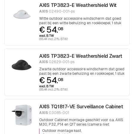
AXIS TP3823-E Weathershield Wit
AXIS
02490-001-ps
Witte outdoor accessoire windscherm dat goed
past bij een witte behuizing en rookkoepel. 1 stuk
€ 54.
08
excl. BTW
(65.44 incl. 21% BTW)
AXIS TP3823-E Weathershield Zwart
AXIS
02629-001-ps
Zwarte outdoor accessoire windscherm dat goed
past bij een zwarte behuizing en rookkoepel. 1 stuk
€ 54.
08
excl. BTW
(65.44 incl. 21% BTW)
AXIS TQ1817-VE Surveillance Cabinet
AXIS
03085-001
Outdoor Cabinet montage geschikt voor o.a. AXIS
M30, P32, P14 en Q17 series (camera niet
inbegrepen). Deze kast heeft een dikke deur
Outdoor montage kast
inbouw diepte 229 mm