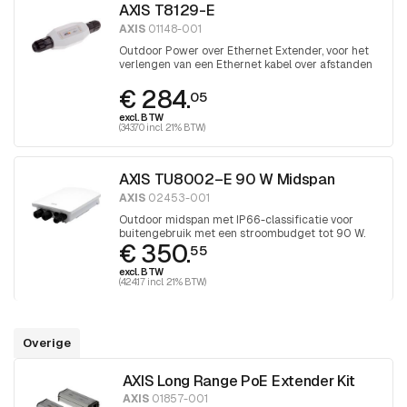
AXIS T8129-E
AXIS
01148-001
Outdoor Power over Ethernet Extender, voor het
verlengen van een Ethernet kabel over afstanden
groter dan 100 meter
€ 284.
05
excl. BTW
(343.70 incl. 21% BTW)
AXIS TU8002–E 90 W Midspan
AXIS
02453-001
Outdoor midspan met IP66-classificatie voor
buitengebruik met een stroombudget tot 90 W.
€ 350.
55
excl. BTW
(424.17 incl. 21% BTW)
Overige
AXIS Long Range PoE Extender Kit
AXIS
01857-001