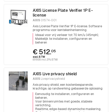
AXIS License Plate Verifier 1P E-
license
AXIS
01574-001
Axis License Plate Verifier 1P E-license. Software
programma voor kentekenherkenning.
Ideaal voor vrij verkeer tot 70 km/u (45mph)
Makkelijk te installeren, configureren en
beheren
€ 512.
05
excl. BTW
(619.58 incl. 21% BTW)
AXIS Live privacy shield
AXIS
Liveprivacyshield
Axis privacy shield, een kostenbesparende,
krachtige, op randwerking gebaseerde oplossing
om privacy te beschermen.
Eenvoudig te installeren, configureren en
beheren
Voor binnenruimtes met goede, stabiele
verlichting
Realtime, edge-based dynamische maskering