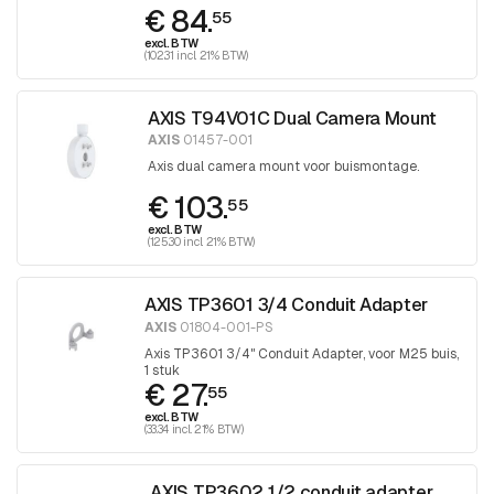
€ 84.
schroevendraaier
55
excl. BTW
(102.31 incl. 21% BTW)
AXIS T94V01C Dual Camera Mount
AXIS
01457-001
Axis dual camera mount voor buismontage.
€ 103.
55
excl. BTW
(125.30 incl. 21% BTW)
AXIS TP3601 3/4 Conduit Adapter
AXIS
01804-001-PS
Axis TP3601 3/4" Conduit Adapter, voor M25 buis,
1 stuk
€ 27.
55
excl. BTW
(33.34 incl. 21% BTW)
AXIS TP3602 1/2 conduit adapter