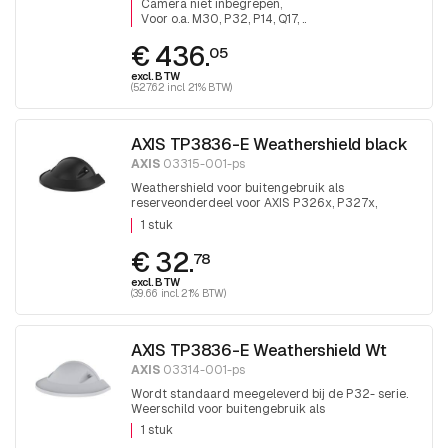
Camera niet inbegrepen
Voor o.a. M30, P32, P14, Q17, ..
€ 436.
05
excl. BTW
(527.62 incl. 21% BTW)
AXIS TP3836-E Weathershield black
AXIS
03315-001-ps
Weathershield voor buitengebruik als
reserveonderdeel voor AXIS P326x, P327x,
P328x, LVE. 1 stuk
1 stuk
€ 32.
78
excl. BTW
(39.66 incl. 21% BTW)
AXIS TP3836-E Weathershield Wt
AXIS
03314-001-ps
Wordt standaard meegeleverd bij de P32- serie.
Weerschild voor buitengebruik als
reserveonderdeel voor AXIS P326x, P327x,
1 stuk
P328x, LVE. 1 stuk