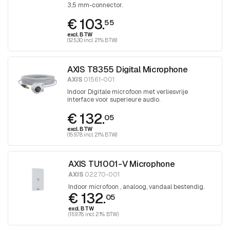
3,5 mm-connector.
€ 103.
55
excl. BTW
(125.30 incl. 21% BTW)
AXIS T8355 Digital Microphone
AXIS
01561-001
Indoor Digitale microfoon met verliesvrije
interface voor superieure audio.
€ 132.
05
excl. BTW
(159.78 incl. 21% BTW)
AXIS TU1001-V Microphone
AXIS
02270-001
Indoor microfoon , analoog, vandaal bestendig.
€ 132.
05
excl. BTW
(159.78 incl. 21% BTW)