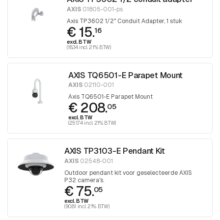
AXIS
01805-001-ps
Axis TP3602 1/2" Conduit Adapter, 1 stuk
€ 15.
16
excl. BTW
(18.34 incl. 21% BTW)
AXIS TQ6501-E Parapet Mount
AXIS
02110-001
Axis TQ6501-E Parapet Mount
€ 208.
05
excl. BTW
(251.74 incl. 21% BTW)
AXIS TP3103-E Pendant Kit
AXIS
02548-001
Outdoor pendant kit voor geselecteerde AXIS
P32 camera's.
€ 75.
05
excl. BTW
(90.81 incl. 21% BTW)