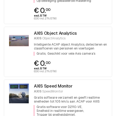
Op beweging gebaseerde maskering
€ 0.
00
excl. BTW
(0.00 incl. 21% BTW)
AXIS Object Analytics
AXIS
ObjectAnalytics
Intelligente ACAP object Analytics, detecteren en
classificeren van personen en voertuigen
Gratis
Geschikt voor vele Axis camera's
€ 0.
00
excl. BTW
(0.00 incl. 21% BTW)
AXIS Speed Monitor
AXIS
SpeedMonitor
Gratis software verzamelt en geeft realtime
snelheden tot 105 km/u aan. ACAP voor AXIS
D2110-VE radar
Gratis software voor D2110-VE
Snelheid in realtime weergeven
Trigger bij snelheidslimiet