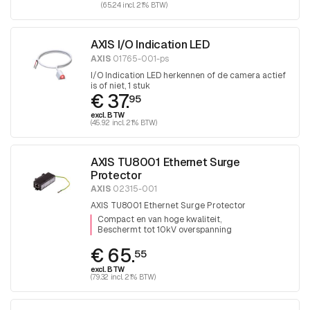
(65.24 incl. 21% BTW)
AXIS I/O Indication LED
AXIS
01765-001-ps
I/O Indication LED herkennen of de camera actief
is of niet, 1 stuk
€ 37.
95
excl. BTW
(45.92 incl. 21% BTW)
AXIS TU8001 Ethernet Surge
Protector
AXIS
02315-001
AXIS TU8001 Ethernet Surge Protector
Compact en van hoge kwaliteit
Beschermt tot 10kV overspanning
€ 65.
55
excl. BTW
(79.32 incl. 21% BTW)