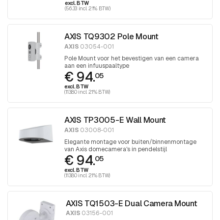
excl. BTW
(56.33 incl. 21% BTW)
AXIS TQ9302 Pole Mount
AXIS
03054-001
Pole Mount voor het bevestigen van een camera
aan een infuuspaaltype
€ 94.
05
excl. BTW
(113.80 incl. 21% BTW)
AXIS TP3005-E Wall Mount
AXIS
03008-001
Elegante montage voor buiten/binnenmontage
van Axis domecamera's in pendelstijl
€ 94.
05
excl. BTW
(113.80 incl. 21% BTW)
AXIS TQ1503-E Dual Camera Mount
AXIS
03156-001