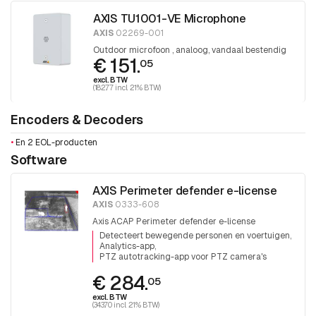
AXIS TU1001-VE Microphone
AXIS
02269-001
Outdoor microfoon , analoog, vandaal bestendig
€ 151.
05
excl. BTW
(182.77 incl. 21% BTW)
Encoders & Decoders
•
En 2 EOL-producten
Software
AXIS Perimeter defender e-license
AXIS
0333-608
Axis ACAP Perimeter defender e-license
Detecteert bewegende personen en voertuigen
Analytics-app
PTZ autotracking-app voor PTZ camera's
€ 284.
05
excl. BTW
(343.70 incl. 21% BTW)