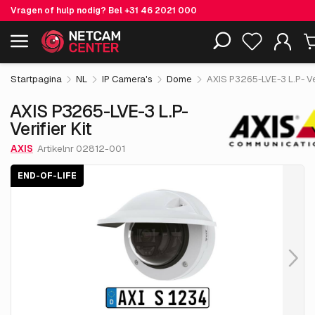
Vragen of hulp nodig? Bel
+31 46 2021 000
€ 1,319.
55
AXIS P3265-LVE-3 L.P- Verifier Kit
End-of-life
Inclusief EOL-producten
excl. BTW
Startpagina
NL
IP Camera's
Dome
AXIS P3265-LVE-3 L.P- Ver
AXIS P3265-LVE-3 L.P-
Verifier Kit
AXIS
Artikelnr 02812-001
END-OF-LIFE