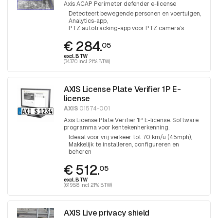
Axis ACAP Perimeter defender e-license
Detecteert bewegende personen en voertuigen
Analytics-app
PTZ autotracking-app voor PTZ camera's
€ 284.
05
excl. BTW
(343.70 incl. 21% BTW)
AXIS License Plate Verifier 1P E-
license
AXIS
01574-001
Axis License Plate Verifier 1P E-license. Software
programma voor kentekenherkenning.
Ideaal voor vrij verkeer tot 70 km/u (45mph)
Makkelijk te installeren, configureren en
beheren
€ 512.
05
excl. BTW
(619.58 incl. 21% BTW)
AXIS Live privacy shield