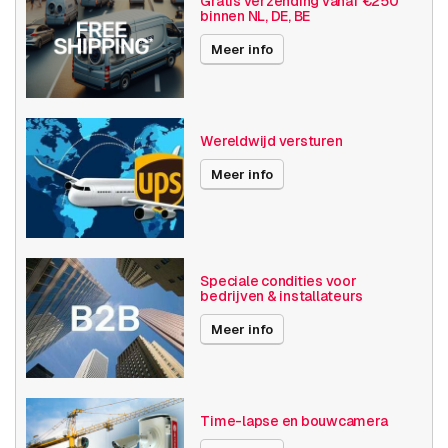
Gratis verzending vanaf €250
binnen NL, DE, BE
Basis functionaliteit
Dag en nacht
Invoer / uitvoer
Meer info
Audio
SD opslag
Resolutie
1080p (2MP)
Wereldwijd versturen
Software
Kentekenherkenning
Meer info
Axis Series
P32
Power over Ethernet
15W
Speciale condities voor
bedrijven & installateurs
Maximale Beeldhoek
91° -100°
Meer info
Optische zoom
1-10x
Videocompressie
H264
H265
Time-lapse en bouwcamera
MJPEG