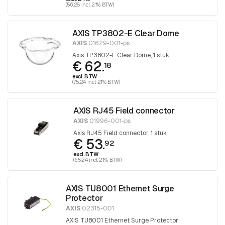
(56.28 incl. 21% BTW)
AXIS TP3802-E Clear Dome
AXIS
01629-001-ps
Axis TP3802-E Clear Dome, 1 stuk
€ 62.
18
excl. BTW
(75.24 incl. 21% BTW)
AXIS RJ45 Field connector
AXIS
01996-001-ps
Axis RJ45 Field connector, 1 stuk
€ 53.
92
excl. BTW
(65.24 incl. 21% BTW)
AXIS TU8001 Ethernet Surge
Protector
AXIS
02315-001
AXIS TU8001 Ethernet Surge Protector