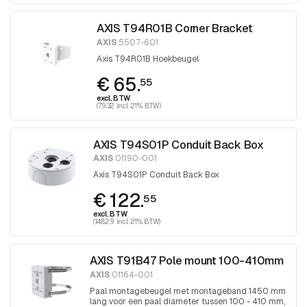
AXIS T94R01B Corner Bracket
AXIS
5507-601
Axis T94R01B Hoekbeugel
€ 65.
55
excl. BTW
(79.32 incl. 21% BTW)
AXIS T94S01P Conduit Back Box
AXIS
01190-001
Axis T94S01P Conduit Back Box
€ 122.
55
excl. BTW
(148.29 incl. 21% BTW)
AXIS T91B47 Pole mount 100-410mm
AXIS
01164-001
Paal montagebeugel met montageband 1450 mm
lang voor een paal diameter tussen 100 - 410 mm,