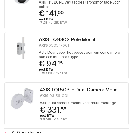
Axis TP3201-E Verlaagde Plafondmontage voor
buiten
€ 141.
55
excl. BTW
(171.28 incl. 21% BTW)
AXIS TQ9302 Pole Mount
AXIS
03054-001
Pole Mount voor het bevestigen van een camera
aan een infuuspaaltype
€ 94.
05
excl. BTW
(113.80 incl. 21% BTW)
AXIS TQ1503-E Dual Camera Mount
AXIS
03156-001
AXIS dual camera mount voor muur montage.
€ 331.
55
excl. BTW
(401.18 incl. 21% BTW)
•
En 2 EOL-producten