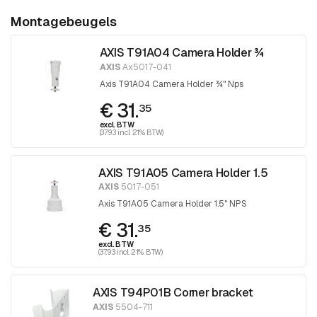
Montagebeugels
AXIS T91A04 Camera Holder ¾
AXIS
Ax5017-041
Axis T91A04 Camera Holder ¾" Nps
€ 31.
35
excl. BTW
(37.93 incl. 21% BTW)
AXIS T91A05 Camera Holder 1.5
AXIS
5017-051
Axis T91A05 Camera Holder 1.5" NPS
€ 31.
35
excl. BTW
(37.93 incl. 21% BTW)
AXIS T94P01B Corner bracket
AXIS
5504-711