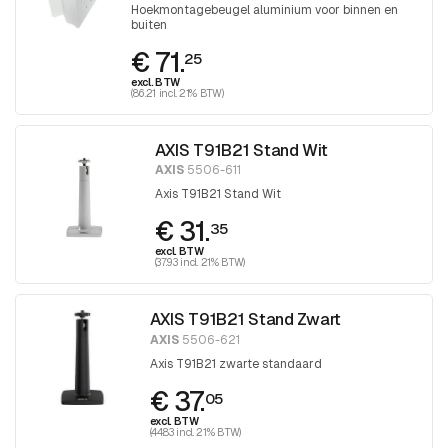
Hoekmontagebeugel aluminium voor binnen en
buiten
€ 71.
25
excl. BTW
(86.21 incl. 21% BTW)
AXIS T91B21 Stand Wit
AXIS
5506-611
Axis T91B21 Stand Wit
€ 31.
35
excl. BTW
(37.93 incl. 21% BTW)
AXIS T91B21 Stand Zwart
AXIS
5506-621
Axis T91B21 zwarte standaard
€ 37.
05
excl. BTW
(44.83 incl. 21% BTW)