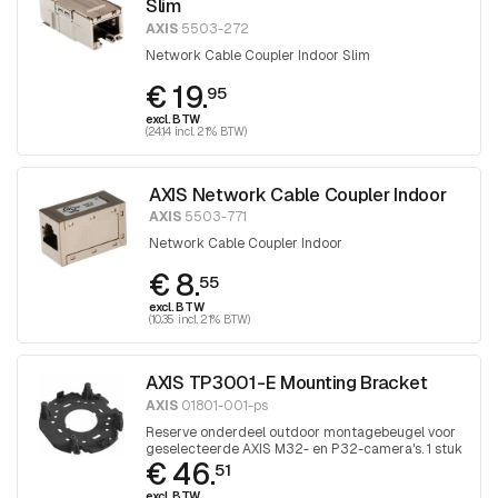
Slim
AXIS
5503-272
Network Cable Coupler Indoor Slim
€ 19.
95
excl. BTW
(24.14 incl. 21% BTW)
AXIS Network Cable Coupler Indoor
AXIS
5503-771
Network Cable Coupler Indoor
€ 8.
55
excl. BTW
(10.35 incl. 21% BTW)
AXIS TP3001-E Mounting Bracket
AXIS
01801-001-ps
Reserve onderdeel outdoor montagebeugel voor
geselecteerde AXIS M32- en P32-camera's. 1 stuk
€ 46.
51
excl. BTW