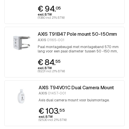
band wordt aangedraaid met Torx 30
€ 94.
schroevendraaier
05
excl. BTW
(113.80 incl. 21% BTW)
AXIS T91B47 Pole mount 50-150mm
AXIS
01165-001
Paal montagebeugel met montageband 570 mm
lang voor een paal diameter tussen 50 -150 mm,
band wordt aangedraaid met Torx 30
€ 84.
schroevendraaier
55
excl. BTW
(102.31 incl. 21% BTW)
AXIS T94V01C Dual Camera Mount
AXIS
01457-001
Axis dual camera mount voor buismontage.
€ 103.
55
excl. BTW
(125.30 incl. 21% BTW)