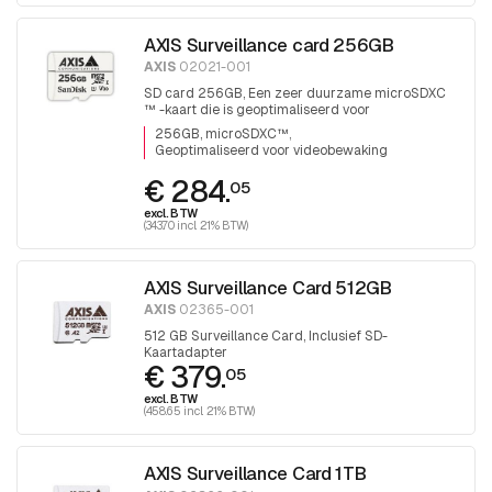
AXIS Surveillance card 256GB
AXIS
02021-001
SD card 256GB, Een zeer duurzame microSDXC
™ -kaart die is geoptimaliseerd voor
videobewaking.
256GB, microSDXC™
Geoptimaliseerd voor videobewaking
€ 284.
05
excl. BTW
(343.70 incl. 21% BTW)
AXIS Surveillance Card 512GB
AXIS
02365-001
512 GB Surveillance Card, Inclusief SD-
Kaartadapter
€ 379.
05
excl. BTW
(458.65 incl. 21% BTW)
AXIS Surveillance Card 1TB