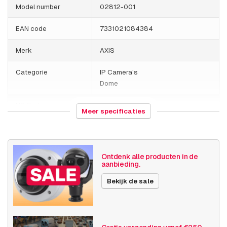
Model number
02812-001
EAN code
7331021084384
Merk
AXIS
Categorie
IP Camera's
Dome
HS Code
852589
Meer specificaties
Land van herkomst
Polen
Gewicht
1220 gram
Ontdenk alle producten in de
aanbieding.
Grootte (lxbxh)
260 x 200 x 135 millimeters
Bekijk de sale
Camera
Buiten camera
eigenschappen
Ingebouwde infrarood
Vandalismebestendig