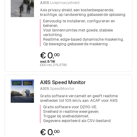
AXIS
Liveprivacyshield
Axis privacy shield, een kostenbesparende,
krachtige, op randwerking gebaseerde oplossing
om privacy te beschermen.
Eenvoudig te installeren, configureren en
beheren
Voor binnenruimtes met goede, stabiele
verlichting
Realtime, edge-based dynamische maskering
Op beweging gebaseerde maskering
€ 0.
00
excl. BTW
(0.00 incl. 21% BTW)
AXIS Speed Monitor
AXIS
SpeedMonitor
Gratis software verzamelt en geeft realtime
snelheden tot 105 km/u aan. ACAP voor AXIS
D2110-VE radar
Gratis software voor D2110-VE
Snelheid in realtime weergeven
Trigger bij snelheidslimiet
Gegevens exporteerd als CSV-bestand
€ 0.
00