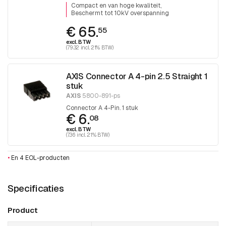
Compact en van hoge kwaliteit
Beschermt tot 10kV overspanning
€ 65.
55
excl. BTW
(79.32 incl. 21% BTW)
AXIS Connector A 4-pin 2.5 Straight 1
stuk
AXIS
5800-891-ps
Connector A 4-Pin. 1 stuk
€ 6.
08
excl. BTW
(7.36 incl. 21% BTW)
•
En 4 EOL-producten
Specificaties
Product