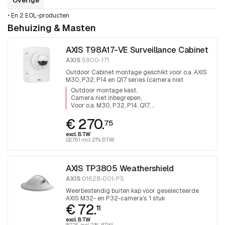
Overige
•
En 2 EOL-producten
Behuizing & Masten
AXIS T98A17-VE Surveillance Cabinet
AXIS
5900-171
Outdoor Cabinet montage geschikt voor o.a. AXIS
M30, P32, P14 en Q17 series (camera niet
inbegrepen).
Outdoor montage kast
Camera niet inbegrepen
Voor o.a. M30, P32, P14, Q17, ..
€ 270.
75
excl. BTW
(327.61 incl. 21% BTW)
AXIS TP3805 Weathershield
AXIS
01628-001-PS
Weerbestendig buiten kap voor geselecteerde
AXIS M32- en P32-camera's. 1 stuk
€ 72.
11
excl. BTW
(87.25 incl. 21% BTW)