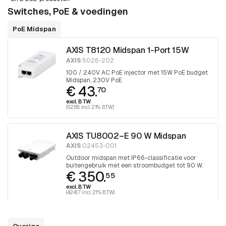
Switches, PoE & voedingen
PoE Midspan
AXIS T8120 Midspan 1-Port 15W
AXIS
5026-202
100 / 240V AC PoE injector met 15W PoE budget
Midspan, 230V PoE
€ 43.
70
excl. BTW
(52.88 incl. 21% BTW)
AXIS TU8002–E 90 W Midspan
AXIS
02453-001
Outdoor midspan met IP66-classificatie voor
buitengebruik met een stroombudget tot 90 W.
€ 350.
55
excl. BTW
(424.17 incl. 21% BTW)