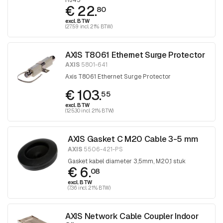
€ 22.
80
excl. BTW
(27.59 incl. 21% BTW)
AXIS T8061 Ethernet Surge Protector
AXIS
5801-641
Axis T8061 Ethernet Surge Protector
€ 103.
55
excl. BTW
(125.30 incl. 21% BTW)
AXIS Gasket C M20 Cable 3-5 mm
AXIS
5506-421-PS
Gasket kabel diameter 3,5mm, M20,1 stuk
€ 6.
08
excl. BTW
(7.36 incl. 21% BTW)
AXIS Network Cable Coupler Indoor