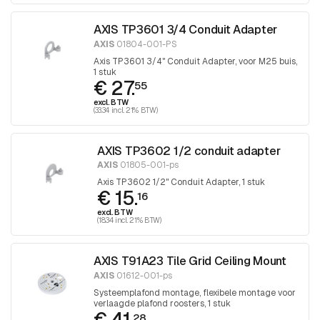
AXIS TP3601 3/4 Conduit Adapter
AXIS
01804-001-PS
Axis TP3601 3/4" Conduit Adapter, voor M25 buis,
1 stuk
€ 27.
55
excl. BTW
(33.34 incl. 21% BTW)
AXIS TP3602 1/2 conduit adapter
AXIS
01805-001-ps
Axis TP3602 1/2" Conduit Adapter, 1 stuk
€ 15.
16
excl. BTW
(18.34 incl. 21% BTW)
AXIS T91A23 Tile Grid Ceiling Mount
AXIS
01612-001-ps
Systeemplafond montage, flexibele montage voor
verlaagde plafond roosters, 1 stuk
€ 41.
28