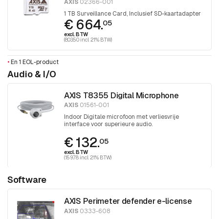
AXIS
02366-001
1 TB Surveillance Card, Inclusief SD-kaartadapter
€ 664.
05
excl. BTW
(803.50 incl. 21% BTW)
•
En 1 EOL-product
Audio & I/O
AXIS T8355 Digital Microphone
AXIS
01561-001
Indoor Digitale microfoon met verliesvrije
interface voor superieure audio.
€ 132.
05
excl. BTW
(159.78 incl. 21% BTW)
Software
AXIS Perimeter defender e-license
AXIS
0333-608