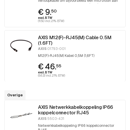
verloopkabel om bijvoorbeeld een microfoon aan
te sluiten op o.a. een P32xx-LV (-LVE) camera
€ 9.
50
excl. BTW
(11.50 incl. 21% BTW)
AXIS M12(F)-RJ45(M) Cable 0.5M
(1.6FT)
AXIS
01793-001
M12(F)-RJ45(M) Kabel 0,5M (1,6FT)
€ 46.
55
excl. BTW
(56.33 incl. 21% BTW)
Overige
AXIS Netwerkkabelkoppeling IP66
koppelconnector RJ45
AXIS
5503-431
Netwerkkabelkoppeling IP66 koppelconnector
RJ45