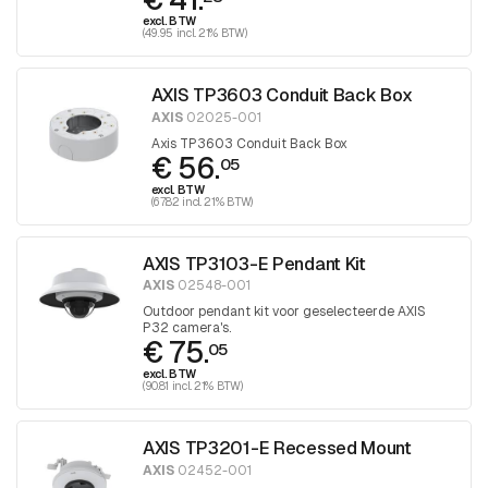
excl. BTW
(49.95 incl. 21% BTW)
AXIS TP3603 Conduit Back Box
AXIS
02025-001
Axis TP3603 Conduit Back Box
€ 56.
05
excl. BTW
(67.82 incl. 21% BTW)
AXIS TP3103-E Pendant Kit
AXIS
02548-001
Outdoor pendant kit voor geselecteerde AXIS
P32 camera's.
€ 75.
05
excl. BTW
(90.81 incl. 21% BTW)
AXIS TP3201-E Recessed Mount
AXIS
02452-001