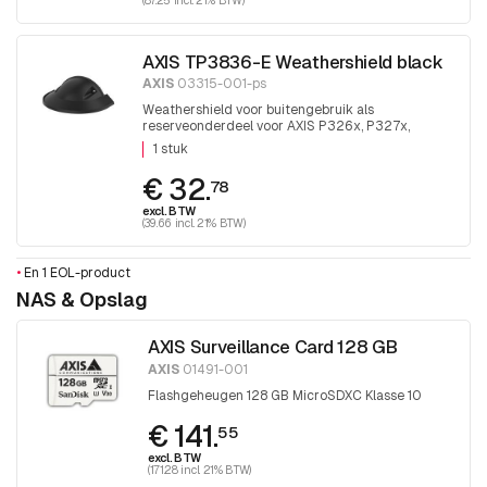
AXIS TP3836-E Weathershield black
AXIS
03315-001-ps
Weathershield voor buitengebruik als
reserveonderdeel voor AXIS P326x, P327x,
P328x, LVE. 1 stuk
1 stuk
€ 32.
78
excl. BTW
(39.66 incl. 21% BTW)
•
En 1 EOL-product
NAS & Opslag
AXIS Surveillance Card 128 GB
AXIS
01491-001
Flashgeheugen 128 GB MicroSDXC Klasse 10
€ 141.
55
excl. BTW
(171.28 incl. 21% BTW)