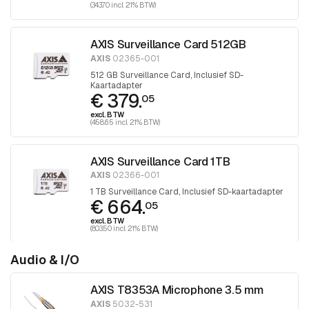
(343.70 incl. 21% BTW)
AXIS Surveillance Card 512GB
AXIS
02365-001
512 GB Surveillance Card, Inclusief SD-
Kaartadapter
€ 379.
05
excl. BTW
(458.65 incl. 21% BTW)
AXIS Surveillance Card 1TB
AXIS
02366-001
1 TB Surveillance Card, Inclusief SD-kaartadapter
€ 664.
05
excl. BTW
(803.50 incl. 21% BTW)
Audio & I/O
AXIS T8353A Microphone 3.5 mm
AXIS
5032-531