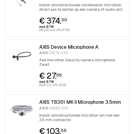
Indoor omnidirectionele condensator microfoon,
direct aan te sluiten op een camera of audio unit.
€ 374.
30
excl. BTW
(452.90 incl. 21% BTW)
AXIS Device Microphone A
AXIS
01575-001
Axis microfoon Security camera microphone
Zwart
€ 27.
55
excl. BTW
(33.34 incl. 21% BTW)
AXIS T8351 MK II Microphone 3.5mm
AXIS
01560-001
Indoor omnidirectionele microfoon wit met een
3,5 mm-connector.
€ 103.
55