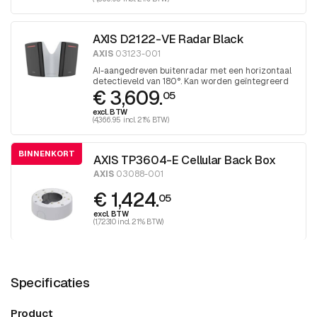
AXIS D2122-VE Radar Black
AXIS
03123-001
AI-aangedreven buitenradar met een horizontaal
detectieveld van 180°. Kan worden geïntegreerd
€ 3,609.
met geselecteerde PTZ-camera's. Zwart
05
excl. BTW
(4,366.95 incl. 21% BTW)
BINNENKORT
AXIS TP3604-E Cellular Back Box
AXIS
03088-001
€ 1,424.
05
excl. BTW
(1,723.10 incl. 21% BTW)
Specificaties
Product