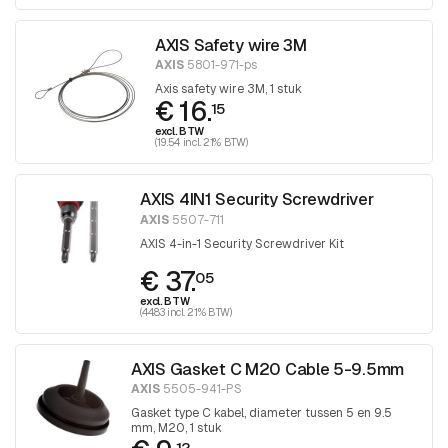
AXIS Safety wire 3M
AXIS
5801-971-ps
Axis safety wire 3M, 1 stuk
€ 16.
15
excl. BTW
(19.54 incl. 21% BTW)
AXIS 4IN1 Security Screwdriver
AXIS
5507-711
AXIS 4-in-1 Security Screwdriver Kit
€ 37.
05
excl. BTW
(44.83 incl. 21% BTW)
AXIS Gasket C M20 Cable 5-9.5mm
AXIS
5505-941-PS
Gasket type C kabel, diameter tussen 5 en 9.5
mm, M20, 1 stuk
12