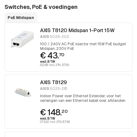
Switches, PoE & voedingen
PoE Midspan
AXIS T8120 Midspan 1-Port 15W
AXIS
5026-202
100 / 240V AC PoE injector met 15W PoE budget
Midspan, 230V PoE
€ 43.
70
excl. BTW
(52.88 incl. 21% BTW)
AXIS T8129
AXIS
5025-281
Indoor Power over Ethernet Extender, voor het
verlengen van een Ethernet kabel over afstanden
groter dan 100 meter
€ 148.
20
excl. BTW
(179.32 incl. 21% BTW)