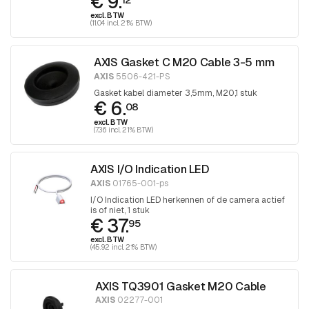
€ 9.
excl. BTW
(11.04 incl. 21% BTW)
AXIS Gasket C M20 Cable 3-5 mm
AXIS
5506-421-PS
Gasket kabel diameter 3,5mm, M20,1 stuk
€ 6.
08
excl. BTW
(7.36 incl. 21% BTW)
AXIS I/O Indication LED
AXIS
01765-001-ps
I/O Indication LED herkennen of de camera actief
is of niet, 1 stuk
€ 37.
95
excl. BTW
(45.92 incl. 21% BTW)
AXIS TQ3901 Gasket M20 Cable
AXIS
02277-001