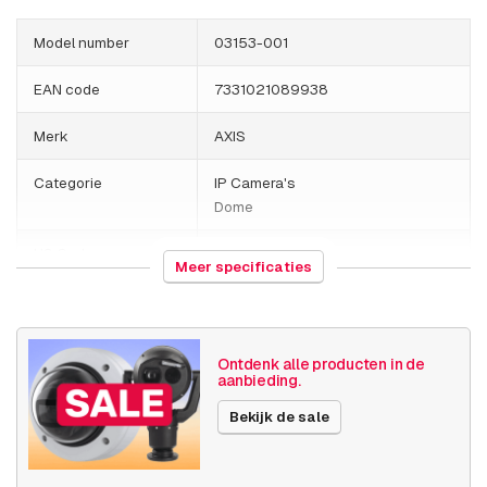
Model number
03153-001
EAN code
7331021089938
Merk
AXIS
Categorie
IP Camera's
Dome
HS Code
852589
Meer specificaties
Land van herkomst
Polen
Gewicht
1180 gram
Ontdenk alle producten in de
aanbieding.
Grootte (lxbxh)
198 x 164 x 189 millimeters
Bekijk de sale
Camera
Buiten camera
eigenschappen
Ingebouwde infrarood