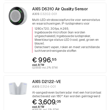
AXIS D6310 Air Quality Sensor
AXIS
03202-001
Multi-LED-stroboscoopfunctie voor sensorstatus
en waarschuwingen, IP-luidsprekers voor
aankondigingen, microfoon, PoE-uitgang voor
1280x720, 30fps, H.265
extra apparaat, PIR-sensor, audioanalyse, I/O
Ingebouwde microfoon (kan worden
uitgeschakeld), Ingebouwde luidspreker
Meerkleurige status-LED (rood, geel, groen en
blauw)
Detecteert vapen, roken en meet verschillende
luchtverontreinigende stoffen
€ 996.
55
excl. BTW
(1,205.83 incl. 21% BTW)
AXIS D2122-VE
AXIS
03124-001
AI-aangedreven buitenradar met een horizontaal
detectieveld van 180°. Kan worden geïntegreerd
€ 3,609.
met geselecteerde PTZ-camera's.
05
excl. BTW
(4,366.95 incl. 21% BTW)