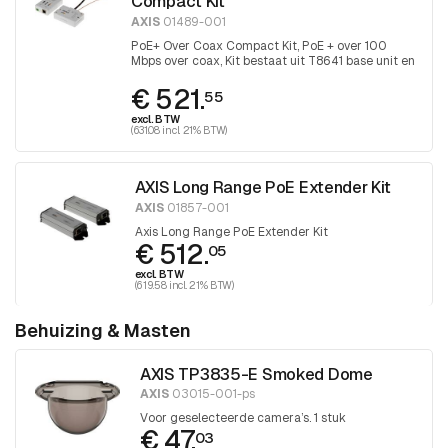
Compact Kit
AXIS
01489-001
PoE+ Over Coax Compact Kit, PoE + over 100
Mbps over coax, Kit bestaat uit T8641 base unit en
T8643 device unit
€ 521.
55
excl. BTW
(631.08 incl. 21% BTW)
AXIS Long Range PoE Extender Kit
AXIS
01857-001
Axis Long Range PoE Extender Kit
€ 512.
05
excl. BTW
(619.58 incl. 21% BTW)
Behuizing & Masten
AXIS TP3835-E Smoked Dome
AXIS
03015-001-ps
Voor geselecteerde camera’s. 1 stuk
€ 47.
03