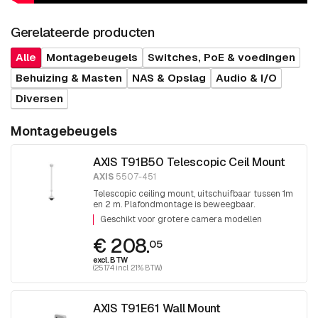
Gerelateerde producten
Alle
Montagebeugels
Switches, PoE & voedingen
Behuizing & Masten
NAS & Opslag
Audio & I/O
Diversen
Montagebeugels
AXIS T91B50 Telescopic Ceil Mount
AXIS
5507-451
Telescopic ceiling mount, uitschuifbaar tussen 1m
en 2 m. Plafondmontage is beweegbaar.
Eindschroefdraad 1,5 inch PT draad.
Geschikt voor grotere camera modellen
€ 208.
05
excl. BTW
(251.74 incl. 21% BTW)
AXIS T91E61 Wall Mount