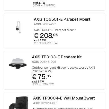
excl. BTW
(18.34 incl. 21% BTW)
AXIS TQ6501-E Parapet Mount
AXIS
02110-001
Axis TQ6501-E Parapet Mount
€ 208.
05
excl. BTW
(251.74 incl. 21% BTW)
AXIS TP3103-E Pendant Kit
AXIS
02548-001
Outdoor pendant kit voor geselecteerde AXIS
P32 camera's.
€ 75.
05
excl. BTW
(90.81 incl. 21% BTW)
AXIS TP3004-E Wall Mount Zwart
AXIS
02923-001