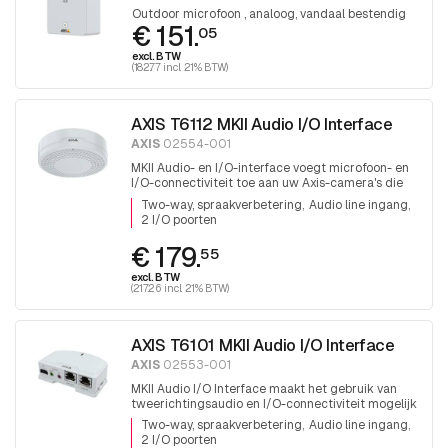
Outdoor microfoon , analoog, vandaal bestendig
€ 151.
05
excl. BTW
(182.77 incl. 21% BTW)
AXIS T6112 MKII Audio I/O Interface
AXIS
02554-001
MKII Audio- en I/O-interface voegt microfoon- en
I/O-connectiviteit toe aan uw Axis-camera's die
deze mogelijkheden niet al ingebouwd hebben
Two-way, spraakverbetering
Audio line ingang
2 I/O poorten
€ 179.
55
excl. BTW
(217.26 incl. 21% BTW)
AXIS T6101 MKII Audio I/O Interface
AXIS
02553-001
MKII Audio I/O Interface maakt het gebruik van
tweerichtingsaudio en I/O-connectiviteit mogelijk
voor Axis-camera's die deze mogelijkheden niet al
Two-way, spraakverbetering
Audio line ingang
hebben ingebouwd
2 I/O poorten