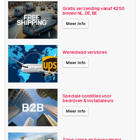
Resolutie
5MP - 7MP
Gratis verzending vanaf €250
binnen NL, DE, BE
Axis Series
P32
Meer info
Publicatiedatum
02-06-2025
Wereldwijd versturen
Meer info
Speciale condities voor
bedrijven & installateurs
Meer info
Time-lapse en bouwcamera