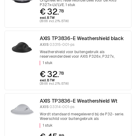
Origineel wit reserveonderdeel voor de AXIS
P327x-LV/LVE. 1 stuk
€ 32.
78
excl. BTW
(39.66 incl. 21% BTW)
AXIS TP3836-E Weathershield black
AXIS
03315-001-ps
Weathershield voor buitengebruik als
reserveonderdeel voor AXIS P326x, P327x,
P328x, LVE. 1 stuk
1 stuk
€ 32.
78
excl. BTW
(39.66 incl. 21% BTW)
AXIS TP3836-E Weathershield Wt
AXIS
03314-001-ps
Wordt standaard meegeleverd bij de P32- serie.
Weerschild voor buitengebruik als
reserveonderdeel voor AXIS P326x, P327x,
1 stuk
P328x, LVE. 1 stuk
89