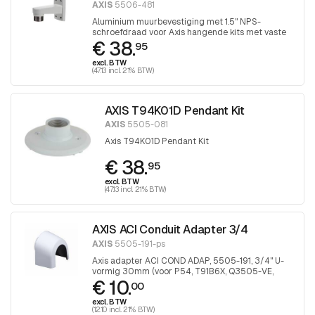
AXIS
5506-481
Aluminium muurbevestiging met 1.5" NPS-
schroefdraad voor Axis hangende kits met vaste
€ 38.
koepel.
95
excl. BTW
(47.13 incl. 21% BTW)
AXIS T94K01D Pendant Kit
AXIS
5505-081
Axis T94K01D Pendant Kit
€ 38.
95
excl. BTW
(47.13 incl. 21% BTW)
AXIS ACI Conduit Adapter 3/4
AXIS
5505-191-ps
Axis adapter ACI COND ADAP, 5505-191, 3/4" U-
vormig 30mm (voor P54, T91B6X, Q3505-VE,
€ 10.
P32-VE), 1 stuk
00
excl. BTW
(12.10 incl. 21% BTW)