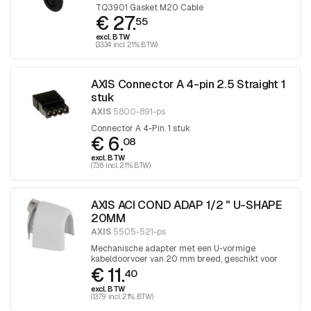
TQ3901 Gasket M20 Cable
€ 27.
55
excl. BTW
(33.34 incl. 21% BTW)
AXIS Connector A 4-pin 2.5 Straight 1
stuk
AXIS
5800-891-ps
Connector A 4-Pin. 1 stuk
€ 6.
08
excl. BTW
(7.36 incl. 21% BTW)
AXIS ACI COND ADAP 1/2 " U-SHAPE
20MM
AXIS
5505-521-ps
Mechanische adapter met een U-vormige
kabeldoorvoer van 20 mm breed, geschikt voor
€ 11.
toepassingen waarbij U-vormige
40
kabelbescherming vereist is. 1 stuk
excl. BTW
(13.79 incl. 21% BTW)