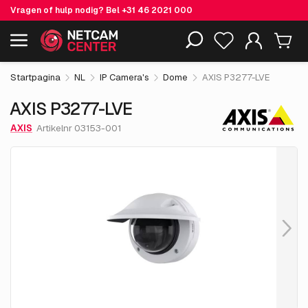
Vragen of hulp nodig? Bel
+31 46 2021 000
€ 977.
55
AXIS P3277-LVE
Inclusief EOL-producten
excl. BTW
Startpagina
NL
IP Camera's
Dome
AXIS P3277-LVE
AXIS P3277-LVE
AXIS
Artikelnr 03153-001