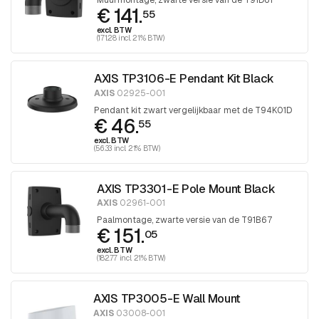
Muurmontage, zwarte versie van de T91D61
€ 141.
55
excl. BTW
(171.28 incl. 21% BTW)
AXIS TP3106-E Pendant Kit Black
AXIS
02925-001
Pendant kit zwart vergelijkbaar met de T94K01D
€ 46.
55
excl. BTW
(56.33 incl. 21% BTW)
AXIS TP3301-E Pole Mount Black
AXIS
02961-001
Paalmontage, zwarte versie van de T91B67
€ 151.
05
excl. BTW
(182.77 incl. 21% BTW)
AXIS TP3005-E Wall Mount
AXIS
03008-001