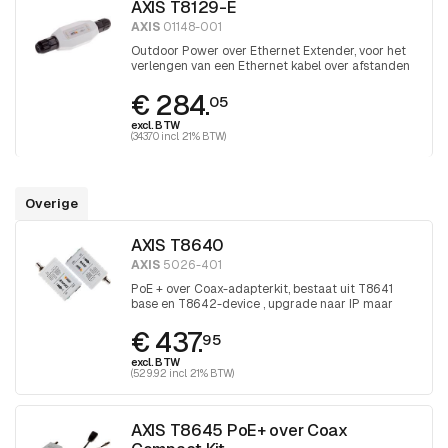
AXIS T8129-E
AXIS
01148-001
Outdoor Power over Ethernet Extender, voor het
verlengen van een Ethernet kabel over afstanden
groter dan 100 meter
€ 284.
05
excl. BTW
(343.70 incl. 21% BTW)
Overige
AXIS T8640
AXIS
5026-401
PoE + over Coax-adapterkit, bestaat uit T8641
base en T8642-device , upgrade naar IP maar
houd de coax
€ 437.
95
excl. BTW
(529.92 incl. 21% BTW)
AXIS T8645 PoE+ over Coax