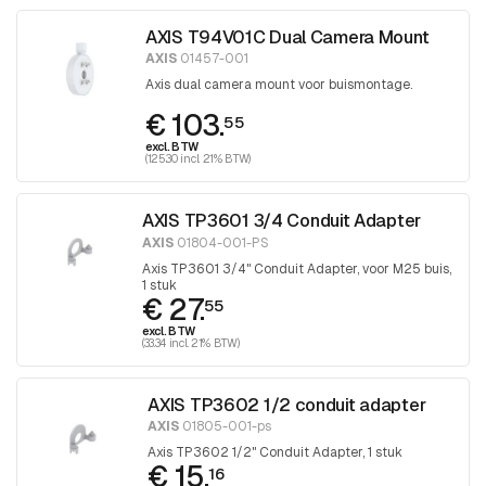
AXIS T94V01C Dual Camera Mount
AXIS
01457-001
Axis dual camera mount voor buismontage.
€ 103.
55
excl. BTW
(125.30 incl. 21% BTW)
AXIS TP3601 3/4 Conduit Adapter
AXIS
01804-001-PS
Axis TP3601 3/4" Conduit Adapter, voor M25 buis,
1 stuk
€ 27.
55
excl. BTW
(33.34 incl. 21% BTW)
AXIS TP3602 1/2 conduit adapter
AXIS
01805-001-ps
Axis TP3602 1/2" Conduit Adapter, 1 stuk
€ 15.
16