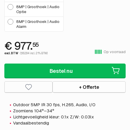
8MP | Groothoek | Audio
Optie
8MP | Groothoek | Audio
Alarm
€ 977.
55
Op voorraad
excl. BTW
(1,182.84 incl. 21% BTW)
Bestel nu
+ Offerte
Outdoor 5MP IR 30 fps, H.265, Audio, I/O
Zoomlens 104°–34°
Lichtgevoeligheid kleur: 0.1x Z/W: 0.03lx
Vandaalbestendig