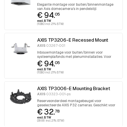
Elegante montage voor buiten/binnenmontage
van Axis domecamera's in pendelstijl
€ 94.
05
excl. BTW
(113.80 incl. 21% BTW)
AXIS TP3206-E Recessed Mount
AXIS
03267-001
Inbouwmontage voor buiten/binnen voor
systeemplafonds met plenuminstallaties. Voor
€ 94.
AXIS P32 camera's
05
excl. BTW
(113.80 incl. 21% BTW)
AXIS TP3006-E Mounting Bracket
AXIS
03323-001-ps
Reserveonderdeel montagebeugel voor
geselecteerde AXIS P32 cameras. Geschikt voor
€ 32.
het monteren van camera's boven inbouwdozen, 1
78
stuk
excl. BTW
(39.66 incl. 21% BTW)