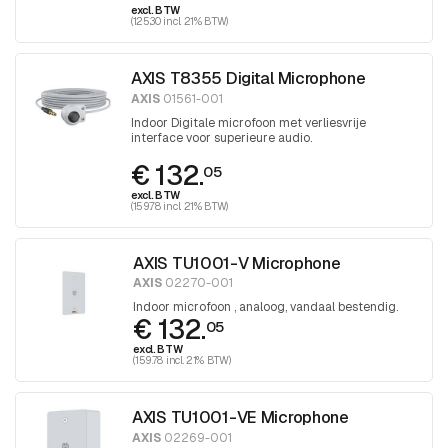
excl. BTW
(125.30 incl. 21% BTW)
AXIS T8355 Digital Microphone
AXIS
01561-001
Indoor Digitale microfoon met verliesvrije
interface voor superieure audio.
€ 132.
05
excl. BTW
(159.78 incl. 21% BTW)
AXIS TU1001-V Microphone
AXIS
02270-001
Indoor microfoon , analoog, vandaal bestendig.
€ 132.
05
excl. BTW
(159.78 incl. 21% BTW)
AXIS TU1001-VE Microphone
AXIS
02269-001