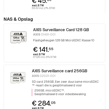
€ 45.
excl. BTW
(55.53 incl. 21% BTW)
NAS & Opslag
AXIS Surveillance Card 128 GB
AXIS
01491-001
Flashgeheugen 128 GB MicroSDXC Klasse 10
€ 141.
55
excl. BTW
(171.28 incl. 21% BTW)
AXIS Surveillance card 256GB
AXIS
02021-001
SD card 256GB, Een zeer duurzame microSDXC
™ -kaart die is geoptimaliseerd voor
videobewaking.
256GB, microSDXC™
Geoptimaliseerd voor videobewaking
€ 284.
05
excl. BTW