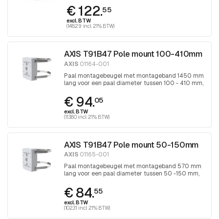
€ 122.
55
excl. BTW
(148.29 incl. 21% BTW)
AXIS T91B47 Pole mount 100-410mm
AXIS
01164-001
Paal montagebeugel met montageband 1450 mm
lang voor een paal diameter tussen 100 - 410 mm,
band wordt aangedraaid met Torx 30
€ 94.
schroevendraaier
05
excl. BTW
(113.80 incl. 21% BTW)
AXIS T91B47 Pole mount 50-150mm
AXIS
01165-001
Paal montagebeugel met montageband 570 mm
lang voor een paal diameter tussen 50 -150 mm,
band wordt aangedraaid met Torx 30
€ 84.
schroevendraaier
55
excl. BTW
(102.31 incl. 21% BTW)