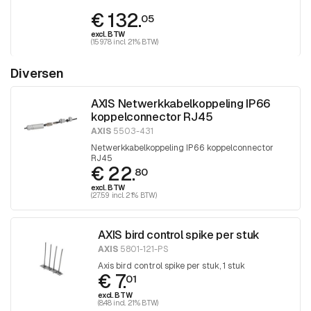
€ 132.
05
excl. BTW
(159.78 incl. 21% BTW)
Diversen
AXIS Netwerkkabelkoppeling IP66
koppelconnector RJ45
AXIS
5503-431
Netwerkkabelkoppeling IP66 koppelconnector
RJ45
€ 22.
80
excl. BTW
(27.59 incl. 21% BTW)
AXIS bird control spike per stuk
AXIS
5801-121-PS
Axis bird control spike per stuk, 1 stuk
€ 7.
01
excl. BTW
(8.48 incl. 21% BTW)