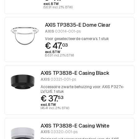
excl. BTW
(56.91 incl. 21% BTW)
AXIS TP3835-E Dome Clear
AXIS
03014-001-ps
Voor geselecteerde camera’s. 1 stuk
€ 47.
03
excl. BTW
(56.91 incl. 21% BTW)
AXIS TP3838-E Casing Black
AXIS
03321-001-ps
Accessoire zwarte behuizing voor: AXIS P327x-
LV/LVE. 1 stuk
€ 37.
53
excl. BTW
(45.41 incl. 21% BTW)
AXIS TP3838-E Casing White
AXIS
03320-001-ps