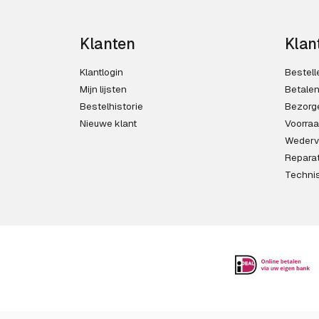
Klanten
Klan
Klantlogin
Bestell
Mijn lijsten
Betale
Bestelhistorie
Bezorg
Nieuwe klant
Voorra
Wederv
Reparat
Techni