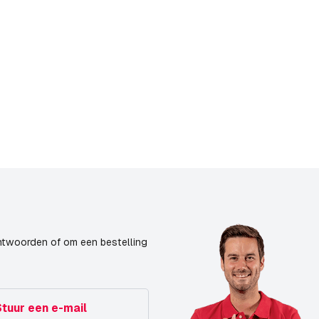
M73
S74
11° -30°
Sensormodule
09-12-2020
ntwoorden of om een bestelling
Stuur een e-mail