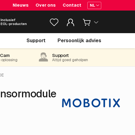
Nieuws
Over ons
Contact
NL
Inclusief
EOL-producten
€ 413.
82
Support
Persoonlijk advies
excl. BTW
(500.72 incl. 21% BTW)
-Cam
Support
e oplossing
Altijd goed geholpen
DE
ensormodule