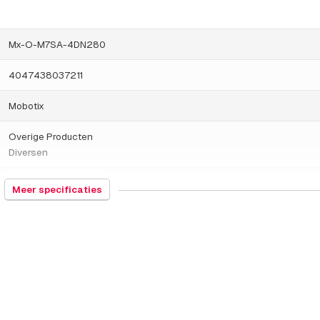
Mx-O-M7SA-4DN280
4047438037211
Mobotix
Overige Producten
Diversen
852990
Meer specificaties
Duitsland
140 gram
9 x 7 x 9 millimeters
4MP