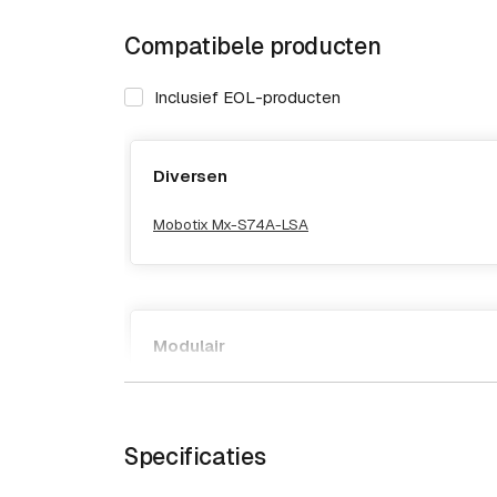
Compatibele producten
Inclusief EOL-producten
Diversen
Mobotix Mx-S74A-LSA
Modulair
Mobotix Mx-S74A-SET
Mobotix Mx-S74A-VDC
Specificaties
Mobotix S74 Body voor 4 sensor- en functionele