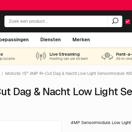
t Low Light Sensormodule WIDE
oepassingen
Diensten
Merken
ie
Live Streaming
Rent-a
op locatie
Hosting van uw stream
All-in-on
Mobotix 15° 4MP IR-Cut Dag & Nacht Low Light Sensormodule WI
Cut Dag & Nacht Low Light S
4MP Sensormodule Low Light