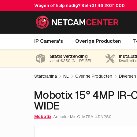
Vragen of hulp nodig? Bel
+31 46 2021 000
Mobotix 15° 4MP IR-Cut Dag & Nach
IP Camera's
Overige Producten
T
Gratis verzending
Installat
vanaf €250 (NL, DE, BE)
Kwaliteit 
Startpagina
NL
Overige Producten
Diversen
Mobotix 15° 4MP IR-
WIDE
Mobotix
Artikelnr Mx-O-M7SA-4DN280