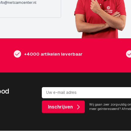
nfo@netcamcenter.nl
+4000 artikelen leverbaar
bod
Wij gaan zeer zorgvuldig o
Inschrijven
meer geïnteresseerd? Afmel