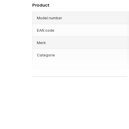
modules
Product
Model number
EAN code
Merk
Categorie
HS Code
Land van herkomst
Gewicht
Grootte (lxbxh)
Resolutie