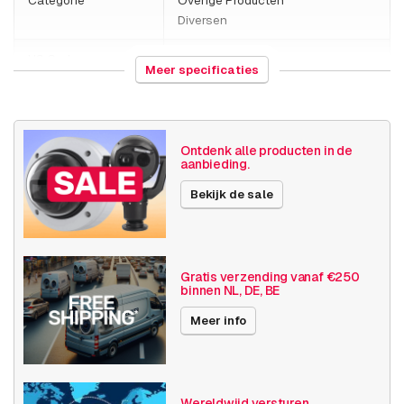
Categorie
Overige Producten
Diversen
HS Code
852610
Meer specificaties
Land van herkomst
Polen
Gewicht
6250 gram
Ontdenk alle producten in de
aanbieding.
Grootte (lxbxh)
295 x 350 x 260 millimeters
Bekijk de sale
Diversen
Bewegingsdetectie
Overig diversen
Publicatiedatum
07-10-2025
Gratis verzending vanaf €250
binnen NL, DE, BE
Meer info
Wereldwijd versturen