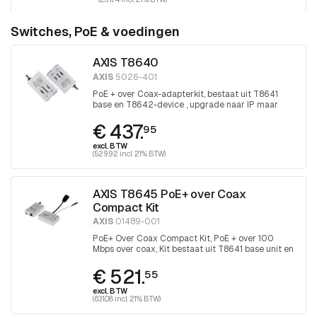
Switches, PoE & voedingen
AXIS T8640
AXIS
5026-401
PoE + over Coax-adapterkit, bestaat uit T8641
base en T8642-device , upgrade naar IP maar
houd de coax
€ 437.
95
excl. BTW
(529.92 incl. 21% BTW)
AXIS T8645 PoE+ over Coax
Compact Kit
AXIS
01489-001
PoE+ Over Coax Compact Kit, PoE + over 100
Mbps over coax, Kit bestaat uit T8641 base unit en
T8643 device unit
€ 521.
55
excl. BTW
(631.08 incl. 21% BTW)