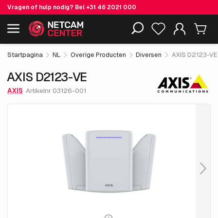
Vragen of hulp nodig? Bel
+31 46 2021 000
€ 4,635.
05
AXIS D2123-VE
Inclusief EOL-producten
excl. BTW
Startpagina
NL
Overige Producten
Diversen
AXIS D2123-VE
AXIS D2123-VE
AXIS
Artikelnr 03126-001