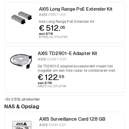
AXIS Long Range PoE Extender Kit
AXIS
01857-001
Axis Long Range PoE Extender Kit
€ 512.
05
excl. BTW
(619.58 incl. 21% BTW)
AXIS TD2901-E Adapter Kit
AXIS
03467-001
De TD2901-E adapteraccessoirekit maakt het
mogelijk om een ​​Axis-radar te combineren met
€ 122.
geselecteerde bullet- of panoramacamera's. De
55
set bevat de AXIS TD2903-E kabelset.
excl. BTW
(148.29 incl. 21% BTW)
•
En 2 EOL-producten
NAS & Opslag
AXIS Surveillance Card 128 GB
AXIS
01491-001