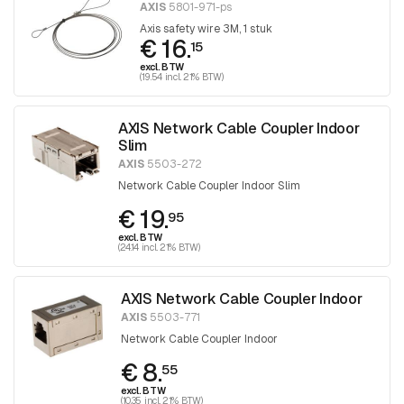
AXIS
5801-971-ps
Axis safety wire 3M, 1 stuk
€ 16.
15
excl. BTW
(19.54 incl. 21% BTW)
AXIS Network Cable Coupler Indoor
Slim
AXIS
5503-272
Network Cable Coupler Indoor Slim
€ 19.
95
excl. BTW
(24.14 incl. 21% BTW)
AXIS Network Cable Coupler Indoor
AXIS
5503-771
Network Cable Coupler Indoor
€ 8.
55
excl. BTW
(10.35 incl. 21% BTW)