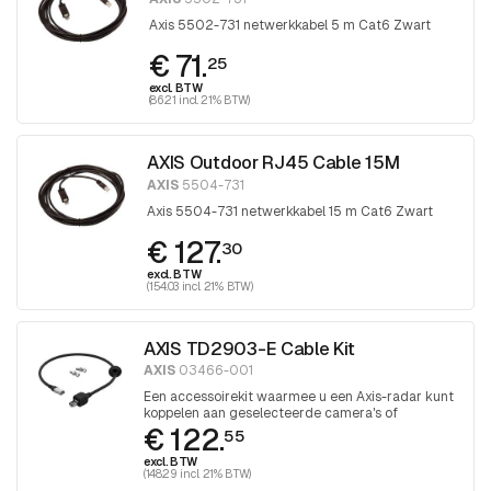
Axis 5502-731 netwerkkabel 5 m Cat6 Zwart
€ 71.
25
excl. BTW
(86.21 incl. 21% BTW)
AXIS Outdoor RJ45 Cable 15M
AXIS
5504-731
Axis 5504-731 netwerkkabel 15 m Cat6 Zwart
€ 127.
30
excl. BTW
(154.03 incl. 21% BTW)
AXIS TD2903-E Cable Kit
AXIS
03466-001
Een accessoirekit waarmee u een Axis-radar kunt
koppelen aan geselecteerde camera's of
€ 122.
apparaten, waardoor het situationeel bewustzijn
55
wordt verbeterd
excl. BTW
(148.29 incl. 21% BTW)