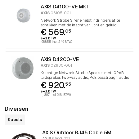
AXIS D4100-VE Mk II
AXIS
03105-001
Network Strobe Sirene helpt indringers af te
schrikken met de kracht van licht en geluid
€ 569.
05
excl. BTW
(688.55 incl. 21% BTW)
AXIS D4200-VE
AXIS
02930-001
Krachtige Network Strobe Speaker, met 102dB
luidspreker. two-way audio, PoE passtrough, audio
€ 920.
analyse en meer LED kleuren
55
excl. BTW
(1,113.87 incl. 21% BTW)
Diversen
Kabels
AXIS Outdoor RJ45 Cable 5M
AXIS
5502-731