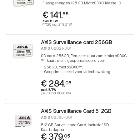
Flashgeheugen 128 GB MicroSDXC Klasse 10
€ 141.
55
excl. BTW
(171.28 incl. 21% BTW)
AXIS Surveillance card 256GB
AXIS
02021-001
SD card 256GB, Een zeer duurzame microSDXC
™ -kaart die is geoptimaliseerd voor
videobewaking.
256GB, microSDXC™
Geoptimaliseerd voor videobewaking
€ 284.
05
excl. BTW
(343.70 incl. 21% BTW)
AXIS Surveillance Card 512GB
AXIS
02365-001
512 GB Surveillance Card, Inclusief SD-
Kaartadapter
€ 379.
05