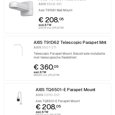
AXIS
5506-951
Axis T91G61 Wall Mount
€ 208.
05
excl. BTW
(251.74 incl. 21% BTW)
AXIS T91D62 Telescopic Parapet Mnt
AXIS
5507-271
Telescopic Parapet Mount, Balustrade-installatie
met telescopische flexibiliteit
€ 360.
05
excl. BTW
(435.66 incl. 21% BTW)
AXIS TQ6501-E Parapet Mount
AXIS
02110-001
Axis TQ6501-E Parapet Mount
€ 208.
05
excl. BTW
(251.74 incl. 21% BTW)