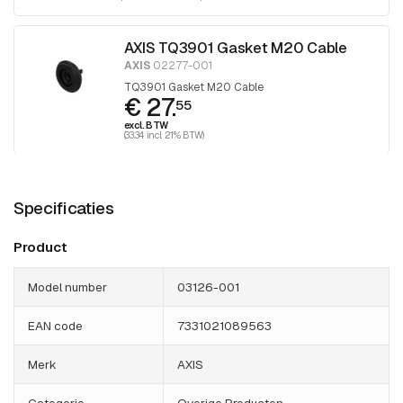
AXIS TQ3901 Gasket M20 Cable
AXIS
02277-001
TQ3901 Gasket M20 Cable
€ 27.
55
excl. BTW
(33.34 incl. 21% BTW)
Specificaties
Product
Model number
03126-001
EAN code
7331021089563
Merk
AXIS