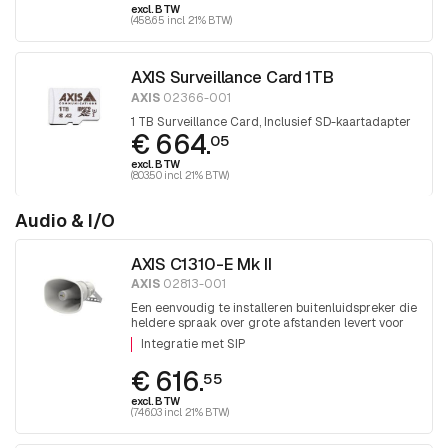
excl. BTW
(458.65 incl. 21% BTW)
AXIS Surveillance Card 1TB
AXIS
02366-001
1 TB Surveillance Card, Inclusief SD-kaartadapter
€ 664.
05
excl. BTW
(803.50 incl. 21% BTW)
Audio & I/O
AXIS C1310-E Mk II
AXIS
02813-001
Een eenvoudig te installeren buitenluidspreker die
heldere spraak over grote afstanden levert voor
spreken op afstand in
Integratie met SIP
videobewakingstoepassingen.
€ 616.
55
excl. BTW
(746.03 incl. 21% BTW)