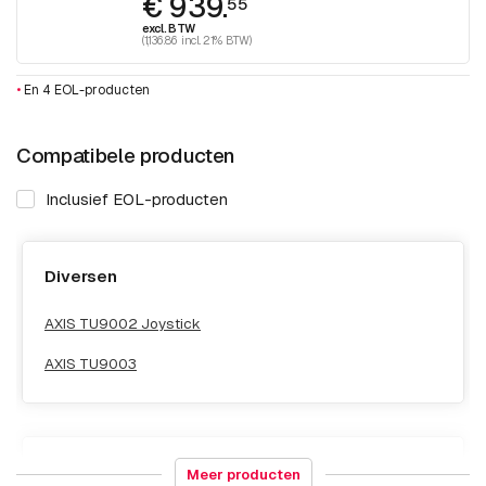
€ 939.
55
excl. BTW
(1,136.86 incl. 21% BTW)
•
En 4 EOL-producten
Compatibele producten
Inclusief EOL-producten
Diversen
AXIS TU9002 Joystick
AXIS TU9003
NAS & Opslag
Meer producten