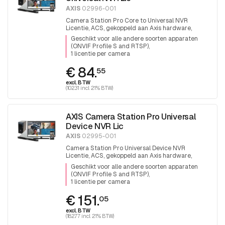
AXIS
02996-001
Camera Station Pro Core to Universal NVR
Licentie, ACS, gekoppeld aan Axis hardware,
levenslange uitbreidingslicentie
Geschikt voor alle andere soorten apparaten
(ONVIF Profile S and RTSP)
1 licentie per camera
€ 84.
55
excl. BTW
(102.31 incl. 21% BTW)
AXIS Camera Station Pro Universal
Device NVR Lic
AXIS
02995-001
Camera Station Pro Universal Device NVR
Licentie, ACS, gekoppeld aan Axis hardware,
levenslange uitbreidingslicentie.
Geschikt voor alle andere soorten apparaten
(ONVIF Profile S and RTSP)
1 licentie per camera
€ 151.
05
excl. BTW
(182.77 incl. 21% BTW)