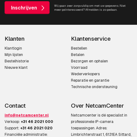
Wij gaan zeer zorgvuldig om met uw gegevens. Niet
Inschrijven
meer geïnteresseerd? Afmelden is zo gedaan.
Klanten
Klantenservice
Klantlogin
Bestellen
Mijn lijsten
Betalen
Bestelhistorie
Bezorgen en ophalen
Nieuwe klant
Voorraad
Wederverkopers
Reparatie en garantie
Technische ondersteuning
Contact
Over NetcamCenter
info@netcamcenter.nl
Netcamcenter is dé specialist in
Verkoop:
+31 46 2021 000
professionele IP-camera
Support:
+31 46 2021 020
toepassingen. Adres:
Financiële administratie:
Limbrichterstraat 1, 6131EA Sittard,