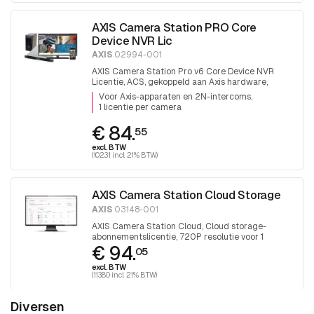
AXIS Camera Station PRO Core
Device NVR Lic
AXIS
02994-001
AXIS Camera Station Pro v6 Core Device NVR
Licentie, ACS, gekoppeld aan Axis hardware,
levenslange uitbreidingslicentie
Voor Axis-apparaten en 2N-intercoms
1 licentie per camera
€ 84.
55
excl. BTW
(102.31 incl. 21% BTW)
AXIS Camera Station Cloud Storage
AXIS
03148-001
AXIS Camera Station Cloud, Cloud storage-
abonnementslicentie, 720P resolutie voor 1
€ 94.
camera, voor 1 jaar, 30 dagen retentie, aanvulling
05
op ACS Pro & ACS Edge
excl. BTW
(113.80 incl. 21% BTW)
Diversen