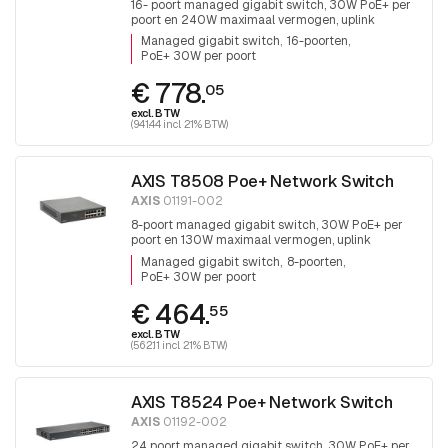
16- poort managed gigabit switch, 30W PoE+ per
poort en 240W maximaal vermogen, uplink
2xRJ45 en 2x SFP
Managed gigabit switch
16-poorten
PoE+ 30W per poort
€ 778.
05
excl. BTW
(941.44 incl. 21% BTW)
AXIS T8508 Poe+ Network Switch
AXIS
01191-002
8-poort managed gigabit switch, 30W PoE+ per
poort en 130W maximaal vermogen, uplink
2xRJ45 en 2x SFP, fanless
Managed gigabit switch
8-poorten
PoE+ 30W per poort
€ 464.
55
excl. BTW
(562.11 incl. 21% BTW)
AXIS T8524 Poe+ Network Switch
AXIS
01192-002
24 poort managed gigabit switch, 30W PoE+ per