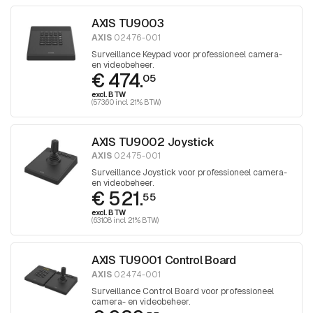
AXIS TU9003
AXIS
02476-001
Surveillance Keypad voor professioneel camera-
en videobeheer.
€ 474.
05
excl. BTW
(573.60 incl. 21% BTW)
AXIS TU9002 Joystick
AXIS
02475-001
Surveillance Joystick voor professioneel camera-
en videobeheer.
€ 521.
55
excl. BTW
(631.08 incl. 21% BTW)
AXIS TU9001 Control Board
AXIS
02474-001
Surveillance Control Board voor professioneel
camera- en videobeheer.