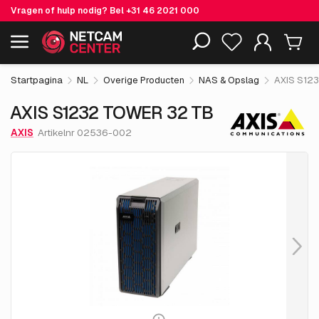
Vragen of hulp nodig? Bel
+31 46 2021 000
€ 21,279.
05
AXIS S1232 TOWER 32 TB
Inclusief EOL-producten
excl. BTW
Startpagina
NL
Overige Producten
NAS & Opslag
AXIS S12
AXIS S1232 TOWER 32 TB
AXIS
Artikelnr 02536-002