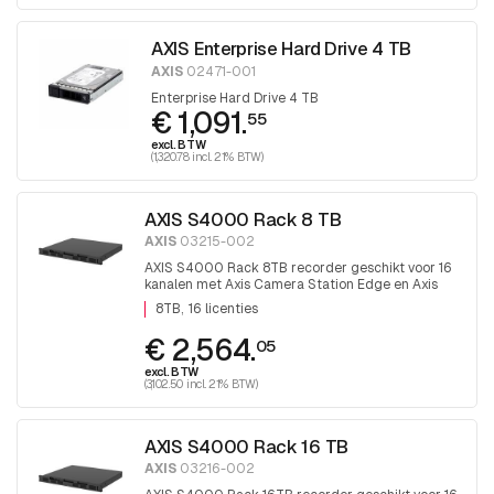
AXIS Enterprise Hard Drive 4 TB
AXIS
02471-001
Enterprise Hard Drive 4 TB
€ 1,091.
55
excl. BTW
(1,320.78 incl. 21% BTW)
AXIS S4000 Rack 8 TB
AXIS
03215-002
AXIS S4000 Rack 8TB recorder geschikt voor 16
kanalen met Axis Camera Station Edge en Axis
camera station software.
8TB
16 licenties
€ 2,564.
05
excl. BTW
(3,102.50 incl. 21% BTW)
AXIS S4000 Rack 16 TB
AXIS
03216-002