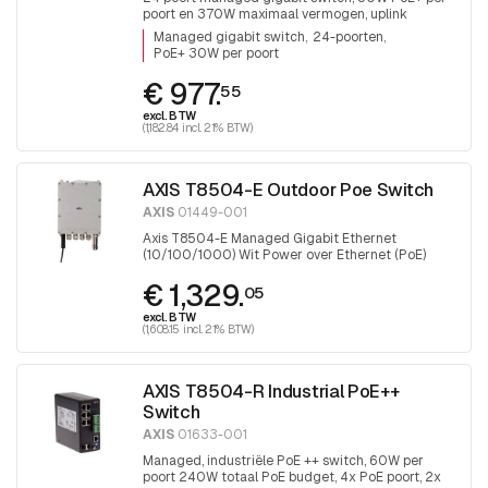
poort en 370W maximaal vermogen, uplink
2xRJ45 en 2x SFP.
Managed gigabit switch
24-poorten
PoE+ 30W per poort
€ 977.
55
excl. BTW
(1,182.84 incl. 21% BTW)
AXIS T8504-E Outdoor Poe Switch
AXIS
01449-001
Axis T8504-E Managed Gigabit Ethernet
(10/100/1000) Wit Power over Ethernet (PoE)
€ 1,329.
05
excl. BTW
(1,608.15 incl. 21% BTW)
AXIS T8504-R Industrial PoE++
Switch
AXIS
01633-001
Managed, industriële PoE ++ switch, 60W per
poort 240W totaal PoE budget, 4x PoE poort, 2x