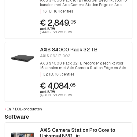
AXIS S4000 Rack 16TB recorder geschikt voor 16
kanalen met Axis Camera Station Edge en Axis
camera station software
16TB
16 licenties
€ 2,849.
05
excl. BTW
(3,447.35 incl. 21% BTW)
AXIS S4000 Rack 32 TB
AXIS
03217-002
AXIS S4000 Rack 32TB recorder geschikt voor
16 kanalen met Axis Camera Station Edge en Axis
camera station software.
32TB
16 licenties
€ 4,084.
05
excl. BTW
(4,941.70 incl. 21% BTW)
•
En 7 EOL-producten
Software
AXIS Camera Station Pro Core to
Universal NVR Lic