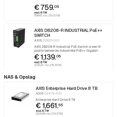
RJ45 uplink en 2x met SFP poort voor glasvezel
€ 759.
aansluiting
05
excl. BTW
(918.45 incl. 21% BTW)
AXIS D8208-R INDUSTRIAL PoE++
SWITCH
AXIS
02621-001
AXIS D8208-R Industrial PoE Switch is een 8-
poorts beheerde industriële PoE++ Gigabit-
€ 1,139.
switch.
05
excl. BTW
(1,378.25 incl. 21% BTW)
NAS & Opslag
AXIS Enterprise Hard Drive 8 TB
AXIS
02472-001
Enterprise Hard Drive 8 TB
€ 1,661.
55
excl. BTW
(2,010.48 incl. 21% BTW)