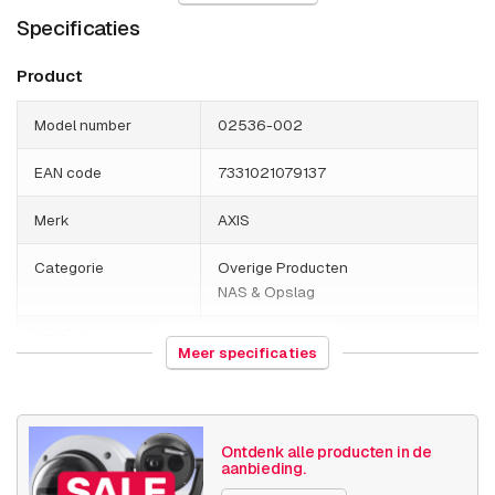
Specificaties
AXIS S3008 Mk II 2 TB
AXIS S3008 Mk II 4 TB
Product
AXIS S3008 Mk II 8 TB
Model number
02536-002
AXIS S3016 16 TB
EAN code
7331021079137
AXIS S3016 32 TB
Merk
AXIS
AXIS S3016 8 TB
Categorie
Overige Producten
AXIS S9301 Mk II
NAS & Opslag
AXIS S9302 Mk II
HS Code
852190
Meer specificaties
Land van herkomst
Polen
Gewicht
27400 gram
Ontdenk alle producten in de
aanbieding.
Grootte (lxbxh)
570 x 810 x 420 millimeters