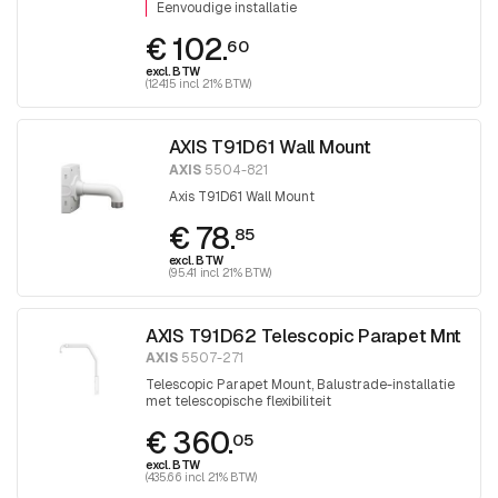
Eenvoudige installatie
€ 102.
60
excl. BTW
(124.15 incl. 21% BTW)
AXIS T91D61 Wall Mount
AXIS
5504-821
Axis T91D61 Wall Mount
€ 78.
85
excl. BTW
(95.41 incl. 21% BTW)
AXIS T91D62 Telescopic Parapet Mnt
AXIS
5507-271
Telescopic Parapet Mount, Balustrade-installatie
met telescopische flexibiliteit
€ 360.
05
excl. BTW
(435.66 incl. 21% BTW)