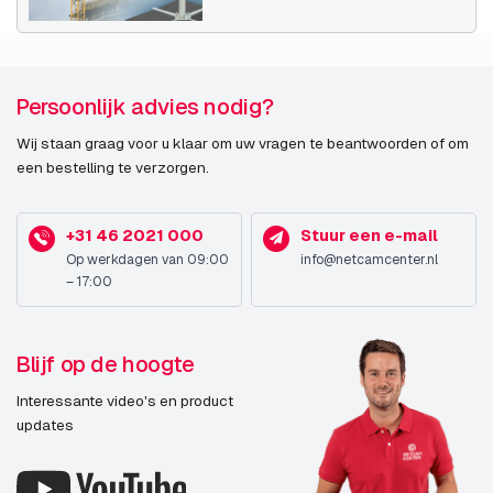
AXIS P5676-LE
AXIS Q6075-E 60 Hz
Persoonlijk advies nodig?
AXIS Q6086-E
Wij staan graag voor u klaar om uw vragen te beantwoorden of om
AXIS Q6086-E NM
een bestelling te verzorgen.
AXIS Q6088-E
AXIS Q6088-E NM
+31 46 2021 000
Stuur een e-mail
Op werkdagen van 09:00
info@netcamcenter.nl
AXIS Q6135-LE
– 17:00
AXIS Q6225-LE 50 Hz NM
AXIS Q6325-LE
Blijf op de hoogte
AXIS Q6355-LE
Interessante video's en product
updates
AXIS Q6355-LE NM
AXIS Q6358-LE