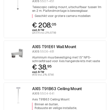
AXIS
5507-451
Telescopic ceiling mount, uitschuifbaar tussen 1m
en 2 m. Plafondmontage is beweegbaar.
Eindschroefdraad 1,5 inch PT draad.
Geschikt voor grotere camera modellen
€ 208.
05
excl. BTW
(251.74 incl. 21% BTW)
AXIS T91E61 Wall Mount
AXIS
5506-481
Aluminium muurbevestiging met 1.5" NPS-
schroefdraad voor Axis hangende kits met vaste
€ 38.
koepel.
95
excl. BTW
(47.13 incl. 21% BTW)
AXIS T91B63 Ceiling Mount
AXIS
5504-641
Axis T91B63 Ceiling Mount
Binnen en buiten
Robuuste en veilige installatie