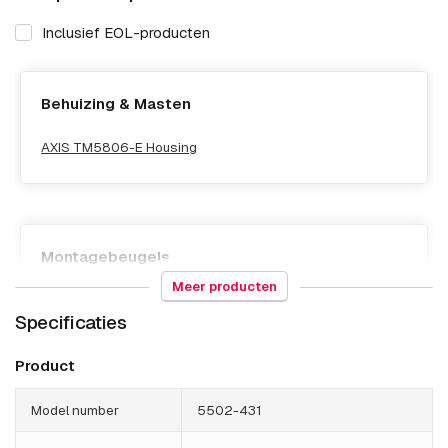
Inclusief EOL-producten
Behuizing & Masten
AXIS TM5806-E Housing
Montagebeugels
Meer producten
AXIS 1.5 NPS/NPT Male Coupler
Specificaties
AXIS T91A06 Pipe Adapter 3/4-1.5
Product
AXIS T91B50 Telescopic Ceil Mount
Model number
5502-431
AXIS T91B51 Ceiling Mount