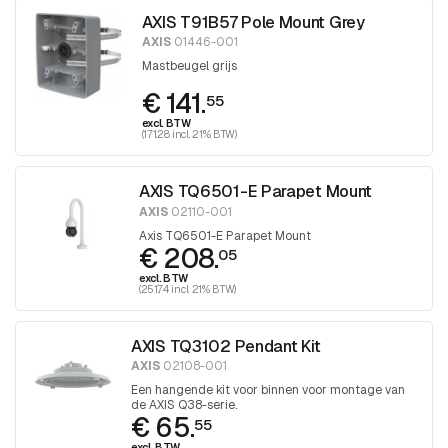
AXIS T91B57 Pole Mount Grey
AXIS
01446-001
Mastbeugel grijs
€ 141.
55
excl. BTW
(171.28 incl. 21% BTW)
AXIS TQ6501-E Parapet Mount
AXIS
02110-001
Axis TQ6501-E Parapet Mount
€ 208.
05
excl. BTW
(251.74 incl. 21% BTW)
AXIS TQ3102 Pendant Kit
AXIS
02108-001
Een hangende kit voor binnen voor montage van
de AXIS Q38-serie.
€ 65.
55
excl. BTW