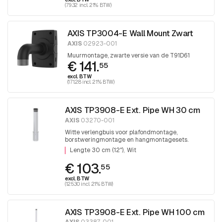
(79.32 incl. 21% BTW)
AXIS TP3004-E Wall Mount Zwart
AXIS
02923-001
Muurmontage, zwarte versie van de T91D61
€ 141.
55
excl. BTW
(171.28 incl. 21% BTW)
AXIS TP3908-E Ext. Pipe WH 30 cm
AXIS
03270-001
Witte verlengbuis voor plafondmontage,
borstweringmontage en hangmontagesets.
Lengte 30 cm (12") Wit
Lengte 30 cm (12")
Wit
€ 103.
55
excl. BTW
(125.30 incl. 21% BTW)
AXIS TP3908-E Ext. Pipe WH 100 cm