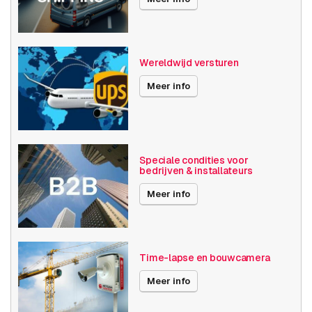
AXIS Q3839-PVE
AXIS Q4809-PVE
Wereldwijd versturen
AXIS Q6020-E 50 Hz
Meer info
AXIS Q6300-E 50 Hz
Speciale condities voor
PTZ
bedrijven & installateurs
Meer info
AXIS M5000-G
AXIS M5526-E
AXIS M5526-E 4pcs
Time-lapse en bouwcamera
AXIS P5654-E MKII
Meer info
AXIS P5655-E