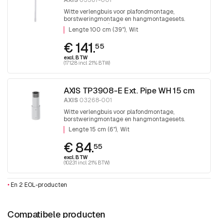
AXIS
03387-001
Witte verlengbuis voor plafondmontage,
borstweringmontage en hangmontagesets.
Lengte 100 cm (39") Wit
Lengte 100 cm (39")
Wit
€ 141.
55
excl. BTW
(171.28 incl. 21% BTW)
AXIS TP3908-E Ext. Pipe WH 15 cm
AXIS
03268-001
Witte verlengbuis voor plafondmontage,
borstweringmontage en hangmontagesets.
Lengte 15 cm (6") Wit
Lengte 15 cm (6")
Wit
€ 84.
55
excl. BTW
(102.31 incl. 21% BTW)
•
En 2 EOL-producten
Compatibele producten