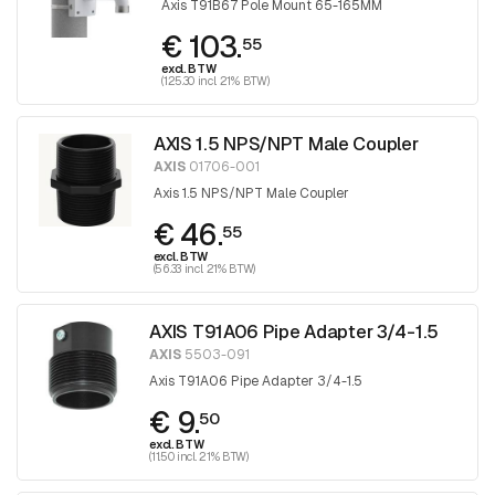
Axis T91B67 Pole Mount 65-165MM
€ 103.
55
excl. BTW
(125.30 incl. 21% BTW)
AXIS 1.5 NPS/NPT Male Coupler
AXIS
01706-001
Axis 1.5 NPS/NPT Male Coupler
€ 46.
55
excl. BTW
(56.33 incl. 21% BTW)
AXIS T91A06 Pipe Adapter 3/4-1.5
AXIS
5503-091
Axis T91A06 Pipe Adapter 3/4-1.5
€ 9.
50
excl. BTW
(11.50 incl. 21% BTW)