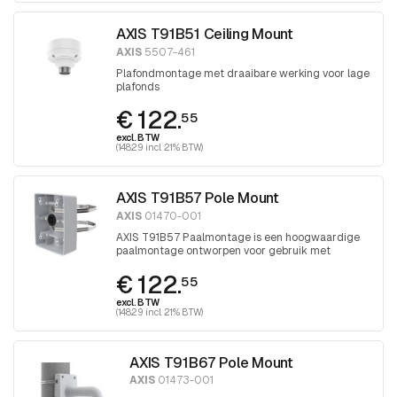
AXIS T91B51 Ceiling Mount
AXIS
5507-461
Plafondmontage met draaibare werking voor lage
plafonds
€ 122.
55
excl. BTW
(148.29 incl. 21% BTW)
AXIS T91B57 Pole Mount
AXIS
01470-001
AXIS T91B57 Paalmontage is een hoogwaardige
paalmontage ontworpen voor gebruik met
geselecteerde AXIS T91 muurbevestigingen en
€ 122.
AXIS T98A kastenserie.
55
excl. BTW
(148.29 incl. 21% BTW)
AXIS T91B67 Pole Mount
AXIS
01473-001