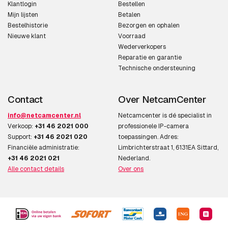
Klantlogin
Bestellen
Mijn lijsten
Betalen
Thermisch
Bestelhistorie
Bezorgen en ophalen
Nieuwe klant
Voorraad
AXIS Q6411-LE 30 fps
Wederverkopers
Reparatie en garantie
Technische ondersteuning
Contact
Over NetcamCenter
info@netcamcenter.nl
Netcamcenter is dé specialist in
Verkoop:
+31 46 2021 000
professionele IP-camera
Support:
+31 46 2021 020
toepassingen. Adres:
Financiële administratie:
Limbrichterstraat 1, 6131EA Sittard,
+31 46 2021 021
Nederland.
Alle contact details
Over ons